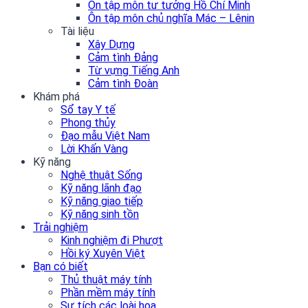
Ôn tập môn tư tưởng Hồ Chí Minh
Ôn tập môn chủ nghĩa Mác – Lênin
Tài liệu
Xây Dựng
Cảm tình Đảng
Từ vựng Tiếng Anh
Cảm tình Đoàn
Khám phá
Sổ tay Y tế
Phong thủy
Đạo mẫu Việt Nam
Lời Khấn Vàng
Kỹ năng
Nghệ thuật Sống
Kỹ năng lãnh đạo
Kỹ năng giao tiếp
Kỹ năng sinh tồn
Trải nghiệm
Kinh nghiệm đi Phượt
Hồi ký Xuyên Việt
Bạn có biết
Thủ thuật máy tính
Phần mềm máy tính
Sự tích các loài hoa