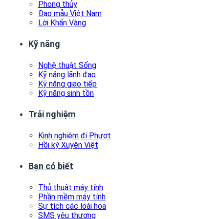
Phong thủy
Đạo mẫu Việt Nam
Lời Khấn Vàng
Kỹ năng
Nghệ thuật Sống
Kỹ năng lãnh đạo
Kỹ năng giao tiếp
Kỹ năng sinh tồn
Trải nghiệm
Kinh nghiệm đi Phượt
Hồi ký Xuyên Việt
Bạn có biết
Thủ thuật máy tính
Phần mềm máy tính
Sự tích các loài hoa
SMS yêu thương