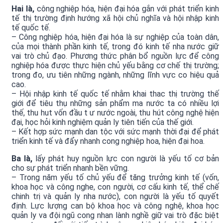
Hai là,
công nghiệp hóa, hiện đại hóa gắn với phát triển kinh
tế thị trường định hướng xã hội chủ nghĩa và hội nhập kinh
tế quốc tế.
– Công nghiệp hóa, hiện đại hóa là sự nghiệp của toàn dân,
của mọi thành phần kinh tế, trong đó kinh tế nha nước giữ
vai trò chủ đạo. Phương thức phân bổ nguồn lực để công
nghiệp hóa được thực hiện chủ yếu bằng cơ chế thị trường;
trong đo, ưu tiên những ngành, những lĩnh vực co hiệu quả
cao.
– Hội nhập kinh tế quốc tế nhằm khai thac thị trường thế
giới để tiêu thụ những sản phẩm ma nước ta có nhiều lợi
thế, thu hut vốn đầu t ư nước ngoài, thu hút công nghệ hiện
đại, học hỏi kinh nghiệm quản ly tiên tiến của thế giới.
– Kết hợp sức mạnh dan tộc với sức mạnh thời đại để phát
triển kinh tế và đẩy nhanh cong nghiệp hoa, hiện đại hoa.
Ba là,
lấy phát huy nguồn lực con người là yếu tố cơ bản
cho sự phát triển nhanh bền vững.
– Trong năm yếu tố chủ yếu để tăng trưởng kinh tế (vốn,
khoa học và công nghe, con người, cơ cấu kinh tế, thể chế
chinh trị và quản ly nha nước), con người là yếu tố quyết
định. Lực lượng can bộ khoa học và công nghệ, khoa học
quản ly va đội ngũ cong nhan lành nghề giữ vai trò đặc biệt