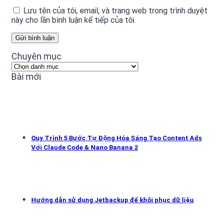
Lưu tên của tôi, email, và trang web trong trình duyệt
này cho lần bình luận kế tiếp của tôi.
Chuyên mục
Chuyên
mục
Bài mới
Quy Trình 5 Bước Tự Động Hóa Sáng Tạo Content Ads
Với Claude Code & Nano Banana 2
Hướng dẫn sử dụng Jetbackup để khôi phục dữ liệu