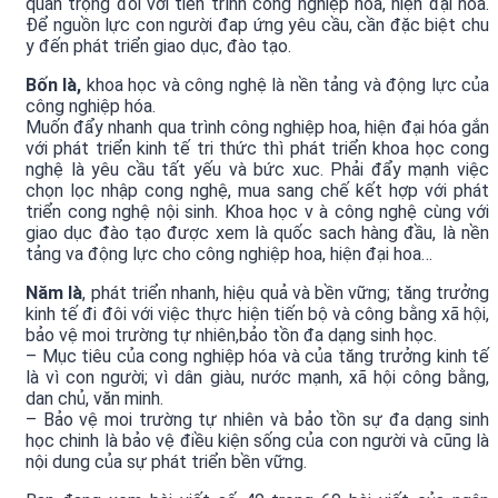
quan trọng đối với tiến trình công nghiệp hóa, hiện đại hóa.
Để nguồn lực con người đap ứng yêu cầu, cần đặc biệt chu
y đến phát triển giao dục, đào tạo.
Bốn là,
khoa học và công nghệ là nền tảng và động lực của
công nghiệp hóa.
Muốn đẩy nhanh qua trình công nghiệp hoa, hiện đại hóa gắn
với phát triển kinh tế tri thức thì phát triển khoa học cong
nghệ là yêu cầu tất yếu và bức xuc. Phải đẩy mạnh việc
chọn lọc nhập cong nghệ, mua sang chế kết hợp với phát
triển cong nghệ nội sinh. Khoa học v à công nghệ cùng với
giao dục đào tạo được xem là quốc sach hàng đầu, là nền
tảng va động lực cho công nghiệp hoa, hiện đại hoa…
Năm là
, phát triển nhanh, hiệu quả và bền vững; tăng trưởng
kinh tế đi đôi với việc thực hiện tiến bộ và công bằng xã hội,
bảo vệ moi trường tự nhiên,bảo tồn đa dạng sinh học.
– Mục tiêu của cong nghiệp hóa và của tăng trưởng kinh tế
là vì con người; vì dân giàu, nước mạnh, xã hội công bằng,
dan chủ, văn minh.
– Bảo vệ moi trường tự nhiên và bảo tồn sự đa dạng sinh
học chinh là bảo vệ điều kiện sống của con người và cũng là
nội dung của sự phát triển bền vững.