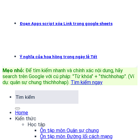
Đoạn Apps script xóa Link trong google sheets
Ý nghĩa của hoa hồng trong ngày lễ Tết
Mẹo nhỏ:
Để tìm kiếm nhanh và chính xác nội dung, hãy
search trên Google với cú pháp: "Từ khóa" + "thichhohap". (Ví
dụ: quân sự chung thichhohap)
.
Tìm kiếm ngay
Home
Kiến thức
Học tập
Ôn tập môn Quân sự chung
Ôn tập môn Đường lối cách mạng