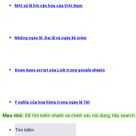
Một số lễ hội văn hóa của Việt Nam
Những ngày lễ, đại lễ và ngày kỷ niệm
Đoạn Apps script xóa Link trong google sheets
Ý nghĩa của hoa hồng trong ngày lễ Tết
Mẹo nhỏ:
Để tìm kiếm nhanh và chính xác nội dung, hãy search 