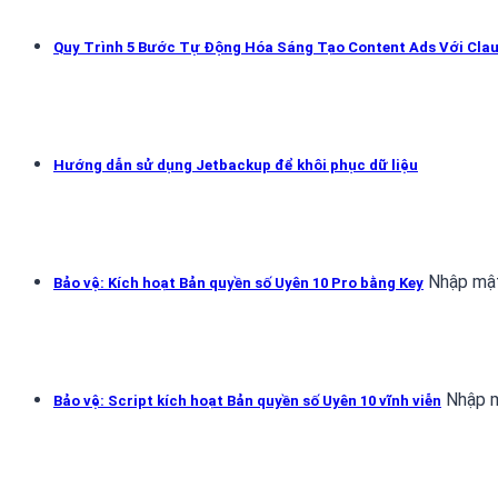
Quy Trình 5 Bước Tự Động Hóa Sáng Tạo Content Ads Với Cla
Hướng dẫn sử dụng Jetbackup để khôi phục dữ liệu
Nhập mật
Bảo vệ: Kích hoạt Bản quyền số Uyên 10 Pro bằng Key
Nhập m
Bảo vệ: Script kích hoạt Bản quyền số Uyên 10 vĩnh viễn