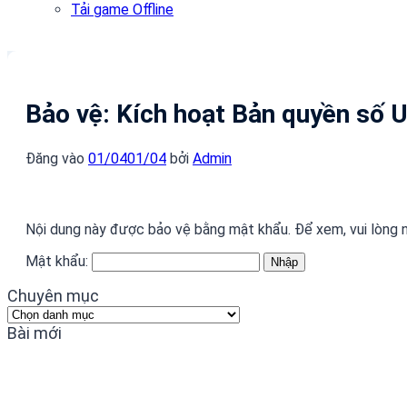
Tải game Offline
Bảo vệ: Kích hoạt Bản quyền số 
Đăng vào
01/04
01/04
bởi
Admin
Nội dung này được bảo vệ bằng mật khẩu. Để xem, vui lòng 
Mật khẩu:
Chuyên mục
Chuyên
mục
Bài mới