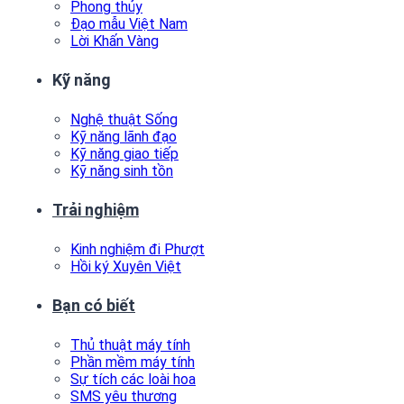
Phong thủy
Đạo mẫu Việt Nam
Lời Khấn Vàng
Kỹ năng
Nghệ thuật Sống
Kỹ năng lãnh đạo
Kỹ năng giao tiếp
Kỹ năng sinh tồn
Trải nghiệm
Kinh nghiệm đi Phượt
Hồi ký Xuyên Việt
Bạn có biết
Thủ thuật máy tính
Phần mềm máy tính
Sự tích các loài hoa
SMS yêu thương