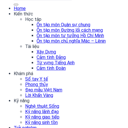
Home
Kiến thức
Học tập
Ôn tập môn Quân sự chung
Ôn tập môn Đường lối cách mạng
Ôn tập môn tư tưởng Hồ Chí Minh
Ôn tập môn chủ nghĩa Mác – Lênin
Tài liệu
Xây Dựng
Cảm tình Đảng
Từ vựng Tiếng Anh
Cảm tình Đoàn
Khám phá
Sổ tay Y tế
Phong thủy
Đạo mẫu Việt Nam
Lời Khấn Vàng
Kỹ năng
Nghệ thuật Sống
Kỹ năng lãnh đạo
Kỹ năng giao tiếp
Kỹ năng sinh tồn
Trải nghiệm