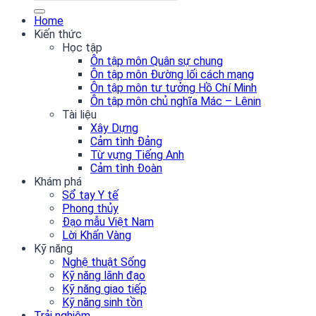
Home
Kiến thức
Học tập
Ôn tập môn Quân sự chung
Ôn tập môn Đường lối cách mạng
Ôn tập môn tư tưởng Hồ Chí Minh
Ôn tập môn chủ nghĩa Mác – Lênin
Tài liệu
Xây Dựng
Cảm tình Đảng
Từ vựng Tiếng Anh
Cảm tình Đoàn
Khám phá
Sổ tay Y tế
Phong thủy
Đạo mẫu Việt Nam
Lời Khấn Vàng
Kỹ năng
Nghệ thuật Sống
Kỹ năng lãnh đạo
Kỹ năng giao tiếp
Kỹ năng sinh tồn
Trải nghiệm