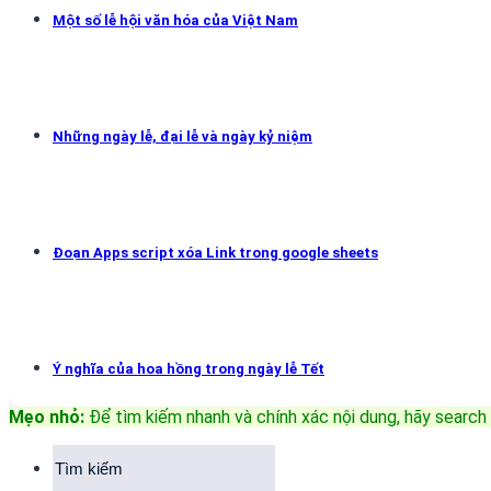
Một số lễ hội văn hóa của Việt Nam
Những ngày lễ, đại lễ và ngày kỷ niệm
Đoạn Apps script xóa Link trong google sheets
Ý nghĩa của hoa hồng trong ngày lễ Tết
Mẹo nhỏ:
Để tìm kiếm nhanh và chính xác nội dung, hãy search 