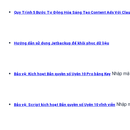
Quy Trình 5 Bước Tự Động Hóa Sáng Tạo Content Ads Với Cla
Hướng dẫn sử dụng Jetbackup để khôi phục dữ liệu
Nhập mật
Bảo vệ: Kích hoạt Bản quyền số Uyên 10 Pro bằng Key
Nhập m
Bảo vệ: Script kích hoạt Bản quyền số Uyên 10 vĩnh viễn