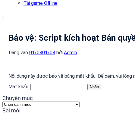
Tải game Offline
Bảo vệ: Script kích hoạt Bản quy
Đăng vào
01/04
01/04
bởi
Admin
Nội dung này được bảo vệ bằng mật khẩu. Để xem, vui lòng 
Mật khẩu:
Chuyên mục
Chuyên
mục
Bài mới