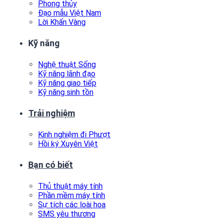
Phong thủy
Đạo mẫu Việt Nam
Lời Khấn Vàng
Kỹ năng
Nghệ thuật Sống
Kỹ năng lãnh đạo
Kỹ năng giao tiếp
Kỹ năng sinh tồn
Trải nghiệm
Kinh nghiệm đi Phượt
Hồi ký Xuyên Việt
Bạn có biết
Thủ thuật máy tính
Phần mềm máy tính
Sự tích các loài hoa
SMS yêu thương