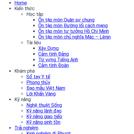
Home
Kiến thức
Học tập
Ôn tập môn Quân sự chung
Ôn tập môn Đường lối cách mạng
Ôn tập môn tư tưởng Hồ Chí Minh
Ôn tập môn chủ nghĩa Mác – Lênin
Tài liệu
Xây Dựng
Cảm tình Đảng
Từ vựng Tiếng Anh
Cảm tình Đoàn
Khám phá
Sổ tay Y tế
Phong thủy
Đạo mẫu Việt Nam
Lời Khấn Vàng
Kỹ năng
Nghệ thuật Sống
Kỹ năng lãnh đạo
Kỹ năng giao tiếp
Kỹ năng sinh tồn
Trải nghiệm
Kinh nghiệm đi Phượt