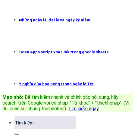
Những ngày lễ, đại lễ và ngày kỷ niệm
Đoạn Apps script xóa Link trong google sheets
Ý nghĩa của hoa hồng trong ngày lễ Tết
Mẹo nhỏ:
Để tìm kiếm nhanh và chính xác nội dung, hãy
search trên Google với cú pháp: "Từ khóa" + "thichhohap". (Ví
dụ: quân sự chung thichhohap)
.
Tìm kiếm ngay