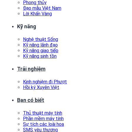
Phong thủy
Đạo mẫu Việt Nam
Lời Khấn Vàng
Kỹ năng
Nghệ thuật Sống
Kỹ năng lãnh đạo
Kỹ năng giao tiếp
Kỹ năng sinh tồn
Trải nghiệm
Kinh nghiệm đi Phượt
Hồi ký Xuyên Việt
Bạn có biết
Thủ thuật máy tính
Phần mềm máy tính
Sự tích các loài hoa
SMS yêu thương