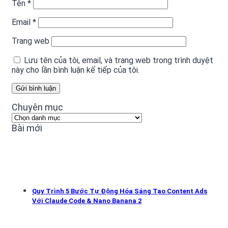
Tên
*
Email
*
Trang web
Lưu tên của tôi, email, và trang web trong trình duyệt
này cho lần bình luận kế tiếp của tôi.
Chuyên mục
Chuyên
mục
Bài mới
Quy Trình 5 Bước Tự Động Hóa Sáng Tạo Content Ads
Với Claude Code & Nano Banana 2