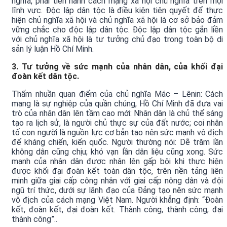
nghĩa, phải tiến hành cách mạng xã hội chủ nghĩa trên mọi
lĩnh vực. Độc lập dân tộc là điều kiện tiên quyết để thực
hiện chủ nghĩa xã hội và chủ nghĩa xã hội là cơ sở bảo đảm
vững chắc cho độc lập dân tộc. Độc lập dân tộc gắn liền
với chủ nghĩa xã hội là tư tưởng chủ đạo trong toàn bộ di
sản lý luận Hồ Chí Minh.
3. Tư tưởng về sức mạnh của nhân dân, của khối đại
đoàn kết dân tộc.
Thấm nhuần quan điểm của chủ nghĩa Mác – Lênin: Cách
mạng là sự nghiệp của quần chúng, Hồ Chí Minh đã đưa vai
trò của nhân dân lên tầm cao mới: Nhân dân là chủ thể sáng
tạo ra lịch sử, là người chủ thực sự của đất nước; coi nhân
tố con người là nguồn lực cơ bản tạo nên sức mạnh vô địch
để kháng chiến, kiến quốc. Người thường nói: Dễ trăm lần
không dân cũng chịu; khó vạn lần dân liệu cũng xong. Sức
mạnh của nhân dân được nhân lên gấp bội khi thực hiện
được khối đại đoàn kết toàn dân tộc, trên nền tảng liên
minh giữa giai cấp công nhân với giai cấp nông dân và đội
ngũ trí thức, dưới sự lãnh đạo của Đảng tạo nên sức mạnh
vô địch của cách mạng Việt Nam. Người khẳng định: “Đoàn
kết, đoàn kết, đại đoàn kết. Thành công, thành công, đại
thành công”..