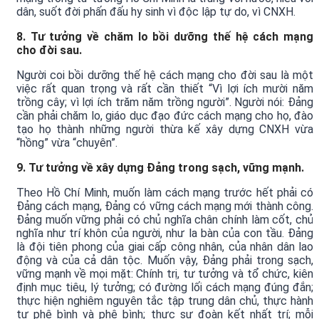
dân, suốt đời phấn đấu hy sinh vì độc lập tự do, vì CNXH.
8. Tư tưởng về chăm lo bồi dưỡng thế hệ cách mạng
cho đời sau.
Người coi bồi dưỡng thế hệ cách mạng cho đời sau là một
việc rất quan trọng và rất cần thiết “Vì lợi ích mười năm
trồng cây; vì lợi ích trăm năm trồng người”. Người nói: Đảng
cần phải chăm lo, giáo dục đạo đức cách mạng cho họ, đào
tạo họ thành những người thừa kế xây dựng CNXH vừa
“hồng” vừa “chuyên”.
9. Tư tưởng về xây dựng Đảng trong sạch, vững mạnh.
Theo Hồ Chí Minh, muốn làm cách mạng trước hết phải có
Đảng cách mạng, Đảng có vững cách mạng mới thành công.
Đảng muốn vững phải có chủ nghĩa chân chính làm cốt, chủ
nghĩa như trí khôn của người, như la bàn của con tầu. Đảng
là đội tiên phong của giai cấp công nhân, của nhân dân lao
động và của cả dân tộc. Muốn vậy, Đảng phải trong sạch,
vững mạnh về mọi mặt: Chính trị, tư tưởng và tổ chức, kiên
định mục tiêu, lý tưởng; có đường lối cách mạng đúng đắn;
thực hiện nghiêm nguyên tắc tập trung dân chủ, thực hành
tự phê bình và phê bình; thực sự đoàn kết nhất trí; mỗi