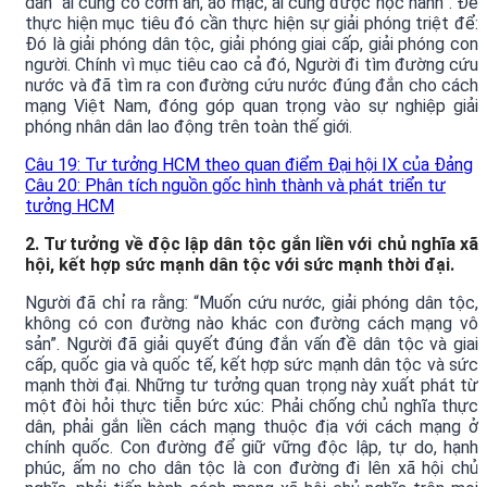
dân “ai cũng có cơm ăn, áo mặc, ai cũng được học hành”. Để
thực hiện mục tiêu đó cần thực hiện sự giải phóng triệt để:
Đó là giải phóng dân tộc, giải phóng giai cấp, giải phóng con
người. Chính vì mục tiêu cao cả đó, Người đi tìm đường cứu
nước và đã tìm ra con đường cứu nước đúng đắn cho cách
mạng Việt Nam, đóng góp quan trọng vào sự nghiệp giải
phóng nhân dân lao động trên toàn thế giới.
Câu 19: Tư tưởng HCM theo quan điểm Đại hội IX của Đảng
Câu 20: Phân tích nguồn gốc hình thành và phát triển tư
tưởng HCM
2. Tư tưởng về độc lập dân tộc gắn liền với chủ nghĩa xã
hội, kết hợp sức mạnh dân tộc với sức mạnh thời đại.
Người đã chỉ ra rằng: “Muốn cứu nước, giải phóng dân tộc,
không có con đường nào khác con đường cách mạng vô
sản”. Người đã giải quyết đúng đắn vấn đề dân tộc và giai
cấp, quốc gia và quốc tế, kết hợp sức mạnh dân tộc và sức
mạnh thời đại. Những tư tưởng quan trọng này xuất phát từ
một đòi hỏi thực tiễn bức xúc: Phải chống chủ nghĩa thực
dân, phải gắn liền cách mạng thuộc địa với cách mạng ở
chính quốc. Con đường để giữ vững độc lập, tự do, hạnh
phúc, ấm no cho dân tộc là con đường đi lên xã hội chủ