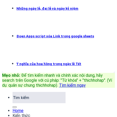
Những ngày lễ, đại lễ và ngày kỷ niệm
Đoạn Apps script xóa Link trong google sheets
Ý nghĩa của hoa hồng trong ngày lễ Tết
Mẹo nhỏ:
Để tìm kiếm nhanh và chính xác nội dung, hãy
search trên Google với cú pháp: "Từ khóa" + "thichhohap". (Ví
dụ: quân sự chung thichhohap)
.
Tìm kiếm ngay
Home
Kiến thức