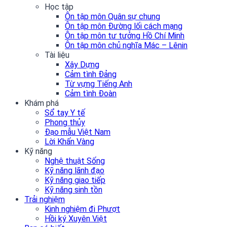
Học tập
Ôn tập môn Quân sự chung
Ôn tập môn Đường lối cách mạng
Ôn tập môn tư tưởng Hồ Chí Minh
Ôn tập môn chủ nghĩa Mác – Lênin
Tài liệu
Xây Dựng
Cảm tình Đảng
Từ vựng Tiếng Anh
Cảm tình Đoàn
Khám phá
Sổ tay Y tế
Phong thủy
Đạo mẫu Việt Nam
Lời Khấn Vàng
Kỹ năng
Nghệ thuật Sống
Kỹ năng lãnh đạo
Kỹ năng giao tiếp
Kỹ năng sinh tồn
Trải nghiệm
Kinh nghiệm đi Phượt
Hồi ký Xuyên Việt