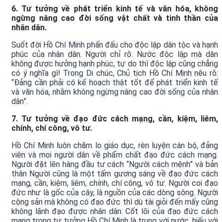
6. Tư tưởng về phát triển kinh tế và văn hóa, không
ngừng nâng cao đời sống vật chất và tinh thần của
nhân dân.
Suốt đời Hồ Chí Minh phấn đấu cho độc lập dân tộc và hạnh
phúc của nhân dân. Người chỉ rõ: Nước độc lập mà dân
không được hưởng hạnh phúc, tự do thì độc lập cũng chẳng
có ý nghĩa gì! Trong Di chúc, Chủ tịch Hồ Chí Minh nêu rõ:
“Đảng cần phải có kế hoạch thật tốt để phát triển kinh tế
và văn hóa, nhằm không ngừng nâng cao đời sống của nhân
dân”.
7. Tư tưởng về đạo đức cách mạng, cần, kiệm, liêm,
chính, chí công, vô tư.
Hồ Chí Minh luôn chăm lo giáo dục, rèn luyện cán bộ, đảng
viên và mọi người dân về phẩm chất đạo đức cách mạng.
Người đặt lên hàng đầu tư cách “Người cách mệnh” và bản
thân Người cũng là một tấm gương sáng về đạo đức cách
mạng, cần, kiệm, liêm, chính, chí công, vô tư. Người coi đạo
đức như là gốc của cây, là nguồn của các dòng sông. Người
cộng sản mà không có đạo đức thì dù tài giỏi đến mấy cũng
không lãnh đạo được nhân dân. Cốt lõi của đạo đức cách
mạng trong tư tưởng Hồ Chí Minh là trung với nước, hiếu với