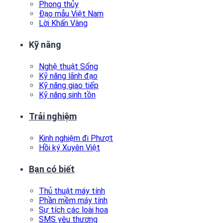
Phong thủy
Đạo mẫu Việt Nam
Lời Khấn Vàng
Kỹ năng
Nghệ thuật Sống
Kỹ năng lãnh đạo
Kỹ năng giao tiếp
Kỹ năng sinh tồn
Trải nghiệm
Kinh nghiệm đi Phượt
Hồi ký Xuyên Việt
Bạn có biết
Thủ thuật máy tính
Phần mềm máy tính
Sự tích các loài hoa
SMS yêu thương