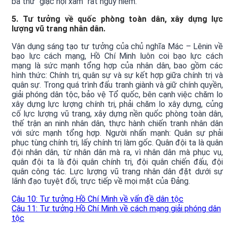
ba thứ “giặc nội xâm” rất nguy hiểm.
5. Tư tưởng về quốc phòng toàn dân, xây dựng lực
lượng vũ trang nhân dân.
Vận dụng sáng tạo tư tưởng của chủ nghĩa Mác – Lênin về
bạo lực cách mạng, Hồ Chí Minh luôn coi bạo lực cách
mạng là sức mạnh tổng hợp của nhân dân, bao gồm các
hình thức: Chính trị, quân sự và sự kết hợp giữa chính trị và
quân sự. Trong quá trình đấu tranh giành và giữ chính quyền,
giải phóng dân tộc, bảo vệ Tổ quốc, bên cạnh việc chăm lo
xây dựng lực lượng chính trị, phải chăm lo xây dựng, củng
cố lực lượng vũ trang, xây dựng nền quốc phòng toàn dân,
thế trận an ninh nhân dân, thực hành chiến tranh nhân dân
với sức mạnh tổng hợp. Người nhấn mạnh: Quân sự phải
phục tùng chính trị, lấy chính trị làm gốc. Quân đội ta là quân
đội nhân dân, từ nhân dân mà ra, vì nhân dân mà phục vụ,
quân đội ta là đội quân chính trị, đội quân chiến đấu, đội
quân công tác. Lực lượng vũ trang nhân dân đặt dưới sự
lãnh đạo tuyệt đối, trực tiếp về mọi mặt của Đảng.
Câu 10: Tư tưởng Hồ Chí Minh về vấn đề dân tộc
Câu 11: Tư tưởng Hồ Chí Minh về cách mạng giải phóng dân
tộc