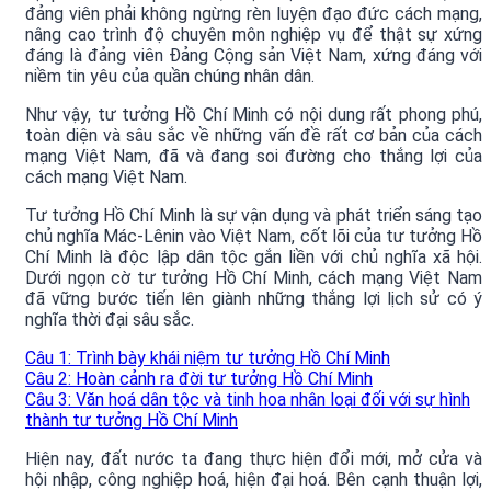
đảng viên phải không ngừng rèn luyện đạo đức cách mạng,
nâng cao trình độ chuyên môn nghiệp vụ để thật sự xứng
đáng là đảng viên Đảng Cộng sản Việt Nam, xứng đáng với
niềm tin yêu của quần chúng nhân dân.
Như vậy, tư tưởng Hồ Chí Minh có nội dung rất phong phú,
toàn diện và sâu sắc về những vấn đề rất cơ bản của cách
mạng Việt Nam, đã và đang soi đường cho thắng lợi của
cách mạng Việt Nam.
Tư tưởng Hồ Chí Minh là sự vận dụng và phát triển sáng tạo
chủ nghĩa Mác-Lênin vào Việt Nam, cốt lõi của tư tưởng Hồ
Chí Minh là độc lập dân tộc gắn liền với chủ nghĩa xã hội.
Dưới ngọn cờ tư tưởng Hồ Chí Minh, cách mạng Việt Nam
đã vững bước tiến lên giành những thắng lợi lịch sử có ý
nghĩa thời đại sâu sắc.
Câu 1: Trình bày khái niệm tư tưởng Hồ Chí Minh
Câu 2: Hoàn cảnh ra đời tư tưởng Hồ Chí Minh
Câu 3: Văn hoá dân tộc và tinh hoa nhân loại đối với sự hình
thành tư tưởng Hồ Chí Minh
Hiện nay, đất nước ta đang thực hiện đổi mới, mở cửa và
hội nhập, công nghiệp hoá, hiện đại hoá. Bên cạnh thuận lợi,