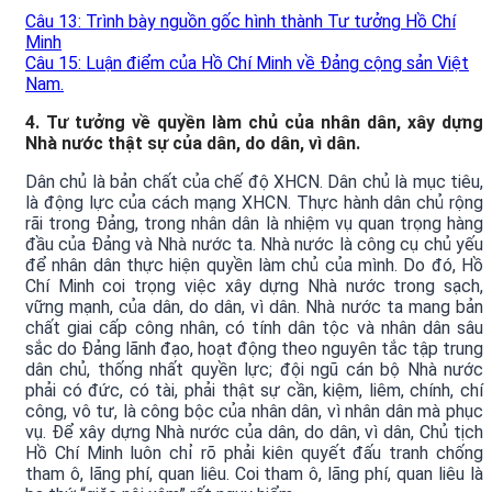
Câu 13: Trình bày nguồn gốc hình thành Tư tưởng Hồ Chí
Minh
Câu 15: Luận điểm của Hồ Chí Minh về Đảng cộng sản Việt
Nam.
4. Tư tưởng về quyền làm chủ của nhân dân, xây dựng
Nhà nước thật sự của dân, do dân, vì dân.
Dân chủ là bản chất của chế độ XHCN. Dân chủ là mục tiêu,
là động lực của cách mạng XHCN. Thực hành dân chủ rộng
rãi trong Đảng, trong nhân dân là nhiệm vụ quan trọng hàng
đầu của Đảng và Nhà nước ta. Nhà nước là công cụ chủ yếu
để nhân dân thực hiện quyền làm chủ của mình. Do đó, Hồ
Chí Minh coi trọng việc xây dựng Nhà nước trong sạch,
vững mạnh, của dân, do dân, vì dân. Nhà nước ta mang bản
chất giai cấp công nhân, có tính dân tộc và nhân dân sâu
sắc do Đảng lãnh đạo, hoạt động theo nguyên tắc tập trung
dân chủ, thống nhất quyền lực; đội ngũ cán bộ Nhà nước
phải có đức, có tài, phải thật sự cần, kiệm, liêm, chính, chí
công, vô tư, là công bộc của nhân dân, vì nhân dân mà phục
vụ. Để xây dựng Nhà nước của dân, do dân, vì dân, Chủ tịch
Hồ Chí Minh luôn chỉ rõ phải kiên quyết đấu tranh chống
tham ô, lãng phí, quan liêu. Coi tham ô, lãng phí, quan liêu là