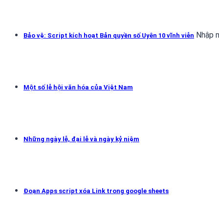
Nhập m
Bảo vệ: Script kích hoạt Bản quyền số Uyên 10 vĩnh viễn
Một số lễ hội văn hóa của Việt Nam
Những ngày lễ, đại lễ và ngày kỷ niệm
Đoạn Apps script xóa Link trong google sheets