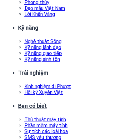
Phong thủy
Đạo mẫu Việt Nam
Lời Khấn Vàng
Kỹ năng
Nghệ thuật Sống
Kỹ năng lãnh đạo
Kỹ năng giao tiếp
Kỹ năng sinh tồn
Trải nghiệm
Kinh nghiệm đi Phượt
Hồi ký Xuyên Việt
Bạn có biết
Thủ thuật máy tính
Phần mềm máy tính
Sự tích các loài hoa
SMS yêu thương