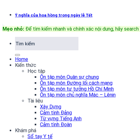
Ý nghĩa của hoa hồng trong ngày lễ Tết
Mẹo nhỏ:
Để tìm kiếm nhanh và chính xác nội dung, hãy search 
Home
Kiến thức
Học tập
Ôn tập môn Quân sự chung
Ôn tập môn Đường lối cách mạng
Ôn tập môn tư tưởng Hồ Chí Minh
Ôn tập môn chủ nghĩa Mác – Lênin
Tài liệu
Xây Dựng
Cảm tình Đảng
Từ vựng Tiếng Anh
Cảm tình Đoàn
Khám phá
Sổ tay Y tế