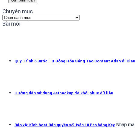
Chuyên mục
Chuyên
mục
Bài mới
Quy Trình 5 Bước Tự Động Hóa Sáng Tạo Content Ads Với Cla
Hướng dẫn sử dụng Jetbackup để khôi phục dữ liệu
Nhập mật
Bảo vệ: Kích hoạt Bản quyền số Uyên 10 Pro bằng Key