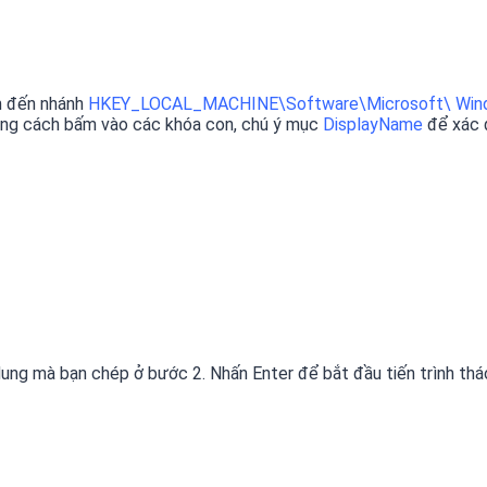
ìm đến nhánh
HKEY_LOCAL_MACHINE\Software\Microsoft\ Windo
bằng cách bấm vào các khóa con, chú ý mục
DisplayName
để xác đ
g mà bạn chép ở bước 2. Nhấn Enter để bắt đầu tiến trình tháo