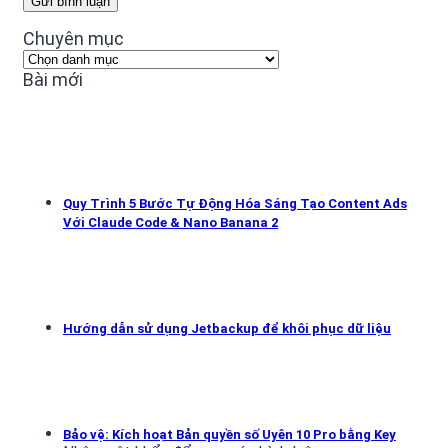
Chuyên mục
Chuyên
mục
Bài mới
Quy Trình 5 Bước Tự Động Hóa Sáng Tạo Content Ads
Với Claude Code & Nano Banana 2
Hướng dẫn sử dụng Jetbackup để khôi phục dữ liệu
Bảo vệ: Kích hoạt Bản quyền số Uyên 10 Pro bằng Key