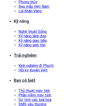
Phong thủy
Đạo mẫu Việt Nam
Lời Khấn Vàng
Kỹ năng
Nghệ thuật Sống
Kỹ năng lãnh đạo
Kỹ năng giao tiếp
Kỹ năng sinh tồn
Trải nghiệm
Kinh nghiệm đi Phượt
Hồi ký Xuyên Việt
Bạn có biết
Thủ thuật máy tính
Phần mềm máy tính
Sự tích các loài hoa
SMS yêu thương