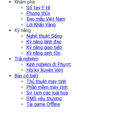
Khám phá
Sổ tay Y tế
Phong thủy
Đạo mẫu Việt Nam
Lời Khấn Vàng
Kỹ năng
Nghệ thuật Sống
Kỹ năng lãnh đạo
Kỹ năng giao tiếp
Kỹ năng sinh tồn
Trải nghiệm
Kinh nghiệm đi Phượt
Hồi ký Xuyên Việt
Bạn có biết
Thủ thuật máy tính
Phần mềm máy tính
Sự tích các loài hoa
SMS yêu thương
Tải game Offline