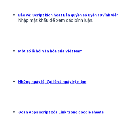
Bảo vệ: Script kích hoạt Bản quyền số Uyên 10 vĩnh viễn
Nhập mật khẩu để xem các bình luận.
Một số lễ hội văn hóa của Việt Nam
Những ngày lễ, đại lễ và ngày kỷ niệm
Đoạn Apps script xóa Link trong google sheets