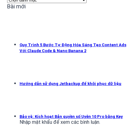
mục
Bài mới
Quy Trình 5 Bước Tự Động Hóa Sáng Tạo Content Ads
Với Claude Code & Nano Banana 2
Hướng dẫn sử dụng Jetbackup để khôi phục dữ liệu
Bảo vệ: Kích hoạt Bản quyền số Uyên 10 Pro bằng Key
Nhập mật khẩu để xem các bình luận.