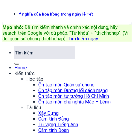
Ý nghĩa của hoa hồng trong ngày lễ Tết
Mẹo nhỏ:
Để tìm kiếm nhanh và chính xác nội dung, hãy
search trên Google với cú pháp: "Từ khóa" + "thichhohap". (Ví
dụ: quân sự chung thichhohap)
.
Tìm kiếm ngay
Home
Kiến thức
Học tập
Ôn tập môn Quân sự chung
Ôn tập môn Đường lối cách mạng
Ôn tập môn tư tưởng Hồ Chí Minh
Ôn tập môn chủ nghĩa Mác – Lênin
Tài liệu
Xây Dựng
Cảm tình Đảng
Từ vựng Tiếng Anh
Cảm tình Đoàn