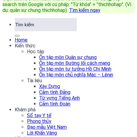
search trên Google với cú pháp: "Từ khóa" + "thichhohap". (Ví
dụ: quân sự chung thichhohap)
.
Tìm kiếm ngay
Home
Kiến thức
Học tập
Ôn tập môn Quân sự chung
Ôn tập môn Đường lối cách mạng
Ôn tập môn tư tưởng Hồ Chí Minh
Ôn tập môn chủ nghĩa Mác – Lênin
Tài liệu
Xây Dựng
Cảm tình Đảng
Từ vựng Tiếng Anh
Cảm tình Đoàn
Khám phá
Sổ tay Y tế
Phong thủy
Đạo mẫu Việt Nam
Lời Khấn Vàng