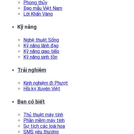
Phong thủy
Đạo mẫu Việt Nam
Lời Khấn Vàng
Kỹ năng
Nghệ thuật Sống
Kỹ năng lãnh đạo
Kỹ năng giao tiếp
Kỹ năng sinh tồn
Trải nghiệm
Kinh nghiệm đi Phượt
Hồi ký Xuyên Việt
Bạn có biết
Thủ thuật máy tính
Phần mềm máy tính
Sự tích các loài hoa
SMS yêu thương