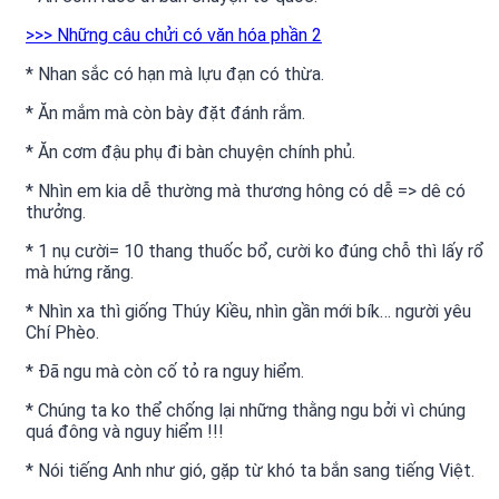
>>> Những câu chửi có văn hóa phần 2
* Nhan sắc có hạn mà lựu đạn có thừa.
* Ăn mắm mà còn bày đặt đánh rắm.
* Ăn cơm đậu phụ đi bàn chuyện chính phủ.
* Nhìn em kia dễ thường mà thương hông có dễ => dê có
thưởng.
* 1 nụ cười= 10 thang thuốc bổ, cười ko đúng chỗ thì lấy rổ
mà hứng răng.
* Nhìn xa thì giống Thúy Kiều, nhìn gần mới bík… người yêu
Chí Phèo.
* Đã ngu mà còn cố tỏ ra nguy hiểm.
* Chúng ta ko thể chống lại những thằng ngu bởi vì chúng
quá đông và nguy hiểm !!!
* Nói tiếng Anh như gió, gặp từ khó ta bắn sang tiếng Việt.