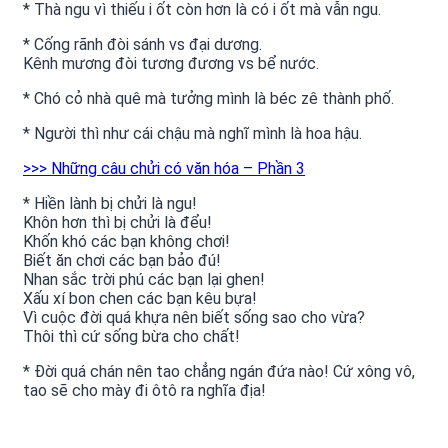
* Thà ngu vì thiếu i ốt còn hơn là có i ốt mà vẫn ngu.
* Cống rãnh đòi sánh vs đại dương.
Kênh mương đòi tương đương vs bể nước.
* Chó cỏ nhà quê mà tưởng mình là béc zê thành phố.
* Người thì như cái chậu mà nghĩ mình là hoa hậu.
>>> Những câu chửi có văn hóa – Phần 3
* Hiền lành bị chửi là ngu!
Khôn hơn thì bị chửi là đểu!
Khốn khó các bạn không chơi!
Biết ăn chơi các bạn bảo đú!
Nhan sắc trời phú các bạn lại ghen!
Xấu xí bon chen các bạn kêu bựa!
Vì cuộc đời quá khựa nên biết sống sao cho vừa?
Thôi thì cứ sống bừa cho chất!
* Đời quá chán nên tao chẳng ngán đứa nào! Cứ xông vô,
tao sẽ cho mày đi ôtô ra nghĩa địa!