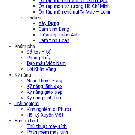
Ôn tập môn Đường lối cách mạng
Ôn tập môn tư tưởng Hồ Chí Minh
Ôn tập môn chủ nghĩa Mác – Lênin
Tài liệu
Xây Dựng
Cảm tình Đảng
Từ vựng Tiếng Anh
Cảm tình Đoàn
Khám phá
Sổ tay Y tế
Phong thủy
Đạo mẫu Việt Nam
Lời Khấn Vàng
Kỹ năng
Nghệ thuật Sống
Kỹ năng lãnh đạo
Kỹ năng giao tiếp
Kỹ năng sinh tồn
Trải nghiệm
Kinh nghiệm đi Phượt
Hồi ký Xuyên Việt
Bạn có biết
Thủ thuật máy tính
Phần mềm máy tính