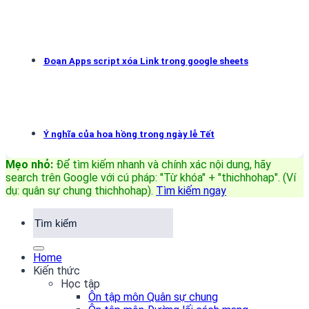
Đoạn Apps script xóa Link trong google sheets
Ý nghĩa của hoa hồng trong ngày lễ Tết
Mẹo nhỏ:
Để tìm kiếm nhanh và chính xác nội dung, hãy
search trên Google với cú pháp: "Từ khóa" + "thichhohap". (Ví
dụ: quân sự chung thichhohap)
.
Tìm kiếm ngay
Home
Kiến thức
Học tập
Ôn tập môn Quân sự chung