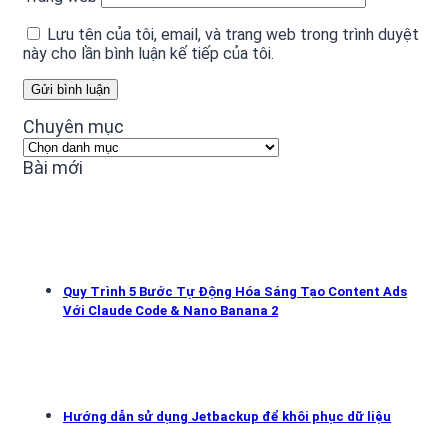
Lưu tên của tôi, email, và trang web trong trình duyệt
này cho lần bình luận kế tiếp của tôi.
Chuyên mục
Chuyên
mục
Bài mới
Quy Trình 5 Bước Tự Động Hóa Sáng Tạo Content Ads
Với Claude Code & Nano Banana 2
Hướng dẫn sử dụng Jetbackup để khôi phục dữ liệu