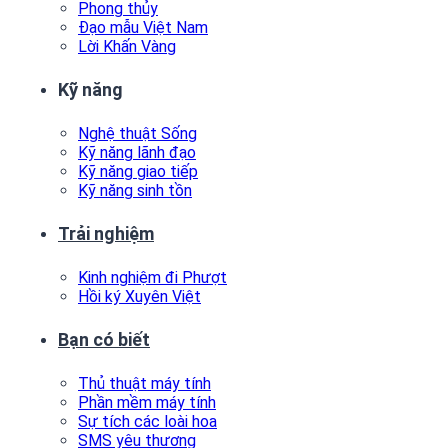
Phong thủy
Đạo mẫu Việt Nam
Lời Khấn Vàng
Kỹ năng
Nghệ thuật Sống
Kỹ năng lãnh đạo
Kỹ năng giao tiếp
Kỹ năng sinh tồn
Trải nghiệm
Kinh nghiệm đi Phượt
Hồi ký Xuyên Việt
Bạn có biết
Thủ thuật máy tính
Phần mềm máy tính
Sự tích các loài hoa
SMS yêu thương