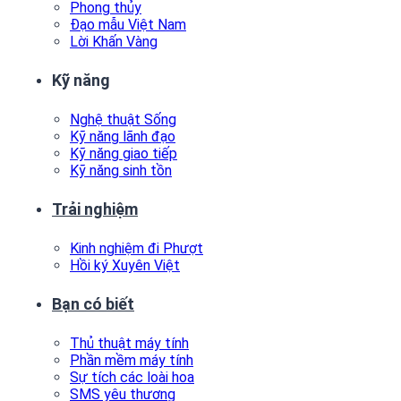
Phong thủy
Đạo mẫu Việt Nam
Lời Khấn Vàng
Kỹ năng
Nghệ thuật Sống
Kỹ năng lãnh đạo
Kỹ năng giao tiếp
Kỹ năng sinh tồn
Trải nghiệm
Kinh nghiệm đi Phượt
Hồi ký Xuyên Việt
Bạn có biết
Thủ thuật máy tính
Phần mềm máy tính
Sự tích các loài hoa
SMS yêu thương