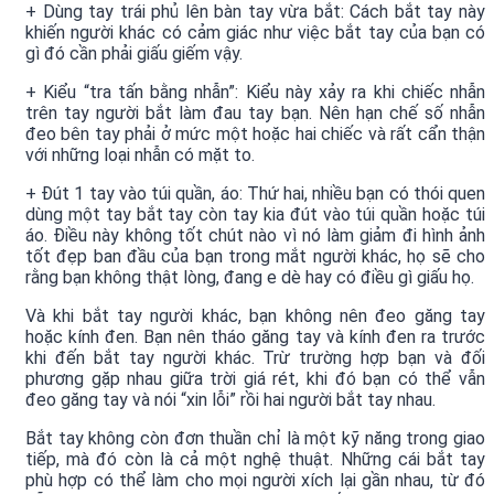
+ Dùng tay trái phủ lên bàn tay vừa bắt: Cách bắt tay này
khiến người khác có cảm giác như việc bắt tay của bạn có
gì đó cần phải giấu giếm vậy.
+ Kiểu “tra tấn bằng nhẫn”: Kiểu này xảy ra khi chiếc nhẫn
trên tay người bắt làm đau tay bạn. Nên hạn chế số nhẫn
đeo bên tay phải ở mức một hoặc hai chiếc và rất cẩn thận
với những loại nhẫn có mặt to.
+ Đút 1 tay vào túi quần, áo: Thứ hai, nhiều bạn có thói quen
dùng một tay bắt tay còn tay kia đút vào túi quần hoặc túi
áo. Điều này không tốt chút nào vì nó làm giảm đi hình ảnh
tốt đẹp ban đầu của bạn trong mắt người khác, họ sẽ cho
rằng bạn không thật lòng, đang e dè hay có điều gì giấu họ.
Và khi bắt tay người khác, bạn không nên đeo găng tay
hoặc kính đen. Bạn nên tháo găng tay và kính đen ra trước
khi đến bắt tay người khác. Trừ trường hợp bạn và đối
phương gặp nhau giữa trời giá rét, khi đó bạn có thể vẫn
đeo găng tay và nói “xin lỗi” rồi hai người bắt tay nhau.
Bắt tay không còn đơn thuần chỉ là một kỹ năng trong giao
tiếp, mà đó còn là cả một nghệ thuật. Những cái bắt tay
phù hợp có thể làm cho mọi người xích lại gần nhau, từ đó