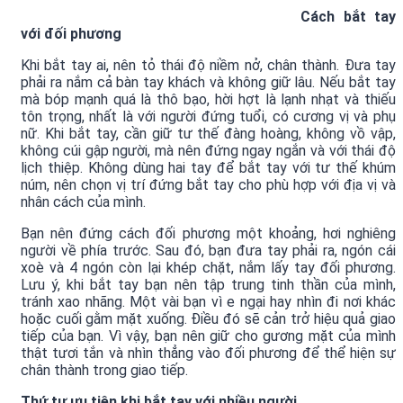
Cách bắt tay
với đối phương
Khi bắt tay ai, nên tỏ thái độ niềm nở, chân thành. Đưa tay
phải ra nắm cả bàn tay khách và không giữ lâu. Nếu bắt tay
mà bóp mạnh quá là thô bạo, hời hợt là lạnh nhạt và thiếu
tôn trọng, nhất là với người đứng tuổi, có cương vị và phụ
nữ. Khi bắt tay, cần giữ tư thế đàng hoàng, không vồ vập,
không cúi gập người, mà nên đứng ngay ngắn và với thái độ
lịch thiệp. Không dùng hai tay để bắt tay với tư thế khúm
núm, nên chọn vị trí đứng bắt tay cho phù hợp với địa vị và
nhân cách của mình.
Bạn nên đứng cách đối phương một khoảng, hơi nghiêng
người về phía trước. Sau đó, bạn đưa tay phải ra, ngón cái
xoè và 4 ngón còn lại khép chặt, nắm lấy tay đối phương.
Lưu ý, khi bắt tay bạn nên tập trung tinh thần của mình,
tránh xao nhãng. Một vài bạn vì e ngại hay nhìn đi nơi khác
hoặc cuối gằm mặt xuống. Điều đó sẽ cản trở hiệu quả giao
tiếp của bạn. Vì vậy, bạn nên giữ cho gương mặt của mình
thật tươi tắn và nhìn thẳng vào đối phương để thể hiện sự
chân thành trong giao tiếp.
Thứ tự ưu tiên khi bắt tay với nhiều người