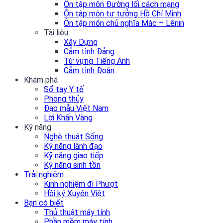
Ôn tập môn Đường lối cách mạng
Ôn tập môn tư tưởng Hồ Chí Minh
Ôn tập môn chủ nghĩa Mác – Lênin
Tài liệu
Xây Dựng
Cảm tình Đảng
Từ vựng Tiếng Anh
Cảm tình Đoàn
Khám phá
Sổ tay Y tế
Phong thủy
Đạo mẫu Việt Nam
Lời Khấn Vàng
Kỹ năng
Nghệ thuật Sống
Kỹ năng lãnh đạo
Kỹ năng giao tiếp
Kỹ năng sinh tồn
Trải nghiệm
Kinh nghiệm đi Phượt
Hồi ký Xuyên Việt
Bạn có biết
Thủ thuật máy tính
Phần mềm máy tính