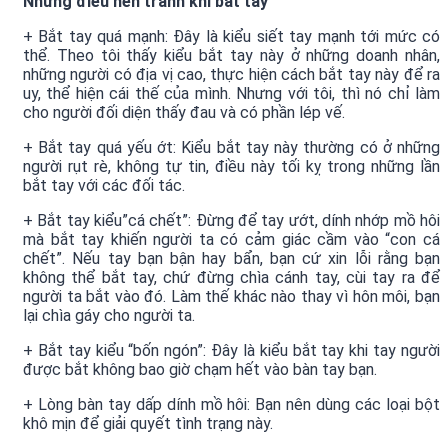
Những điều nên tránh khi bắt tay
+ Bắt tay quá mạnh: Đây là kiểu siết tay mạnh tới mức có
thể. Theo tôi thấy kiểu bắt tay này ở những doanh nhân,
những người có địa vị cao, thực hiện cách bắt tay này để ra
uy, thể hiện cái thế của mình. Nhưng với tôi, thì nó chỉ làm
cho người đối diện thấy đau và có phần lép vế.
+ Bắt tay quá yếu ớt: Kiểu bắt tay này thường có ở những
người rụt rè, không tự tin, điều này tối kỵ trong những lần
bắt tay với các đối tác.
+ Bắt tay kiểu”cá chết”: Đừng để tay ướt, dính nhớp mồ hôi
mà bắt tay khiến người ta có cảm giác cầm vào “con cá
chết”. Nếu tay bạn bận hay bẩn, bạn cứ xin lỗi rằng bạn
không thể bắt tay, chứ đừng chìa cánh tay, cùi tay ra để
người ta bắt vào đó. Làm thế khác nào thay vì hôn môi, bạn
lại chìa gáy cho người ta.
+ Bắt tay kiểu “bốn ngón”: Đây là kiểu bắt tay khi tay người
được bắt không bao giờ chạm hết vào bàn tay bạn.
+ Lòng bàn tay dấp dính mồ hôi: Bạn nên dùng các loại bột
khô mịn để giải quyết tình trạng này.