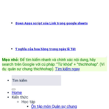
Đoạn Apps script xóa Link trong google sheets
Ý nghĩa của hoa hồng trong ngày lễ Tết
Mẹo nhỏ:
Để tìm kiếm nhanh và chính xác nội dung, hãy
search trên Google với cú pháp: "Từ khóa" + "thichhohap". (Ví
dụ: quân sự chung thichhohap)
.
Tìm kiếm ngay
Home
Kiến thức
Học tập
Ôn tập môn Quân sự chung