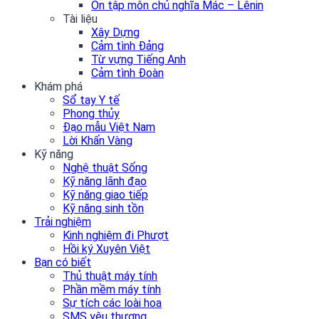
Ôn tập môn chủ nghĩa Mác – Lênin
Tài liệu
Xây Dựng
Cảm tình Đảng
Từ vựng Tiếng Anh
Cảm tình Đoàn
Khám phá
Sổ tay Y tế
Phong thủy
Đạo mẫu Việt Nam
Lời Khấn Vàng
Kỹ năng
Nghệ thuật Sống
Kỹ năng lãnh đạo
Kỹ năng giao tiếp
Kỹ năng sinh tồn
Trải nghiệm
Kinh nghiệm đi Phượt
Hồi ký Xuyên Việt
Bạn có biết
Thủ thuật máy tính
Phần mềm máy tính
Sự tích các loài hoa
SMS yêu thương