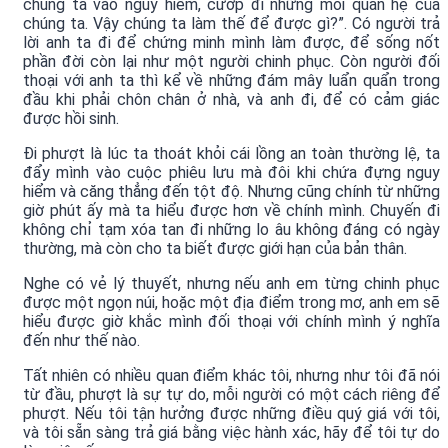
chúng ta vào nguy hiểm, cướp đi những mối quan hệ của
chúng ta. Vậy chúng ta làm thế để được gì?”. Có người trả
lời anh ta đi để chứng minh mình làm được, để sống nốt
phần đời còn lại như một người chinh phục. Còn người đối
thoại với anh ta thì kể về những đám mây luẩn quẩn trong
đầu khi phải chôn chân ở nhà, và anh đi, để có cảm giác
được hồi sinh.
Đi phượt là lúc ta thoát khỏi cái lồng an toàn thường lệ, ta
đẩy mình vào cuộc phiêu lưu mà đôi khi chứa đựng nguy
hiểm và căng thẳng đến tột độ. Nhưng cũng chính từ những
giờ phút ấy mà ta hiểu được hơn về chính mình. Chuyến đi
không chỉ tạm xóa tan đi những lo âu không đáng có ngày
thường, mà còn cho ta biết được giới hạn của bản thân.
Nghe có vẻ lý thuyết, nhưng nếu anh em từng chinh phục
được một ngọn núi, hoặc một địa điểm trong mơ, anh em sẽ
hiểu được giờ khắc mình đối thoại với chính mình ý nghĩa
đến như thế nào.
Tất nhiên có nhiều quan điểm khác tôi, nhưng như tôi đã nói
từ đầu, phượt là sự tự do, mỗi người có một cách riêng để
phượt. Nếu tôi tận hưởng được những điều quý giá với tôi,
và tôi sẵn sàng trả giá bằng việc hành xác, hãy để tôi tự do