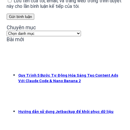
Lưu tên của tôi, email, và trang web trong trình duyệt
này cho lần bình luận kế tiếp của tôi.
Chuyên mục
Chuyên
mục
Bài mới
Quy Trình 5 Bước Tự Động Hóa Sáng Tạo Content Ads
Với Claude Code & Nano Banana 2
Hướng dẫn sử dụng Jetbackup để khôi phục dữ liệu