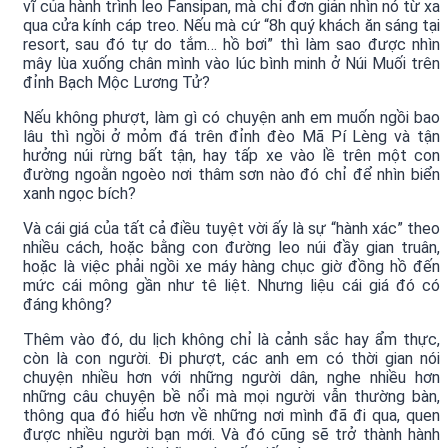
vĩ của hành trình leo Fansipan, mà chỉ đơn giản nhìn nó từ xa
qua cửa kính cáp treo. Nếu mà cứ “8h quý khách ăn sáng tại
resort, sau đó tự do tắm… hồ bơi” thì làm sao được nhìn
mây lùa xuống chân mình vào lúc bình minh ở Núi Muối trên
đỉnh Bạch Mộc Lương Tử?
Nếu không phượt, làm gì có chuyện anh em muốn ngồi bao
lâu thì ngồi ở mỏm đá trên đỉnh đèo Mã Pí Lèng và tận
hưởng núi rừng bất tận, hay tấp xe vào lề trên một con
đường ngoằn ngoèo nơi thâm sơn nào đó chỉ để nhìn biển
xanh ngọc bích?
Và cái giá của tất cả điều tuyệt vời ấy là sự “hành xác” theo
nhiều cách, hoặc bằng con đường leo núi đầy gian truân,
hoặc là việc phải ngồi xe máy hàng chục giờ đồng hồ đến
mức cái mông gần như tê liệt. Nhưng liệu cái giá đó có
đáng không?
Thêm vào đó, du lịch không chỉ là cảnh sắc hay ẩm thực,
còn là con người. Đi phượt, các anh em có thời gian nói
chuyện nhiều hơn với những người dân, nghe nhiều hơn
những câu chuyện bề nổi mà mọi người vẫn thường bàn,
thông qua đó hiểu hơn về những nơi mình đã đi qua, quen
được nhiều người bạn mới. Và đó cũng sẽ trở thành hành