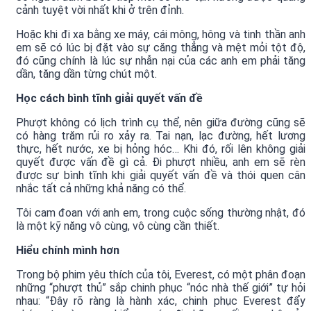
cảnh tuyệt vời nhất khi ở trên đỉnh.
Hoặc khi đi xa bằng xe máy, cái mông, hông và tinh thần anh
em sẽ có lúc bị đặt vào sự căng thẳng và mệt mỏi tột độ,
đó cũng chính là lúc sự nhẫn nại của các anh em phải tăng
dần, tăng dần từng chút một.
Học cách bình tĩnh giải quyết vấn đề
Phượt không có lịch trình cụ thể, nên giữa đường cũng sẽ
có hàng trăm rủi ro xảy ra. Tai nạn, lạc đường, hết lương
thực, hết nước, xe bị hỏng hóc… Khi đó, rối lên không giải
quyết được vấn đề gì cả. Đi phượt nhiều, anh em sẽ rèn
được sự bình tĩnh khi giải quyết vấn đề và thói quen cân
nhắc tất cả những khả năng có thể.
Tôi cam đoan với anh em, trong cuộc sống thường nhật, đó
là một kỹ năng vô cùng, vô cùng cần thiết.
Hiểu chính mình hơn
Trong bộ phim yêu thích của tôi, Everest, có một phân đoạn
những “phượt thủ” sắp chinh phục “nóc nhà thế giới” tự hỏi
nhau: “Đây rõ ràng là hành xác, chinh phục Everest đẩy