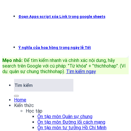
Đoạn Apps script xóa Link trong google sheets
Ý nghĩa của hoa hồng trong ngày lễ Tết
Mẹo nhỏ:
Để tìm kiếm nhanh và chính xác nội dung, hãy
search trên Google với cú pháp: "Từ khóa" + "thichhohap". (Ví
dụ: quân sự chung thichhohap)
.
Tìm kiếm ngay
Home
Kiến thức
Học tập
Ôn tập môn Quân sự chung
Ôn tập môn Đường lối cách mạng
Ôn tập môn tư tưởng Hồ Chí Minh