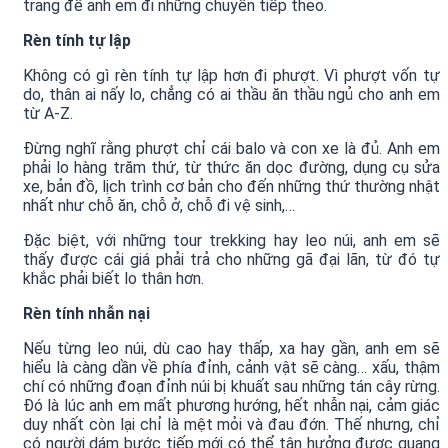
trang để anh em đi những chuyến tiếp theo.
Rèn tính tự lập
Không có gì rèn tính tự lập hơn đi phượt. Vì phượt vốn tự
do, thân ai nấy lo, chẳng có ai thầu ăn thầu ngủ cho anh em
từ A-Z.
Đừng nghĩ rằng phượt chỉ cái balo và con xe là đủ. Anh em
phải lo hàng trăm thứ, từ thức ăn dọc đường, dụng cụ sửa
xe, bản đồ, lịch trình cơ bản cho đến những thứ thường nhật
nhất như chỗ ăn, chỗ ở, chỗ đi vệ sinh,…
Đặc biệt, với những tour trekking hay leo núi, anh em sẽ
thấy được cái giá phải trả cho những gã đại lãn, từ đó tự
khắc phải biết lo thân hơn.
Rèn tính nhẫn nại
Nếu từng leo núi, dù cao hay thấp, xa hay gần, anh em sẽ
hiểu là càng dần về phía đỉnh, cảnh vật sẽ càng… xấu, thậm
chí có những đoạn đỉnh núi bị khuất sau những tán cây rừng.
Đó là lúc anh em mất phương hướng, hết nhẫn nại, cảm giác
duy nhất còn lại chỉ là mệt mỏi và đau đớn. Thế nhưng, chỉ
có người dám bước tiếp mới có thể tận hưởng được quang