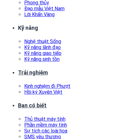
Phong thủy
Đạo mẫu Việt Nam
Lời Khấn Vàng
Kỹ năng
Nghệ thuật Sống
Kỹ năng lãnh đạo
Kỹ năng giao tiếp
Kỹ năng sinh tồn
Trải nghiệm
Kinh nghiệm đi Phượt
Hồi ký Xuyên Việt
Bạn có biết
Thủ thuật máy tính
Phần mềm máy tính
Sự tích các loài hoa
SMS yêu thương