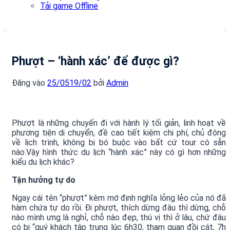
Tải game Offline
Phượt – ‘hành xác’ để được gì?
Đăng vào
25/05
19/02
bởi
Admin
Phượt là những chuyến đi với hành lý tối giản, linh hoạt về
phương tiện di chuyển, đề cao tiết kiệm chi phí, chủ động
về lịch trình, không bị bó buộc vào bất cứ tour có sẵn
nào.
Vậy hình thức du lịch “hành xác” này có gì hơn những
kiểu du lịch khác?
Tận hưởng tự do
Ngay cái tên “phượt” kèm mớ định nghĩa lỏng lẻo của nó đã
hàm chứa tự do rồi. Đi phượt, thích dừng đâu thì dừng, chỗ
nào mình ưng là nghỉ, chỗ nào đẹp, thú vị thì ở lâu, chứ đâu
có bị “quý khách tập trung lúc 6h30, tham quan đồi cát, 7h