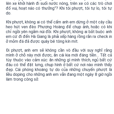
lên xe khởi hành đi suối nước nóng, trên xe có các trò chơi
đố vui, hoạt náo có thưởng”? Khi tôi phượt, tôi tự lo, tôi tự
do.
Khi phượt, không ai có thể cấm anh em dừng ở một cây cầu
heo hút ven đèo Phượng Hoàng để chụp ảnh, hoặc có khi
chỉ ngồi yên ngắm núi đồi. Khi phượt, không ai bắt buộc anh
em cứ đi đến Hà Giang là phải xếp hàng rồng rắn ra check in
ở mỏm đá đã được quây bê tông kín mít.
Đi phượt, anh em sẽ không cần vò đầu với suy nghĩ rằng
mình ở chỗ này mới được, ăn cái kia mới đáng tiền… Tất cả
tùy thuộc vào cảm xúc: ăn những gì mình thích, ngủ bất cứ
đâu có thể đặt lưng, chụp hình ở bất cứ nơi nào mình thấy
đẹp. Cái phóng khoáng tự do của những chuyến phượt là
liều doping cho những anh em vẫn đang một ngày 8 giờ ngồi
làm trong công sở.