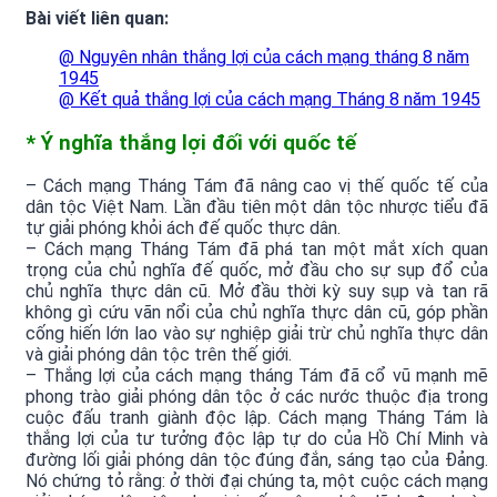
Bài viết liên quan:
@ Nguyên nhân thắng lợi của cách mạng tháng 8 năm
1945
@ Kết quả thắng lợi của cách mạng Tháng 8 năm 1945
* Ý nghĩa thắng lợi đối với quốc tế
– Cách mạng Tháng Tám đã nâng cao vị thế quốc tế của
dân tộc Việt Nam. Lần đầu tiên một dân tộc nhược tiểu đã
tự giải phóng khỏi ách đế quốc thực dân.
– Cách mạng Tháng Tám đã phá tan một mắt xích quan
trọng của chủ nghĩa đế quốc, mở đầu cho sự sụp đổ của
chủ nghĩa thực dân cũ. Mở đầu thời kỳ suy sụp và tan rã
không gì cứu vãn nổi của chủ nghĩa thực dân cũ, góp phần
cống hiến lớn lao vào sự nghiệp giải trừ chủ nghĩa thực dân
và giải phóng dân tộc trên thế giới.
– Thắng lợi của cách mạng tháng Tám đã cổ vũ mạnh mẽ
phong trào giải phóng dân tộc ở các nước thuộc địa trong
cuộc đấu tranh giành độc lập. Cách mạng Tháng Tám là
thắng lợi của tư tưởng độc lập tự do của Hồ Chí Minh và
đường lối giải phóng dân tộc đúng đắn, sáng tạo của Đảng.
Nó chứng tỏ rằng: ở thời đại chúng ta, một cuộc cách mạng