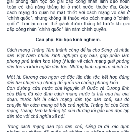
giải phóng dân tộc do giai cấp công nhân lãnh đạo hoàn
toàn có khả năng thắng lợi ở một nước thuộc địa. Cuộc
cách mạng đó quan hệ mật thiết với cách mạng vô sản ở
“chính quốc”, nhưng không lệ thuộc vào cách mạng ở “chính
quốc”. Trái lại, nó có thể giành được thắng lợi trước khi giai
cấp công nhân “chính quốc” lên nắm chính quyền.
Câu phụ: Bài học kinh nghiệm.
Cách mạng Tháng Tám thành công để lại cho Đảng và nhân
dân Việt Nam nhiều kinh nghiệm quý báu, góp phần làm
phong phú thêm kho tàng lý luận về cách mạng giải phóng
dân tộc và khởi nghĩa dân tộc. Những kinh nghiệm chính là:
Một là: Giương cao ngọn cờ độc lập dân tộc, kết hợp đúng
đắn hai nhiệm vụ chống đế quốc và chống phong kiến.
Con đường cứu nước của Nguyễn ái Quốc và Cương lĩnh
của Đảng đã xác định cách mạng nước ta trải qua hai giai
đoạn, trước hết là cách mạng dân tộc dân chủ, sau đó
chuyển lên cách mạng xã hội chủ nghĩa. Thắng lợi của Cách
mạng Tháng Tám là thắng lợi của đường lối gắn liền độc lập
dân tộc với chủ nghĩa xã hội.
Trong cách mạng dân tộc dân chủ, Đảng ta đã xác định