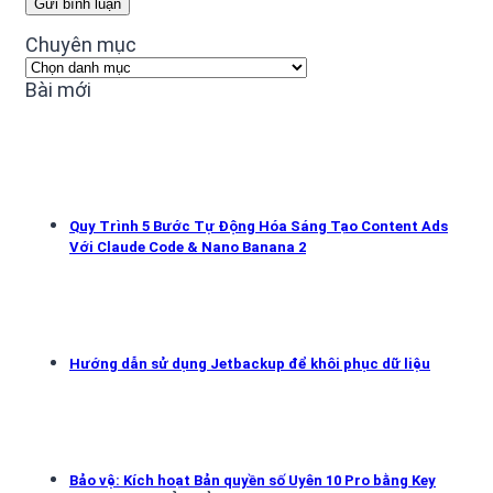
Chuyên mục
Chuyên
mục
Bài mới
Quy Trình 5 Bước Tự Động Hóa Sáng Tạo Content Ads
Với Claude Code & Nano Banana 2
Hướng dẫn sử dụng Jetbackup để khôi phục dữ liệu
Bảo vệ: Kích hoạt Bản quyền số Uyên 10 Pro bằng Key