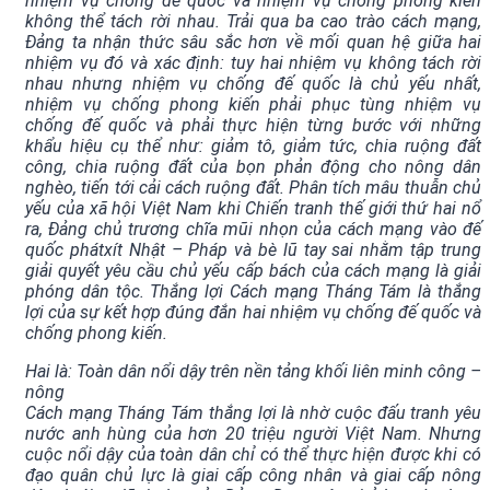
nhiệm vụ chống đế quốc và nhiệm vụ chống phong kiến
không thể tách rời nhau. Trải qua ba cao trào cách mạng,
Đảng ta nhận thức sâu sắc hơn về mối quan hệ giữa hai
nhiệm vụ đó và xác định: tuy hai nhiệm vụ không tách rời
nhau nhưng nhiệm vụ chống đế quốc là chủ yếu nhất,
nhiệm vụ chống phong kiến phải phục tùng nhiệm vụ
chống đế quốc và phải thực hiện từng bước với những
khẩu hiệu cụ thể như: giảm tô, giảm tức, chia ruộng đất
công, chia ruộng đất của bọn phản động cho nông dân
nghèo, tiến tới cải cách ruộng đất. Phân tích mâu thuẫn chủ
yếu của xã hội Việt Nam khi Chiến tranh thế giới thứ hai nổ
ra, Đảng chủ trương chĩa mũi nhọn của cách mạng vào đế
quốc phátxít Nhật – Pháp và bè lũ tay sai nhằm tập trung
giải quyết yêu cầu chủ yếu cấp bách của cách mạng là giải
phóng dân tộc. Thắng lợi Cách mạng Tháng Tám là thắng
lợi của sự kết hợp đúng đắn hai nhiệm vụ chống đế quốc và
chống phong kiến.
Hai là: Toàn dân nổi dậy trên nền tảng khối liên minh công –
nông
Cách mạng Tháng Tám thắng lợi là nhờ cuộc đấu tranh yêu
nước anh hùng của hơn 20 triệu người Việt Nam. Nhưng
cuộc nổi dậy của toàn dân chỉ có thể thực hiện được khi có
đạo quân chủ lực là giai cấp công nhân và giai cấp nông