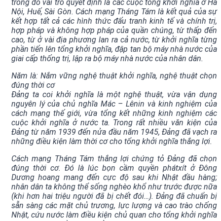
trong đó vai trò quyết định là các cuộc tổng khởi nghĩa ở Hà
Nội, Huế, Sài Gòn. Cách mạng Tháng Tám là kết quả của sự
kết hợp tất cả các hình thức đấu tranh kinh tế và chính trị,
hợp pháp và không hợp pháp của quần chúng, từ thấp đến
cao, từ ở vài địa phương lan ra cả nước, từ khởi nghĩa từng
phần tiến lên tổng khởi nghĩa, đập tan bộ máy nhà nước của
giai cấp thống trị, lập ra bộ máy nhà nước của nhân dân.
Năm là: Nắm vững nghệ thuật khởi nghĩa, nghệ thuật chọn
đúng thời cơ
Đảng ta coi khởi nghĩa là một nghệ thuật, vừa vận dụng
nguyên lý của chủ nghĩa Mác – Lênin và kinh nghiệm của
cách mạng thế giới, vừa tổng kết những kinh nghiệm các
cuộc khởi nghĩa ở nước ta. Trong rất nhiều văn kiện của
Đảng từ năm 1939 đến nửa đầu năm 1945, Đảng đã vạch ra
những điều kiện làm thời cơ cho tổng khởi nghĩa thắng lợi.
Cách mạng Tháng Tám thắng lợi chứng tỏ Đảng đã chọn
đúng thời cơ. Đó là lúc bọn cầm quyền phátxít ở Đông
Dương hoang mang đến cực độ sau khi Nhật đầu hàng;
nhân dân ta không thể sống nghèo khổ như trước được nữa
(khi hơn hai triệu người đã bị chết đói…). Đảng đã chuẩn bị
sẵn sàng các mặt chủ trương, lực lượng và cao trào chống
Nhật, cứu nước làm điều kiện chủ quan cho tổng khởi nghĩa