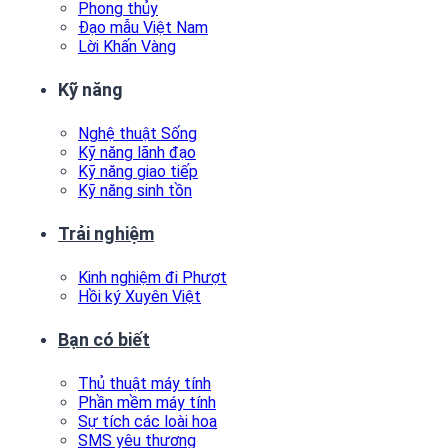
Phong thủy
Đạo mẫu Việt Nam
Lời Khấn Vàng
Kỹ năng
Nghệ thuật Sống
Kỹ năng lãnh đạo
Kỹ năng giao tiếp
Kỹ năng sinh tồn
Trải nghiệm
Kinh nghiệm đi Phượt
Hồi ký Xuyên Việt
Bạn có biết
Thủ thuật máy tính
Phần mềm máy tính
Sự tích các loài hoa
SMS yêu thương