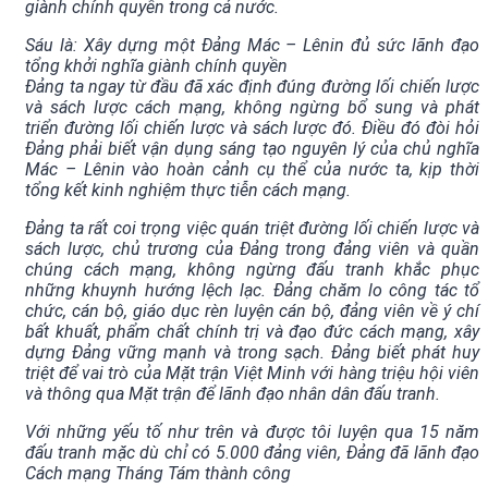
giành chính quyền trong cả nước.
Sáu là: Xây dựng một Đảng Mác – Lênin đủ sức lãnh đạo
tổng khởi nghĩa giành chính quyền
Đảng ta ngay từ đầu đã xác định đúng đường lối chiến lược
và sách lược cách mạng, không ngừng bổ sung và phát
triển đường lối chiến lược và sách lược đó. Điều đó đòi hỏi
Đảng phải biết vận dụng sáng tạo nguyên lý của chủ nghĩa
Mác – Lênin vào hoàn cảnh cụ thể của nước ta, kịp thời
tổng kết kinh nghiệm thực tiễn cách mạng.
Đảng ta rất coi trọng việc quán triệt đường lối chiến lược và
sách lược, chủ trương của Đảng trong đảng viên và quần
chúng cách mạng, không ngừng đấu tranh khắc phục
những khuynh hướng lệch lạc. Đảng chăm lo công tác tổ
chức, cán bộ, giáo dục rèn luyện cán bộ, đảng viên về ý chí
bất khuất, phẩm chất chính trị và đạo đức cách mạng, xây
dựng Đảng vững mạnh và trong sạch. Đảng biết phát huy
triệt để vai trò của Mặt trận Việt Minh với hàng triệu hội viên
và thông qua Mặt trận để lãnh đạo nhân dân đấu tranh.
Với những yếu tố như trên và được tôi luyện qua 15 năm
đấu tranh mặc dù chỉ có 5.000 đảng viên, Đảng đã lãnh đạo
Cách mạng Tháng Tám thành công