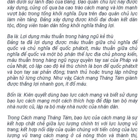
dân dưới sự lãnh đạo của Đảng. Đạo quân chủ lực này được
xây dựng, củng cố qua ba cao trào cách mạng và lớn mạnh
vượt bậc trong tổng khởi nghĩa. Dựa trên đạo quân chủ lực
làm nền tảng. Đảng xây dựng được khối đại đoàn kết dân
tộc, động viên toàn dân tổng khởi nghĩa thắng lợi.
Ba là: Lợi dụng mâu thuẫn trong hàng ngũ kẻ thù
Đảng ta đã lợi dụng được mâu thuẫn giữa chủ nghĩa đế
quốc và chủ nghĩa đế quốc phátxít, mâu thuẫn giữa chủ
nghĩa đế quốc và một bộ phận thế lực địa chủ phong kiến,
mâu thuẫn trong hàng ngũ ngụy quyền tay sai của Pháp và
của Nhật, cô lập cao độ kẻ thù chính là bọn đế quốc phátxít
và bọn tay sai phản động; tranh thủ hoặc trung lập những
phần tử lừng chừng. Như vậy, Cách mạng Tháng Tám giành
được thắng lợi nhanh gọn, ít đổ máu.
Bốn là: Kiên quyết dùng bạo lực cách mạng và biết sử dụng
bạo lực cách mạng một cách thích hợp để đập tan bộ máy
nhà nước cũ, lập ra bộ máy nhà nước của nhân dân.
Trong Cách mạng Tháng Tám, bạo lực của cách mạng là sự
kết hợp chặt chẽ giữa lực lượng chính trị với lực lượng vũ
trang; kết hợp nổi dậy của quần chúng với tiến công của lực
lượng vũ trang cách mạng ở cả nông thôn và thành thị,