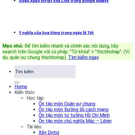
Đoạn Apps script xóa Link trong google sheets
Ý nghĩa của hoa hồng trong ngày lễ Tết
Mẹo nhỏ:
Để tìm kiếm nhanh và chính xác nội dung, hãy
search trên Google với cú pháp: "Từ khóa" + "thichhohap". (Ví
dụ: quân sự chung thichhohap)
.
Tìm kiếm ngay
Home
Kiến thức
Học tập
Ôn tập môn Quân sự chung
Ôn tập môn Đường lối cách mạng
Ôn tập môn tư tưởng Hồ Chí Minh
Ôn tập môn chủ nghĩa Mác – Lênin
Tài liệu
Xây Dựng