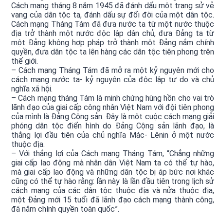
Cách mạng tháng 8 năm 1945 đã đánh dấu một trang sử vẻ
vang của dân tộc ta, đánh dấu sự đổi đời của một dân tộc.
Cách mạng Tháng Tám đã đưa nước ta từ một nước thuộc
địa trở thành một nước độc lập dân chủ, đưa Đảng ta từ
một Đảng không hợp pháp trở thành một Đảng nắm chính
quyền, đưa dân tộc ta lên hàng các dân tộc tiên phong trên
thế giới.
– Cách mạng Tháng Tám đã mở ra một kỷ nguyên mới cho
cách mạng nước ta- kỷ nguyên của độc lập tự do và chủ
nghĩa xã hội.
– Cách mạng tháng Tám là minh chứng hùng hồn cho vai trò
lãnh đạo của giai cấp công nhân Việt Nam với đội tiên phong
của mình là Đảng Cộng sản. Đây là một cuộc cách mạng giải
phóng dân tộc điển hình do Đảng Cộng sản lãnh đạo, là
thắng lợi đầu tiên của chủ nghĩa Mác- Lênin ở một nước
thuộc địa.
– Với thắng lợi của Cách mạng Tháng Tám, “Chẳng những
giai cấp lao động mà nhân dân Việt Nam ta có thể tự hào,
mà giai cấp lao động và những dân tộc bị áp bức nơi khác
cũng có thể tự hào rằng: lần này là lần đầu tiên trong lịch sử
cách mạng của các dân tộc thuộc địa và nửa thuộc địa,
một Đảng mới 15 tuổi đã lãnh đạo cách mạng thành công,
đã nắm chính quyền toàn quốc”.