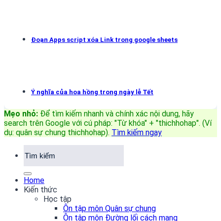
Đoạn Apps script xóa Link trong google sheets
Ý nghĩa của hoa hồng trong ngày lễ Tết
Mẹo nhỏ:
Để tìm kiếm nhanh và chính xác nội dung, hãy
search trên Google với cú pháp: "Từ khóa" + "thichhohap". (Ví
dụ: quân sự chung thichhohap)
.
Tìm kiếm ngay
Home
Kiến thức
Học tập
Ôn tập môn Quân sự chung
Ôn tập môn Đường lối cách mạng