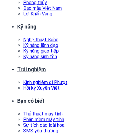
Phong thủy
Đạo mẫu Việt Nam
Lời Khấn Vàng
Kỹ năng
Nghệ thuật Sống
Kỹ năng lãnh đạo
Kỹ năng giao tiếp
Kỹ năng sinh tồn
Trải nghiệm
Kinh nghiệm đi Phượt
Hồi ký Xuyên Việt
Bạn có biết
Thủ thuật máy tính
Phần mềm máy tính
Sự tích các loài hoa
SMS yêu thương