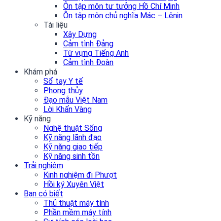
Ôn tập môn tư tưởng Hồ Chí Minh
Ôn tập môn chủ nghĩa Mác – Lênin
Tài liệu
Xây Dựng
Cảm tình Đảng
Từ vựng Tiếng Anh
Cảm tình Đoàn
Khám phá
Sổ tay Y tế
Phong thủy
Đạo mẫu Việt Nam
Lời Khấn Vàng
Kỹ năng
Nghệ thuật Sống
Kỹ năng lãnh đạo
Kỹ năng giao tiếp
Kỹ năng sinh tồn
Trải nghiệm
Kinh nghiệm đi Phượt
Hồi ký Xuyên Việt
Bạn có biết
Thủ thuật máy tính
Phần mềm máy tính