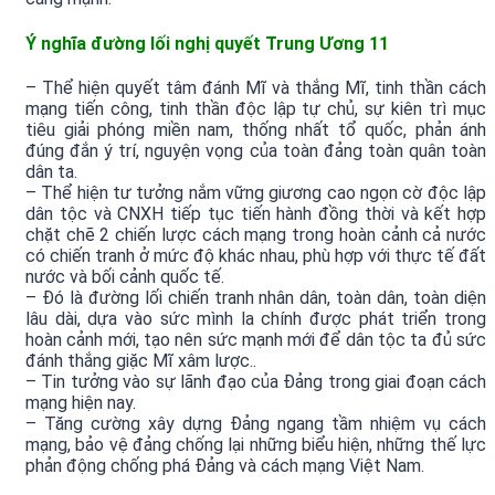
Ý nghĩa đường lối nghị quyết Trung Ương 11
– Thể hiện quyết tâm đánh Mĩ và thắng Mĩ, tinh thần cách
mạng tiến công, tinh thần độc lập tự chủ, sự kiên trì mục
tiêu giải phóng miền nam, thống nhất tổ quốc, phản ánh
đúng đắn ý trí, nguyện vọng của toàn đảng toàn quân toàn
dân ta.
– Thể hiện tư tưởng nắm vững giương cao ngọn cờ độc lập
dân tộc và CNXH tiếp tục tiến hành đồng thời và kết hợp
chặt chẽ 2 chiến lược cách mạng trong hoàn cảnh cả nước
có chiến tranh ở mức độ khác nhau, phù hợp với thực tế đất
nước và bối cảnh quốc tế.
– Đó là đường lối chiến tranh nhân dân, toàn dân, toàn diện
lâu dài, dựa vào sức mình la chính được phát triển trong
hoàn cảnh mới, tạo nên sức mạnh mới để dân tộc ta đủ sức
đánh thắng giặc Mĩ xâm lược..
– Tin tưởng vào sự lãnh đạo của Đảng trong giai đoạn cách
mạng hiện nay.
– Tăng cường xây dựng Đảng ngang tầm nhiệm vụ cách
mạng, bảo vệ đảng chống lại những biểu hiện, những thế lực
phản động chống phá Đảng và cách mạng Việt Nam.