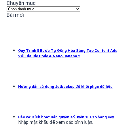
Chuyên mục
Chuyên
mục
Bài mới
Quy Trình 5 Bước Tự Động Hóa Sáng Tạo Content Ads
Với Claude Code & Nano Banana 2
Hướng dẫn sử dụng Jetbackup để khôi phục dữ liệu
Bảo vệ: Kích hoạt Bản quyền số Uyên 10 Pro bằng Key
Nhập mật khẩu để xem các bình luận.