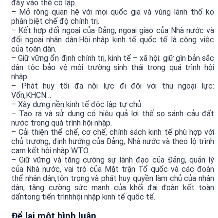
đẩy vào thế cô lập.
– Mở rông quan hệ với mọi quốc gia và vùng lãnh thổ ko
phân biệt chế độ chính trị.
– Kết hợp đối ngoại của Đảng, ngoại giao của Nhà nước và
đối ngoại nhân dân.Hội nhập kinh tế quốc tế là công việc
của toàn dân.
– Giữ vững ổn định chính trị, kinh tế – xã hội: giữ gìn bản sắc
dân tộc bảo vệ môi trường sinh thái trong quá trình hội
nhập.
– Phát huy tối đa nội lực đi đôi với thu ngoại lực:
Vốn,KHCN…
– Xây dựng nền kinh tế độc lập tự chủ
– Tạo ra và sử dụng có hiệu quả lợi thế so sánh cảu đất
nước trong quá trình hội nhập.
– Cải thiện thể chế, cơ chế, chính sách kinh tế phù hợp với
chủ trương, định hướng của Đảng, Nhà nước và theo lộ trình
cam kết hội nhập WTO.
– Giữ vững và tăng cường sự lãnh đạo của Đảng, quản lý
của Nhà nước, vai trò của Mặt trận Tổ quốc và các đoàn
thể nhân dân,tôn trọng và phát huy quyền làm chủ của nhân
dân, tăng cường sức mạnh của khối đại đoàn kết toàn
dẩntong tiến trìnhhội nhập kinh tế quốc tế.
Để lại một bình luận