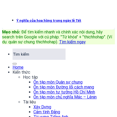
Ý nghĩa của hoa hồng trong ngày lễ Tết
Mẹo nhỏ:
Để tìm kiếm nhanh và chính xác nội dung, hãy
search trên Google với cú pháp: "Từ khóa" + "thichhohap". (Ví
dụ: quân sự chung thichhohap)
.
Tìm kiếm ngay
Home
Kiến thức
Học tập
Ôn tập môn Quân sự chung
Ôn tập môn Đường lối cách mạng
Ôn tập môn tư tưởng Hồ Chí Minh
Ôn tập môn chủ nghĩa Mác – Lênin
Tài liệu
Xây Dựng
Cảm tình Đảng
Từ vựng Tiếng Anh