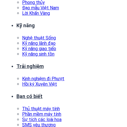
Phong thủy
Đạo mẫu Việt Nam
Lời Khấn Vàng
Kỹ năng
Nghệ thuật Sống
Kỹ năng lãnh đạo
Kỹ năng giao tiếp
Kỹ năng sinh tồn
Trải nghiệm
Kinh nghiệm đi Phượt
Hồi ký Xuyên Việt
Bạn có biết
Thủ thuật máy tính
Phần mềm máy tính
Sự tích các loài hoa
SMS yêu thương