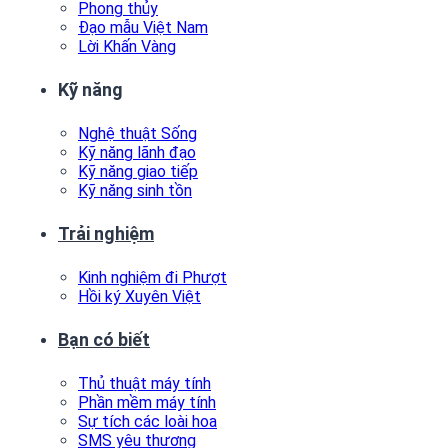
Phong thủy
Đạo mẫu Việt Nam
Lời Khấn Vàng
Kỹ năng
Nghệ thuật Sống
Kỹ năng lãnh đạo
Kỹ năng giao tiếp
Kỹ năng sinh tồn
Trải nghiệm
Kinh nghiệm đi Phượt
Hồi ký Xuyên Việt
Bạn có biết
Thủ thuật máy tính
Phần mềm máy tính
Sự tích các loài hoa
SMS yêu thương