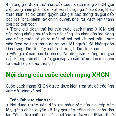
+ Trong giai đoạn thứ nhất của cuộc cách mạng XHCN: giai
cấp công nhân phải đoàn kết với những người lao động khác
thực hiện lật đổ chính quyền của giai cấp thống trị, giai cấp
bóc lột “phải giành lấy chính quyền, phải tự vượt lên thành
giai cấp dân tộc”.
+ Trong giai đoạn thứ hai của cuộc cách mạng XHCN: giai
cấp công nhân phải tập hợp các tầng lớp nhân dân lao động
vào công cuộc tổ chức một xã hội mới về mọi mặt, thực
hiện “xóa bỏ tình trạng người bóc lột người” để không còn
tình trạng dân tộc này áp bức, bóc lột dân tộc khác.
+ Đến giai đoạn cao là chủ nghĩa cộng sản: không còn giai
cấp, không còn nhà nước, giai cấp vô sản tự xóa bỏ mình với
tư cách là giai cấp thống trị.
Nội dung của cuộc cách mạng XHCN
Cuộc cách mạng XHCN được thực hiện trên tất cả các lĩnh
vực đời sống xã hội.
– Trên lĩnh vực chính trị:
+ Nội dung trước tiên: đập tan nhà nước của giai cấp bóc
lột, giành chính quyền về tay giai cấp công nhân, nhân dân
lao động, đưa những người lao động từ địa vị nô lệ làm thuê