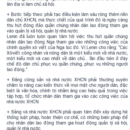
lên địa vị làm chủ xã hội.
+ Bước tiếp theo: phải tạo điều kiện làm sâu rộng thêm nền
dân chủ XHCN, mà thực chất của quá trình đó là ngày càng
thu hút đông đảo quần chúng nhân dân lao động tham gia
vào quản lý xã hội, quản lý nhà nước.
Lenin đã luôn luôn quan tâm tới việc thu hút quần chúng
nhân dân lao động Nga tham gia vào những công việc của
chính quyền xô viết của Nga lúc đó. V.I.Lenin cho rằng: “Các
Xôviết công nhân và nông dân là một kiểu mới về nhà nước,
một kiểu mới và cao nhất về dân chủ… lần đầu tiên ở đây
chế độ dân chủ phục vụ quần chúng, phục vụ những người
lao động..”.
+ Đảng cộng sản và nhà nước XHCN phải thường xuyên
chăm lo nâng cao kiến thức về mọi mặt cho người dân, đặc
biệt là văn hóa, chính trị nhằm âng cao hiệu quả trong việc
tập hợp, tổ chức nhân dân tham gia vào các công việc của
nhà nước XHCN.
+ Đảng và nhà nước XHCN phải quan tâm đến xây dựng hệ
thống luật pháp, hoàn thiện cơ chế, có những biện pháp để
cho nhân dân lao động tham gia hoạt động quản lý xã hội,
quản lý nhà nước.