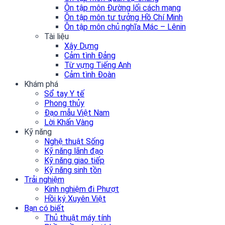
Ôn tập môn Đường lối cách mạng
Ôn tập môn tư tưởng Hồ Chí Minh
Ôn tập môn chủ nghĩa Mác – Lênin
Tài liệu
Xây Dựng
Cảm tình Đảng
Từ vựng Tiếng Anh
Cảm tình Đoàn
Khám phá
Sổ tay Y tế
Phong thủy
Đạo mẫu Việt Nam
Lời Khấn Vàng
Kỹ năng
Nghệ thuật Sống
Kỹ năng lãnh đạo
Kỹ năng giao tiếp
Kỹ năng sinh tồn
Trải nghiệm
Kinh nghiệm đi Phượt
Hồi ký Xuyên Việt
Bạn có biết
Thủ thuật máy tính