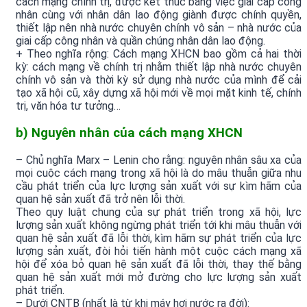
cách mạng chính trị, được kết thúc bằng việc giai cấp công
nhân cùng với nhân dân lao động giành được chính quyền,
thiết lập nên nhà nước chuyên chính vô sản – nhà nước của
giai cấp công nhân và quần chúng nhân dân lao động.
+ Theo nghĩa rộng: Cách mạng XHCN bao gồm cả hai thời
kỳ: cách mạng về chính trị nhằm thiết lập nhà nước chuyên
chính vô sản và thời kỳ sử dụng nhà nước của mình để cải
tạo xã hội cũ, xây dựng xã hội mới về mọi mặt kinh tế, chính
trị, văn hóa tư tưởng…
b) Nguyên nhân của cách mạng XHCN
– Chủ nghĩa Marx – Lenin cho rằng: nguyên nhân sâu xa của
mọi cuộc cách mạng trong xã hội là do mâu thuẫn giữa nhu
cầu phát triển của lực lượng sản xuất với sự kìm hãm của
quan hệ sản xuất đã trở nên lỗi thời.
Theo quy luật chung của sự phát triển trong xã hội, lực
lượng sản xuất không ngừng phát triển tới khi mâu thuẫn với
quan hệ sản xuất đã lỗi thời, kìm hãm sự phát triển của lực
lượng sản xuất, đòi hỏi tiến hành một cuộc cách mạng xã
hội để xóa bỏ quan hệ sản xuất đã lỗi thời, thay thế bằng
quan hệ sản xuất mới mở đường cho lực lượng sản xuất
phát triển.
– Dưới CNTB (nhất là từ khi máy hơi nước ra đời):