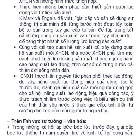
XHCN với những hình thức thích hợp.
Thực hiện những biện pháp cần thiết gắn người lao
động với tư liệu sản xuất.
K.Marx và Engels đã viết: “giai cấp vô sản sẽ dùng sự
thống trị của mình để từng bước một đoạt lấy toàn
bộ tư bản trong tay giai cấp tư sản, để tập trung tất
cả những công cụ sản xuất vào trong tay nhà nước…
để tăng thật nhanh số lượng lực lượng sản xuất”.
Cùng với cải tạo quan hệ sản xuất cũ, xây dựng quan
hệ sản xuất mới XHCN, nhà nước XHCN phải tìm mọi
cách phát triển lực lượng sản xuất, không ngừng nâng
cao năng suất lao động, trên cơ sở đó từng bước cải
thiện đời sống nhân dân.
CNXH thực hiện nguyên tắc phân phối theo lao động,
do vậy, năng suất lao động, hiệu quả công tác là
thước đo, đánh giá hiệu quả của mỗi người đóng góp
cho xã hội. năng suất lao động, hiệu quả công tác, ý
thức trách nhiệm trước công việc là biểu hiện cụ thể
của tinh thần yêu nước, ý thức giai cấp, tinh thần tự
cường dân tộc của mỗi người trong xã hội.
– Trên lĩnh vực tư tưởng – văn hóa:
+ Trong những xã hội áp bức bóc lột trước đây, giai cấp
bóc lột thống trị nắm quyền lực về kinh tế, họ cũng nắm