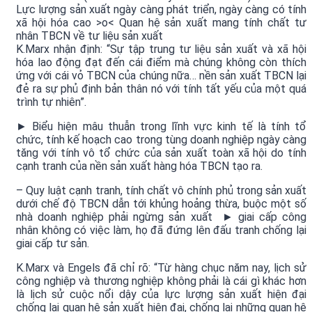
Lực lượng sản xuất ngày càng phát triển, ngày càng có tính
xã hội hóa cao >o< Quan hệ sản xuất mang tính chất tư
nhân TBCN về tư liệu sản xuất
K.Marx nhận định: “Sự tập trung tư liệu sản xuất và xã hội
hóa lao động đạt đến cái điểm mà chúng không còn thích
ứng với cái vỏ TBCN của chúng nữa… nền sản xuất TBCN lại
đẻ ra sự phủ định bản thân nó với tính tất yếu của một quá
trình tự nhiên”.
► Biểu hiện mâu thuẫn trong lĩnh vực kinh tế là tính tổ
chức, tính kế hoạch cao trong tùng doanh nghiệp ngày càng
tăng với tính vô tổ chức của sản xuất toàn xã hội do tính
cạnh tranh của nền sản xuất hàng hóa TBCN tạo ra.
– Quy luật cạnh tranh, tính chất vô chính phủ trong sản xuất
dưới chế độ TBCN dẫn tới khủng hoảng thừa, buộc một số
nhà doanh nghiệp phải ngừng sản xuất ► giai cấp công
nhân không có việc làm, họ đã đứng lên đấu tranh chống lại
giai cấp tư sản.
K.Marx và Engels đã chỉ rõ: “Từ hàng chục năm nay, lịch sử
công nghiệp và thương nghiệp không phải là cái gì khác hơn
là lịch sử cuộc nổi dậy của lực lượng sản xuất hiện đại
chống lại quan hệ sản xuất hiện đại, chống lại những quan hệ