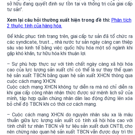
sở hữu đang quyết định sự tồn tại và thống trị của giai cấp
tư sản”.
Xem lại câu hỏi thường xuất hiện trong đề thi:
Phân tích
2 thuộc tính của hàng hóa.
Để khắc phục tình trạng trên, giai cấp tư sản đã tổ chức ra
các syndicate, trust…, nhà nước tư sản ngày càng can thiệp
sâu vào kinh tế bằng việc quốc hữu hóa một số ngành khi
gặp khó khăn, tư hữu hóa khi thuận lợi.
– Sự phù hợp thực sự với tính chất ngày càng xã hội hóa
cao của lực lượng sản xuất chỉ có thể là sự thay thế quan
hệ sản xuất TBCN bằng quan hệ sản xuất XHCN thông qua
cuộc cách mạng XHCN.
Cuộc cách mạng XHCN không tự diễn ra mà nó chỉ diễn ra
khi giai cấp công nhân nhận thức được sứ mệnh lịch sử của
mình, tập hợp quần chúng nhân dân lao động đứng lên xóa
bỏ chế độ TBCN khi có thời cơ cách mạng.
– Cuộc cách mạng XHCN do nguyên nhân sâu xa là mâu
thuẫn giữa lực lượng sản xuất có tính xã hội hóa cao với
tính chất tư nhân TBCN về tư liệu sản xuất duới CNTB, cho
nên chừng nào quan hệ sản xuất TBCN vẫn được duy trì thì