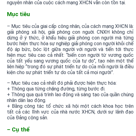
nguyên nhân của cuộc cách mạng XHCN vẫn còn tồn tại.
Mục tiêu
– Mục tiêu của giai cấp công nhân, của cách mạng XHCN là:
giải phóng xã hội, giải phóng con nguời. CNXH không chỉ
dừng ở ý thức, ở khẩu hiệu giải phóng con người mà từng
bước hiện thực hóa sự nghiệp giải phóng con người khỏi chế
độ áp bức, bóc lột giữa người với người và tiến tới thực
hiện mục tiêu cao cả nhất: “biến con người từ vương quốc
của tất yếu sang vương quốc của tự do”, tạo nên một thể
liên hiệp “trong đó sự phát triển tự do của mỗi người là điều
kiện cho sự phát triển tự do của tất cả mọi người”.
– Mục tiêu cao cả nhất đó phải được hiện thực hóa:
+ Thông qua từng chặng đường, từng bước đi.
+ Thông qua quá trình lao động và sáng tạo của quần chúng
nhân dân lao động.
+ Bằng công tác tổ chức xã hội một cách khoa học trên
tất cả các lĩnh vực của nhà nước XHCN, dưới sự lãnh đạo
của Đảng cộng sản.
– Cụ thể