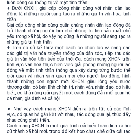
luôn công cụ thống trị về mặt tinh thần.
+ Dưới CNXH, giai cấp công nhân cùng với nhân dân lao
động là những người sáng tạo ra những giá trị văn hóa, tinh
thần.
Giai cấp công nhân cùng quần chúng nhân dân lao động đã
trở thành những người làm chủ những tư liệu sản xuất chủ
yếu trong xã hội, do vậy họ cũng là những người sáng tạo ra
những giá trị tinh thần.
+ Trên cơ sở kế thừa một cách có chọn lọc và nâng cao
các giá trị văn hóa truyền thống của dân tộc, tiếp thu các
giá trị văn hóa tiên tiến của thời đại, cách mạng XHCN trên
lĩnh vực văn hóa thực hiện việc giải phóng những người lao
động về mặt tinh thần thông qua xây dựng từng bước thế
giới quan và nhân sinh quan mới cho người lao động, hình
thành những con người mới XHCN, giàu lòng yêu nước
thương dân, có bản lĩnh chính trị, nhân văn, nhân đạo, có hiểu
biết, có khả năng giải quyết một cách đúng đắn mối quan hệ
cá nhân, gia đình và xã hội.
► Như vậy, cách mạng XHCN diễn ra trên tất cả các lĩnh
vực, có quan hệ gắn kết với nhau, tác động qua lại, thúc đẩy
nhau cùng phát triển.
Cách mạng XHCN là một quá trình cải biến toàn diện xã hội
cũ thành xã hội mới, trong đó kết hợp chặt chẽ giữa cải tạo