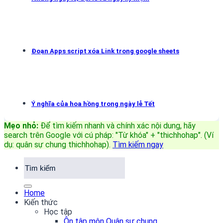
Đoạn Apps script xóa Link trong google sheets
Ý nghĩa của hoa hồng trong ngày lễ Tết
Mẹo nhỏ:
Để tìm kiếm nhanh và chính xác nội dung, hãy
search trên Google với cú pháp: "Từ khóa" + "thichhohap". (Ví
dụ: quân sự chung thichhohap)
.
Tìm kiếm ngay
Home
Kiến thức
Học tập
Ôn tập môn Quân sự chung