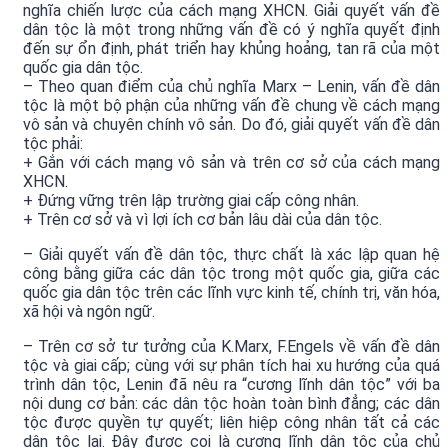
nghĩa chiến lược của cách mạng XHCN. Giải quyết vấn đề
dân tộc là một trong những vấn đề có ý nghĩa quyết định
đến sự ổn định, phát triển hay khủng hoảng, tan rã của một
quốc gia dân tộc.
– Theo quan điểm của chủ nghĩa Marx – Lenin, vấn đề dân
tộc là một bộ phận của những vấn đề chung về cách mạng
vô sản và chuyên chính vô sản. Do đó, giải quyết vấn đề dân
tộc phải:
+ Gắn với cách mạng vô sản và trên cơ sở của cách mạng
XHCN.
+ Đứng vững trên lập trường giai cấp công nhân.
+ Trên cơ sở và vì lợi ích cơ bản lâu dài của dân tộc.
– Giải quyết vấn đề dân tộc, thực chất là xác lập quan hệ
công bằng giữa các dân tộc trong một quốc gia, giữa các
quốc gia dân tộc trên các lĩnh vực kinh tế, chính trị, văn hóa,
xã hội và ngôn ngữ.
– Trên cơ sở tư tưởng của K.Marx, F.Engels về vấn đề dân
tộc và giai cấp; cùng với sự phân tích hai xu hướng của quá
trình dân tộc, Lenin đã nêu ra “cương lĩnh dân tộc” với ba
nội dung cơ bản: các dân tộc hoàn toàn bình đẳng; các dân
tộc được quyền tự quyết; liên hiệp công nhân tất cả các
dân tộc lại. Đây được coi là cương lĩnh dân tộc của chủ