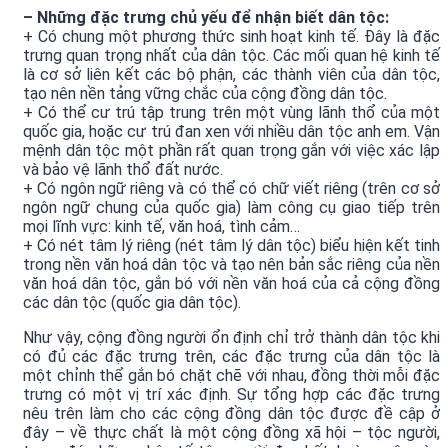
– Những đặc trưng chủ yếu để nhận biết dân tộc:
+ Có chung một phương thức sinh hoạt kinh tế. Đây là đặc
trưng quan trọng nhất của dân tộc. Các mối quan hệ kinh tế
là cơ sở liên kết các bộ phận, các thành viên của dân tộc,
tạo nên nền tảng vững chắc của cộng đồng dân tộc.
+ Có thể cư trú tập trung trên một vùng lãnh thổ của một
quốc gia, hoặc cư trú đan xen với nhiều dân tộc anh em. Vận
mệnh dân tộc một phần rất quan trọng gắn với việc xác lập
và bảo vệ lãnh thổ đất nước.
+ Có ngôn ngữ riêng và có thể có chữ viết riêng (trên cơ sở
ngôn ngữ chung của quốc gia) làm công cụ giao tiếp trên
mọi lĩnh vực: kinh tế, văn hoá, tình cảm…
+ Có nét tâm lý riêng (nét tâm lý dân tộc) biểu hiện kết tinh
trong nền văn hoá dân tộc và tạo nên bản sắc riêng của nền
văn hoá dân tộc, gắn bó với nền văn hoá của cả cộng đồng
các dân tộc (quốc gia dân tộc).
Như vậy, cộng đồng người ổn định chỉ trở thành dân tộc khi
có đủ các đặc trưng trên, các đặc trưng của dân tộc là
một chỉnh thể gắn bó chặt chẽ với nhau, đồng thời mỗi đặc
trưng có một vị trí xác định. Sự tổng hợp các đặc trưng
nêu trên làm cho các cộng đồng dân tộc được đề cập ở
đây – về thực chất là một cộng đồng xã hội – tộc người,