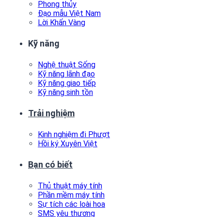
Phong thủy
Đạo mẫu Việt Nam
Lời Khấn Vàng
Kỹ năng
Nghệ thuật Sống
Kỹ năng lãnh đạo
Kỹ năng giao tiếp
Kỹ năng sinh tồn
Trải nghiệm
Kinh nghiệm đi Phượt
Hồi ký Xuyên Việt
Bạn có biết
Thủ thuật máy tính
Phần mềm máy tính
Sự tích các loài hoa
SMS yêu thương