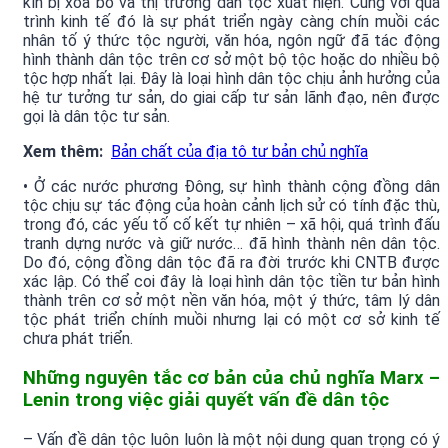
kín bị xóa bỏ và thị trường dân tộc xuất hiện. Cùng với quá
trình kinh tế đó là sự phát triển ngày càng chín muồi các
nhân tố ý thức tộc người, văn hóa, ngôn ngữ đã tác động
hình thành dân tộc trên cơ sở một bộ tộc hoặc do nhiều bộ
tộc hợp nhất lại. Đây là loại hình dân tộc chịu ảnh hưởng của
hệ tư tưởng tư sản, do giai cấp tư sản lãnh đạo, nên được
gọi là dân tộc tư sản.
Xem thêm:
Bản chất của địa tô tư bản chủ nghĩa
• Ở các nước phương Đông, sự hình thành cộng đồng dân
tộc chịu sự tác động của hoàn cảnh lịch sử có tính đặc thù,
trong đó, các yếu tố cố kết tự nhiên – xã hội, quá trình đấu
tranh dựng nước và giữ nước… đã hình thành nên dân tộc.
Do đó, cộng đồng dân tộc đã ra đời trước khi CNTB được
xác lập. Có thể coi đây là loại hình dân tộc tiền tư bản hình
thành trên cơ sở một nền văn hóa, một ý thức, tâm lý dân
tộc phát triển chính muồi nhưng lại có một cơ sở kinh tế
chưa phát triển.
Những nguyên tắc cơ bản của chủ nghĩa Marx –
Lenin trong việc giải quyết vấn đề dân tộc
– Vấn đề dân tộc luôn luôn là một nội dung quan trọng có ý