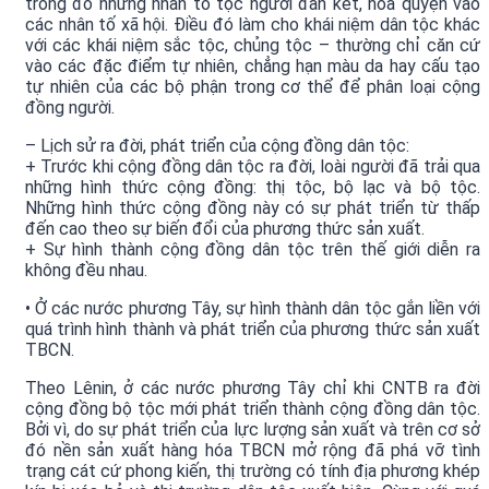
trong đó những nhân tố tộc người đan kết, hoà quyện vào
các nhân tố xã hội. Điều đó làm cho khái niệm dân tộc khác
với các khái niệm sắc tộc, chủng tộc – thường chỉ căn cứ
vào các đặc điểm tự nhiên, chẳng hạn màu da hay cấu tạo
tự nhiên của các bộ phận trong cơ thể để phân loại cộng
đồng người.
– Lịch sử ra đời, phát triển của cộng đồng dân tộc:
+ Trước khi cộng đồng dân tộc ra đời, loài người đã trải qua
những hình thức cộng đồng: thị tộc, bộ lạc và bộ tộc.
Những hình thức cộng đồng này có sự phát triển từ thấp
đến cao theo sự biến đổi của phương thức sản xuất.
+ Sự hình thành cộng đồng dân tộc trên thế giới diễn ra
không đều nhau.
• Ở các nước phương Tây, sự hình thành dân tộc gắn liền với
quá trình hình thành và phát triển của phương thức sản xuất
TBCN.
Theo Lênin, ở các nước phương Tây chỉ khi CNTB ra đời
cộng đồng bộ tộc mới phát triển thành cộng đồng dân tộc.
Bởi vì, do sự phát triển của lực lượng sản xuất và trên cơ sở
đó nền sản xuất hàng hóa TBCN mở rộng đã phá vỡ tình
trạng cát cứ phong kiến, thị trường có tính địa phương khép