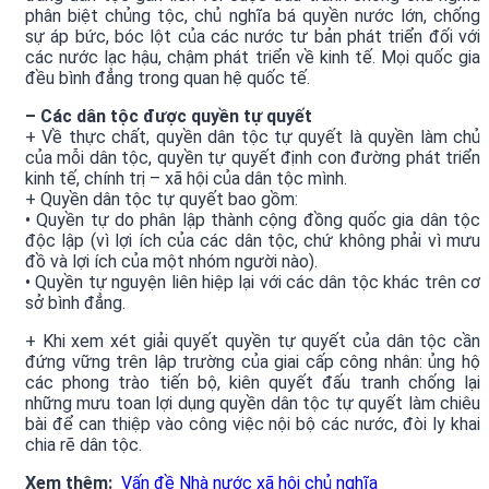
phân biệt chủng tộc, chủ nghĩa bá quyền nước lớn, chống
sự áp bức, bóc lột của các nước tư bản phát triển đối với
các nước lạc hậu, chậm phát triển về kinh tế. Mọi quốc gia
đều bình đẳng trong quan hệ quốc tế.
– Các dân tộc được quyền tự quyết
+ Về thực chất, quyền dân tộc tự quyết là quyền làm chủ
của mỗi dân tộc, quyền tự quyết định con đường phát triển
kinh tế, chính trị – xã hội của dân tộc mình.
+ Quyền dân tộc tự quyết bao gồm:
• Quyền tự do phân lập thành cộng đồng quốc gia dân tộc
độc lập (vì lợi ích của các dân tộc, chứ không phải vì mưu
đồ và lợi ích của một nhóm người nào).
• Quyền tự nguyện liên hiệp lại với các dân tộc khác trên cơ
sở bình đẳng.
+ Khi xem xét giải quyết quyền tự quyết của dân tộc cần
đứng vững trên lập trường của giai cấp công nhân: ủng hộ
các phong trào tiến bộ, kiên quyết đấu tranh chống lại
những mưu toan lợi dụng quyền dân tộc tự quyết làm chiêu
bài để can thiệp vào công việc nội bộ các nước, đòi ly khai
chia rẽ dân tộc.
Xem thêm:
Vấn đề Nhà nước xã hội chủ nghĩa