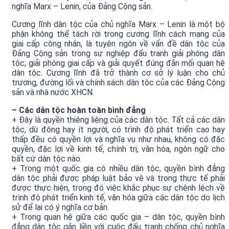
nghĩa Marx – Lenin, của Đảng Cộng sản.
Cương lĩnh dân tộc của chủ nghĩa Marx – Lenin là một bộ
phận không thể tách rời trong cương lĩnh cách mạng của
giai cấp công nhân, là tuyên ngôn về vấn đề dân tộc của
Đảng Cộng sản trong sự nghiệp đấu tranh giải phóng dân
tộc, giải phóng giai cấp và giải quyết đúng đắn mối quan hệ
dân tộc. Cương lĩnh đã trở thành cơ sở lý luận cho chủ
trương, đường lối và chính sách dân tộc của các Đảng Cộng
sản và nhà nước XHCN.
– Các dân tộc hoàn toàn bình đẳng
+ Đây là quyền thiêng liêng của các dân tộc. Tất cả các dân
tộc, dù đông hay ít người, có trình độ phát triển cao hay
thấp đều có quyền lợi và nghĩa vụ như nhau, không có đặc
quyền, đặc lợi về kinh tế, chính trị, văn hóa, ngôn ngữ cho
bất cứ dân tộc nào.
+ Trong một quốc gia có nhiều dân tộc, quyền bình đẳng
dân tộc phải được pháp luật bảo vệ và trong thực tế phải
được thực hiện, trong đó việc khắc phục sự chênh lệch về
trình độ phát triển kinh tế, văn hóa giữa các dân tộc do lịch
sử để lại có ý nghĩa cơ bản.
+ Trong quan hệ giữa các quốc gia – dân tộc, quyền bình
đẳng dân tộc gắn liền với cuộc đấu tranh chống chủ nghĩa