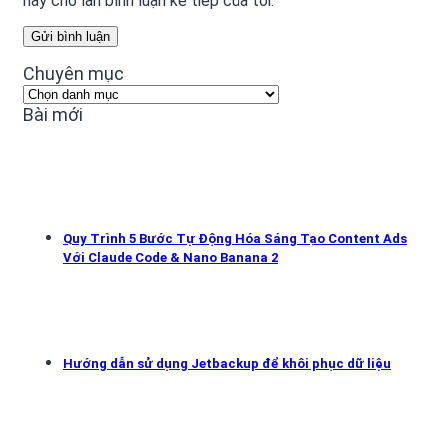
này cho lần bình luận kế tiếp của tôi.
Chuyên mục
Chuyên
mục
Bài mới
Quy Trình 5 Bước Tự Động Hóa Sáng Tạo Content Ads
Với Claude Code & Nano Banana 2
Hướng dẫn sử dụng Jetbackup để khôi phục dữ liệu