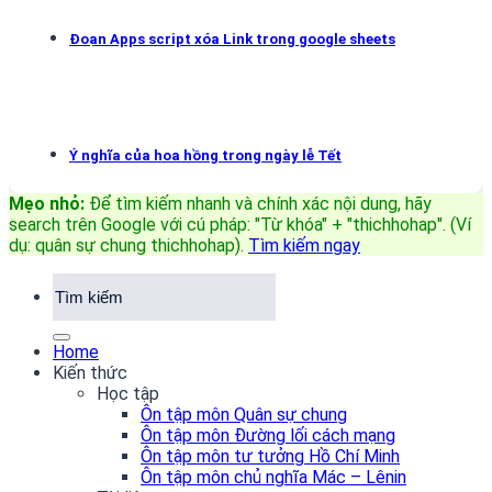
Đoạn Apps script xóa Link trong google sheets
Ý nghĩa của hoa hồng trong ngày lễ Tết
Mẹo nhỏ:
Để tìm kiếm nhanh và chính xác nội dung, hãy
search trên Google với cú pháp: "Từ khóa" + "thichhohap". (Ví
dụ: quân sự chung thichhohap)
.
Tìm kiếm ngay
Home
Kiến thức
Học tập
Ôn tập môn Quân sự chung
Ôn tập môn Đường lối cách mạng
Ôn tập môn tư tưởng Hồ Chí Minh
Ôn tập môn chủ nghĩa Mác – Lênin