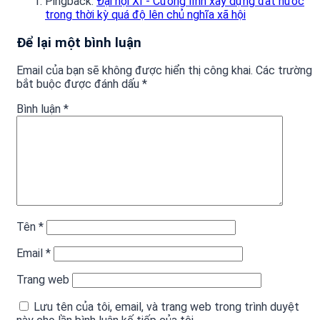
Pingback:
Đại hội XI - Cương lĩnh xây dựng đất nước
trong thời kỳ quá độ lên chủ nghĩa xã hội
Để lại một bình luận
Email của bạn sẽ không được hiển thị công khai.
Các trường
bắt buộc được đánh dấu
*
Bình luận
*
Tên
*
Email
*
Trang web
Lưu tên của tôi, email, và trang web trong trình duyệt