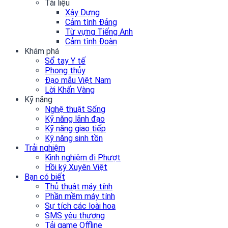
Tài liệu
Xây Dựng
Cảm tình Đảng
Từ vựng Tiếng Anh
Cảm tình Đoàn
Khám phá
Sổ tay Y tế
Phong thủy
Đạo mẫu Việt Nam
Lời Khấn Vàng
Kỹ năng
Nghệ thuật Sống
Kỹ năng lãnh đạo
Kỹ năng giao tiếp
Kỹ năng sinh tồn
Trải nghiệm
Kinh nghiệm đi Phượt
Hồi ký Xuyên Việt
Bạn có biết
Thủ thuật máy tính
Phần mềm máy tính
Sự tích các loài hoa
SMS yêu thương
Tải game Offline