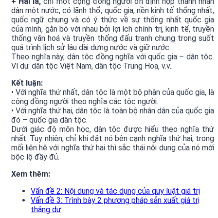
+ Hai là,
chỉ một cộng đồng người ổn định hợp thành nhân
dân một nước, có lãnh thổ, quốc gia, nền kinh tế thống nhất,
quốc ngữ chung và có ý thức về sự thống nhất quốc gia
của mình, gắn bó với nhau bởi lợi ích chính trị, kinh tế, truyền
thống văn hoá và truyền thống đấu tranh chung trong suốt
quá trình lịch sử lâu dài dựng nước và giữ nước.
Theo nghĩa này, dân tộc đồng nghĩa với quốc gia – dân tộc.
Ví dụ: dân tộc Việt Nam, dân tộc Trung Hoa, v.v..
Kết luận:
• Với nghĩa thứ nhất, dân tộc là một bộ phận của quốc gia, là
cộng đồng người theo nghĩa các tộc người.
• Với nghĩa thứ hai, dân tộc là toàn bộ nhân dân của quốc gia
đó – quốc gia dân tộc.
Dưới giác độ môn học, dân tộc được hiểu theo nghĩa thứ
nhất. Tuy nhiên, chỉ khi đặt nó bên cạnh nghĩa thứ hai, trong
mối liên hệ với nghĩa thứ hai thì sắc thái nội dung của nó mới
bộc lộ đầy đủ.
Xem thêm:
Vấn đề 2: Nội dung và tác dụng của quy luật giá trị
Vấn đề 3: Trình bày 2 phương pháp sản xuất giá trị
thặng dư