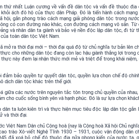
thứ nhất Luận cương về vấn đề dân tộc và vấn đề thuộc địa củ
 khỏi ách đô hộ của thực dân Pháp. Đó là tiến hành cách mạng
xã hội, gắn phong trào cách mạng giải phóng dân tộc trong nước
không có con đường nào khác, con đường cách mạng vô sản. Từ 
ảng và nhân dân ta giành và bảo vệ nền độc lập dân tộc, đi từ th
, của toàn dân tộc Việt Nam.
mở ra thời đại mới – thời đại quá độ từ chủ nghĩa tư bản lên ch
ện thực cho những dân tộc đang còn lạc hậu giành thắng lợi trong
thực này đem lại nhận thức mới mẻ và triệt để trong khái niệm, 
ội đảm bảo quyền tự quyết dân tộc, quyền lựa chọn chế độ chính
nô dịch dân tộc khác trên thế giới.
 hoá giữa các nước trên nguyên tắc tôn trọng chủ quyền của nhau,
đảm cho cuốc sống bình yên và hạnh phúc. Đó là sự lựa chọn khách
 ta luôn kiên trì và thực hiện mục tiêu độc lập dân tộc gắn liền
 và thời đại.
 Việt Nam Dân chủ Cộng hoà (nay là Cộng hoà Xã hội Chủ nghĩa
cao trào Xô-viết Nghệ Tĩnh 1930 – 1931, cuộc vận động dân ch
45 đã xoá bỏ chế độ thuộc địa nửa phong kiến của nước ta, g