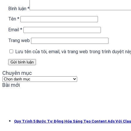
Bình luận
*
Tên
*
Email
*
Trang web
Lưu tên của tôi, email, và trang web trong trình duyệt này
Chuyên mục
Chuyên
mục
Bài mới
Quy Trình 5 Bước Tự Động Hóa Sáng Tạo Content Ads Với Cla