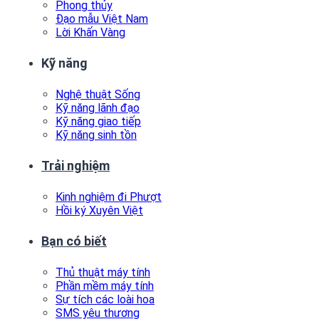
Phong thủy
Đạo mẫu Việt Nam
Lời Khấn Vàng
Kỹ năng
Nghệ thuật Sống
Kỹ năng lãnh đạo
Kỹ năng giao tiếp
Kỹ năng sinh tồn
Trải nghiệm
Kinh nghiệm đi Phượt
Hồi ký Xuyên Việt
Bạn có biết
Thủ thuật máy tính
Phần mềm máy tính
Sự tích các loài hoa
SMS yêu thương