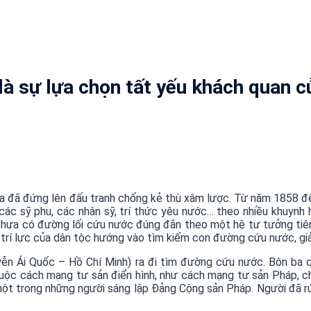
i là sự lựa chọn tất yếu khách quan 
ta đã đứng lên đấu tranh chống kẻ thù xâm lược. Từ năm 1858 đ
 các sỹ phu, các nhân sỹ, trí thức yêu nước… theo nhiều khuynh
 chưa có đường lối cứu nước đúng đắn theo một hệ tư tưởng tiên
trí lực của dân tộc hướng vào tìm kiếm con đường cứu nước, giả
n Ái Quốc – Hồ Chí Minh) ra đi tìm đường cứu nước. Bôn ba qua
cuộc cách mạng tư sản điển hình, như cách mạng tư sản Pháp, ch
ột trong những người sáng lập Đảng Cộng sản Pháp. Người đã rút