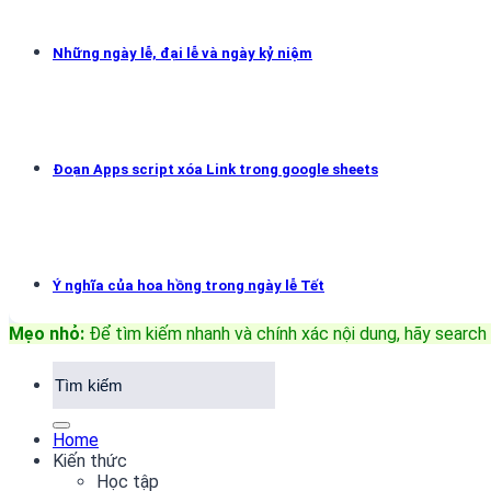
Những ngày lễ, đại lễ và ngày kỷ niệm
Đoạn Apps script xóa Link trong google sheets
Ý nghĩa của hoa hồng trong ngày lễ Tết
Mẹo nhỏ:
Để tìm kiếm nhanh và chính xác nội dung, hãy search 
Home
Kiến thức
Học tập