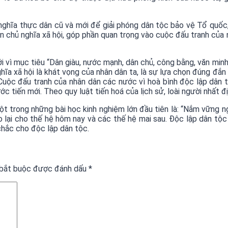
 nghĩa thực dân cũ và mới để giải phóng dân tộc bảo vệ Tổ quố
 chủ nghĩa xã hội, góp phần quan trọng vào cuộc đấu tranh của nh
mới vì mục tiêu “Dân giàu, nước mạnh, dân chủ, công bằng, văn mi
ghĩa xã hội là khát vọng của nhân dân ta, là sự lựa chọn đúng đ
 Cuộc đấu tranh của nhân dân các nước vì hoà bình độc lập dân tộ
tiến mới. Theo quy luật tiến hoá của lịch sử, loài người nhất địn
một trong những bài học kinh nghiệm lớn đầu tiên là: “Nắm vững 
 lại cho thế hệ hôm nay và các thế hệ mai sau. Độc lập dân tộc 
chắc cho độc lập dân tộc.
 bắt buộc được đánh dấu
*