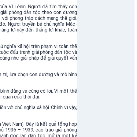
a V.I.Lênin, Người đã tìm thấy con
 giải phóng dân tộc theo con đường
 với phong trào cách mạng thế giới.
đó, Người truyền bá chủ nghĩa Mác-
ắng lợi này đến thắng lợi khác, toàn
ủ nghĩa xã hội trên phạm vi toàn thế
 cuộc đấu tranh giải phóng dân tộc và
cũng như giải pháp để giải quyết vấn
 trị, lựa chọn con đường và mô hình
 bình đẳng và cùng có lợi. Vì một thế
 quan của thời đại.
 với chủ nghĩa xã hội. Chính vì vậy,
 Việt Nam). Đây là kết quả tổng hợp
ủ 1936 – 1939, cao trào giải phóng
iành độc lập dân tộc, mở ra một kỷ