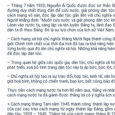
– Tháng 7 năm 1920, Nguyễn Ái Quốc được đọc sơ thảo lần 
đường duy nhất đúng đắn để cứu nước, giải phóng dân tộc
cách mạng vô sản, độc lập dân tộc gắn liền với chủ nghĩa 
Người khẳng định: “Muốn cứu nước và giải phóng dân tộc 
Lênin vào nước ta, sáng lập và rèn luyện Đảng ta, lãnh đạo Đ
dân ta đi theo Đảng. Đó là sự lựa chọn của lịch sử Việt Nam
– Cách mạng xã hội chủ nghĩa tháng Mười Nga thành công đã 
giới. Chính tính chất của thời đại mới đã tạo ra khả năng hi
từng bước quá độ lên chủ nghĩa xã hội. Những khả năng hiện 
đề độc lập dân tộc.
– Trong quan hệ giữa các quốc gia, dân tộc, chủ nghĩa xã h
phát triển, xoá bỏ tình trạng dân tộc này bị áp bức, bóc lột, 
– Chủ nghĩa xã hội tạo ra sự trao đổi, hợp tác, kinh tế, văn
giới hoà bình, không có chiến tranh, bạo lực, bất công, bảo 
Thực tiễn cách mạng nước ta hơn 80 năm qua, Đảng và nhân dân
cách mạng nước ta đã giành được thắng lợi có ý nghĩa lịch sử
+ Cách mạng tháng Tám năm 1945 thành công, thành lập nước
của các cao trào cách mạng từ ngày thành lập Đảng, gồm 
dân tộc 1939 – 1945. Thắng lợi của cách mạng tháng 8-19