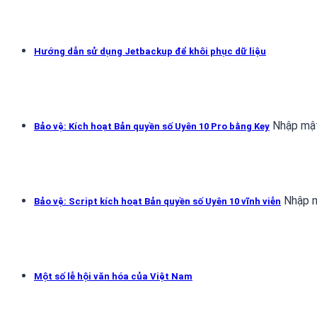
Hướng dẫn sử dụng Jetbackup để khôi phục dữ liệu
Nhập mật
Bảo vệ: Kích hoạt Bản quyền số Uyên 10 Pro bằng Key
Nhập m
Bảo vệ: Script kích hoạt Bản quyền số Uyên 10 vĩnh viễn
Một số lễ hội văn hóa của Việt Nam