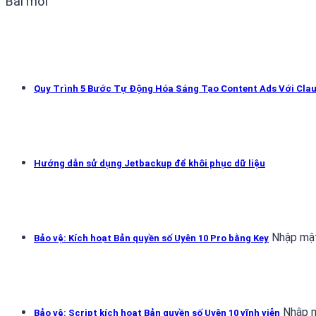
Bài mới
Quy Trình 5 Bước Tự Động Hóa Sáng Tạo Content Ads Với Cla
Hướng dẫn sử dụng Jetbackup để khôi phục dữ liệu
Nhập mật
Bảo vệ: Kích hoạt Bản quyền số Uyên 10 Pro bằng Key
Nhập m
Bảo vệ: Script kích hoạt Bản quyền số Uyên 10 vĩnh viễn