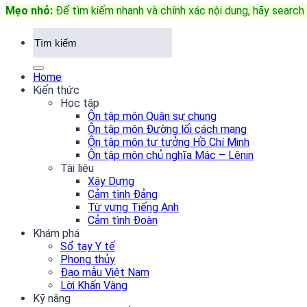
Mẹo nhỏ:
Để tìm kiếm nhanh và chính xác nội dung, hãy search 
Home
Kiến thức
Học tập
Ôn tập môn Quân sự chung
Ôn tập môn Đường lối cách mạng
Ôn tập môn tư tưởng Hồ Chí Minh
Ôn tập môn chủ nghĩa Mác – Lênin
Tài liệu
Xây Dựng
Cảm tình Đảng
Từ vựng Tiếng Anh
Cảm tình Đoàn
Khám phá
Sổ tay Y tế
Phong thủy
Đạo mẫu Việt Nam
Lời Khấn Vàng
Kỹ năng