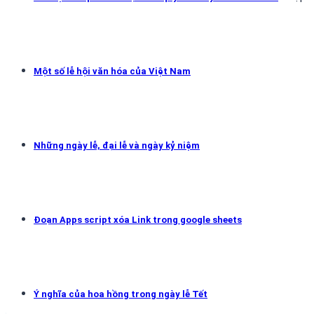
Một số lễ hội văn hóa của Việt Nam
Những ngày lễ, đại lễ và ngày kỷ niệm
Đoạn Apps script xóa Link trong google sheets
Ý nghĩa của hoa hồng trong ngày lễ Tết