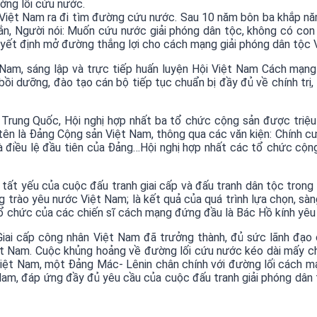
ng lối cứu nước.
c Việt Nam ra đi tìm đường cứu nước. Sau 10 năm bôn ba khắp n
, Người nói: Muốn cứu nước giải phóng dân tộc, không có co
yết định mở đường thắng lợi cho cách mạng giải phóng dân tộc 
am, sáng lập và trực tiếp huấn luyện Hội Việt Nam Cách mạng 
i dưỡng, đào tạo cán bộ tiếp tục chuẩn bị đầy đủ về chính trị,
rung Quốc, Hội nghị hợp nhất ba tổ chức cộng sản được triệu 
 tên là Đảng Cộng sản Việt Nam, thông qua các văn kiện: Chính cư
và điều lệ đầu tiên của Đảng…Hội nghị hợp nhất các tổ chức cộn
ất yếu của cuộc đấu tranh giai cấp và đấu tranh dân tộc trong 
trào yêu nước Việt Nam; là kết quả của quá trình lựa chọn, sàng
 tổ chức của các chiến sĩ cách mạng đứng đầu là Bác Hồ kính yêu
Giai cấp công nhân Việt Nam đã trưởng thành, đủ sức lãnh đạo
ệt Nam. Cuộc khủng hoảng về đường lối cứu nước kéo dài mấy ch
ệt Nam, một Đảng Mác- Lênin chân chính với đường lối cách mạn
am, đáp ứng đầy đủ yêu cầu của cuộc đấu tranh giải phóng dân 