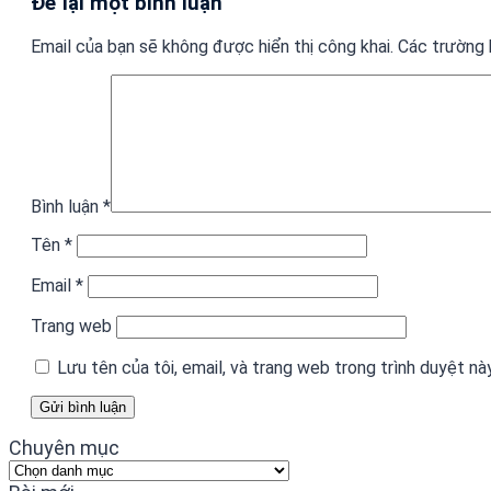
Để lại một bình luận
Email của bạn sẽ không được hiển thị công khai.
Các trường
Bình luận
*
Tên
*
Email
*
Trang web
Lưu tên của tôi, email, và trang web trong trình duyệt này
Chuyên mục
Chuyên
mục