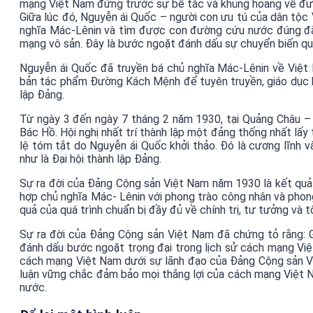
mạng Việt Nam đứng trước sự bế tắc và khủng hoảng về đườ
Giữa lúc đó, Nguyễn ái Quốc – người con ưu tú của dân tộ
nghĩa Mác-Lênin và tìm được con đường cứu nước đúng đắn
mạng vô sản. Đây là bước ngoặt đánh dấu sự chuyển biến qu
Nguyễn ái Quốc đã truyền bá chủ nghĩa Mác-Lênin về Việt N
bản tác phẩm Đường Kách Mệnh để tuyên truyền, giáo dục bồ
lập Đảng.
Từ ngày 3 đến ngày 7 tháng 2 năm 1930, tại Quảng Châu – T
Bác Hồ. Hội nghị nhất trí thành lập một đảng thống nhất lấy
lệ tóm tắt do Nguyễn ái Quốc khởi thảo. Đó là cương lĩnh 
như là Đại hội thành lập Đảng.
Sự ra đời của Đảng Cộng sản Việt Nam năm 1930 là kết quả t
hợp chủ nghĩa Mác- Lênin với phong trào công nhân và phong 
quả của quá trình chuẩn bị đầy đủ về chính trị, tư tưởng và
Sự ra đời của Đảng Cộng sản Việt Nam đã chứng tỏ rằng: 
đánh dấu bước ngoặt trọng đại trong lịch sử cách mạng Vi
cách mạng Việt Nam dưới sự lãnh đạo của Đảng Cộng sản Vi
luận vững chắc đảm bảo mọi thắng lợi của cách mạng Việt N
nước.