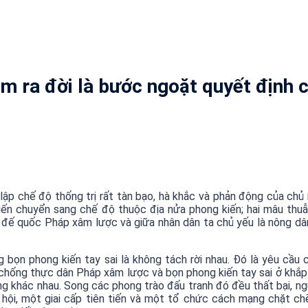
m ra đời là bước ngoặt quyết định 
p chế độ thống trị rất tàn bạo, hà khắc và phản động của chủ 
ến chuyển sang chế độ thuộc địa nửa phong kiến; hai mâu thuẫ
 đế quốc Pháp xâm lược và giữa nhân dân ta chủ yếu là nông dân 
ọn phong kiến tay sai là không tách rời nhau. Đó là yêu cầu 
 chống thực dân Pháp xâm lược và bọn phong kiến tay sai ở khắp 
g khác nhau. Song các phong trào đấu tranh đó đều thất bại, n
ội, một giai cấp tiên tiến và một tổ chức cách mạng chặt ch