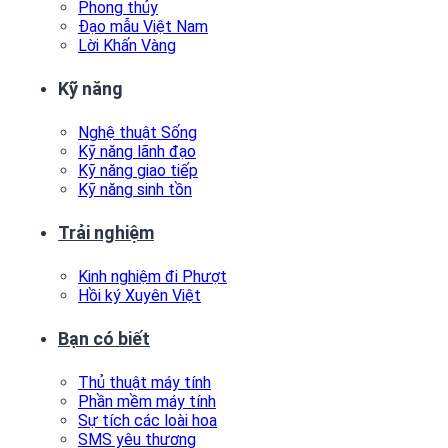
Phong thủy
Đạo mẫu Việt Nam
Lời Khấn Vàng
Kỹ năng
Nghệ thuật Sống
Kỹ năng lãnh đạo
Kỹ năng giao tiếp
Kỹ năng sinh tồn
Trải nghiệm
Kinh nghiệm đi Phượt
Hồi ký Xuyên Việt
Bạn có biết
Thủ thuật máy tính
Phần mềm máy tính
Sự tích các loài hoa
SMS yêu thương