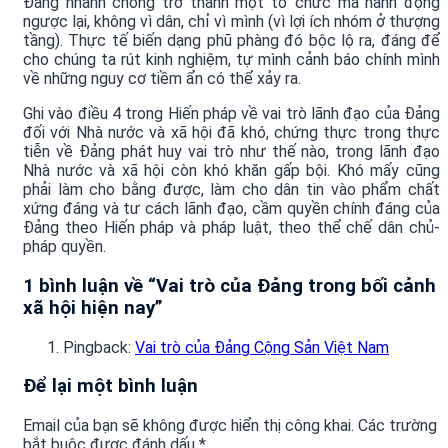
Đảng nhanh chóng trở thành một tổ chức mà hành động
ngược lại, không vì dân, chỉ vì mình (vì lợi ích nhóm ở thượng
tầng). Thực tế biến dạng phũ phàng đó bộc lộ ra, đáng để
cho chúng ta rút kinh nghiệm, tự mình cảnh báo chính mình
về những nguy cơ tiềm ẩn có thể xảy ra.
Ghi vào điều 4 trong Hiến pháp về vai trò lãnh đạo của Đảng
đối với Nhà nước và xã hội đã khó, chứng thực trong thực
tiễn về Đảng phát huy vai trò như thế nào, trong lãnh đạo
Nhà nước và xã hội còn khó khăn gấp bội. Khó mấy cũng
phải làm cho bằng được, làm cho dân tin vào phẩm chất
xứng đáng và tư cách lãnh đạo, cầm quyền chính đáng của
Đảng theo Hiến pháp và pháp luật, theo thể chế dân chủ-
pháp quyền.
1 bình luận về “
Vai trò của Đảng trong bối cảnh
xã hội hiện nay
”
Pingback:
Vai trò của Đảng Cộng Sản Việt Nam
Để lại một bình luận
Email của bạn sẽ không được hiển thị công khai.
Các trường
bắt buộc được đánh dấu
*