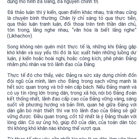
dụng mô hình đa Đảng, đa nguyên chính trị.
Đã thảo luận thì ý kiến, quan điểm khác nhau, trái nhau cũng
là chuyện bình thường. Chân lý chỉ sáng tỏ qua thực tiễn,
qua thảo luận tranh luận, đối thoại trên tinh thần dân chủ,
tôn trọng, lắng nghe nhau, “văn hóa là biết lắng nghe”
(Likhachov).
Song không nên quên một thực tế là, những khi Đảng gặp
khó khăn và suy yếu thì đó là lúc xuất hiện những luồng dư
luận, ý kiến hoặc hoài nghi, hoặc công kích, phê phán Đảng
nhằm phủ nhận vai trò lãnh đạo của Đảng.
Thực tế đó cho thấy, việc Đảng ra sức xây dựng chỉnh đốn
đội ngũ của mình, làm cho Đảng trong sạch vững mạnh là
hết sức quan trọng và trở nên cấp bách. Nếu Đảng mạnh và
có uy tín rộng lớn trong dân, trong xã hội, nội bộ Đảng đoàn
kết thống nhất, lãnh đạo cấp cao của Đảng vững vàng, sáng
suốt về phương hướng và bản lĩnh, quan hệ giữa Đảng với
dân gắn bó mật thiết thì vai trò lãnh đạo của Đảng sẽ giữ
vững được. Điều quan trọng, cốt tử nhất là ý Đảng thuận với
lòng dân. Có sự ủng hộ, giúp đỡ của dân, của toàn dân tộc
thì không khó khăn nào không thể vượt qua.