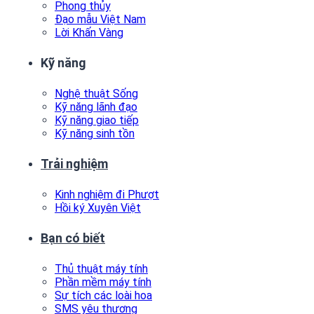
Phong thủy
Đạo mẫu Việt Nam
Lời Khấn Vàng
Kỹ năng
Nghệ thuật Sống
Kỹ năng lãnh đạo
Kỹ năng giao tiếp
Kỹ năng sinh tồn
Trải nghiệm
Kinh nghiệm đi Phượt
Hồi ký Xuyên Việt
Bạn có biết
Thủ thuật máy tính
Phần mềm máy tính
Sự tích các loài hoa
SMS yêu thương