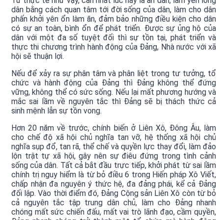
Từ thực tế như vậy, cần nhất lúc này là an dân, làm yên lòng
dân bằng cách quan tâm tới đời sống của dân, làm cho dân
phấn khởi yên ổn làm ăn, đảm bảo những điều kiện cho dân
có sự an toàn, bình ổn để phát triển. Được sự ủng hộ của
dân với một đa số tuyệt đối thì sự tồn tại, phát triển và
thực thi chương trình hành động của Đảng, Nhà nước với xã
hội sẽ thuận lợi.
Nếu để xảy ra sự phân tâm và phân liệt trong tư tưởng, tổ
chức và hành động của Đảng thì Đảng không thể đứng
vững, không thể có sức sống. Nếu lại mất phương hướng và
mắc sai lầm về nguyên tắc thì Đảng sẽ bị thách thức cả
sinh mệnh lẫn sự tồn vong.
Hơn 20 năm về trước, chính biến ở Liên Xô, Đông Âu, làm
cho chế độ xã hội chủ nghĩa tan vỡ, hệ thống xã hội chủ
nghĩa sụp đổ, tan rã, thể chế và quyền lực thay đổi, làm đảo
lộn trật tự xã hội, gây nên sự điêu đứng trong tình cảnh
sống của dân. Tất cả bắt đầu trực tiếp, khởi phát từ sai lầm
chính trị nguy hiểm là từ bỏ điều 6 trong Hiến pháp Xô Viết,
chấp nhận đa nguyên ý thức hệ, đa đảng phái, kể cả Đảng
đối lập. Vào thời điểm đó, Đảng Cộng sản Liên Xô còn từ bỏ
cả nguyên tắc tập trung dân chủ, làm cho Đảng nhanh
chóng mất sức chiến đấu, mất vai trò lãnh đạo, cầm quyền,