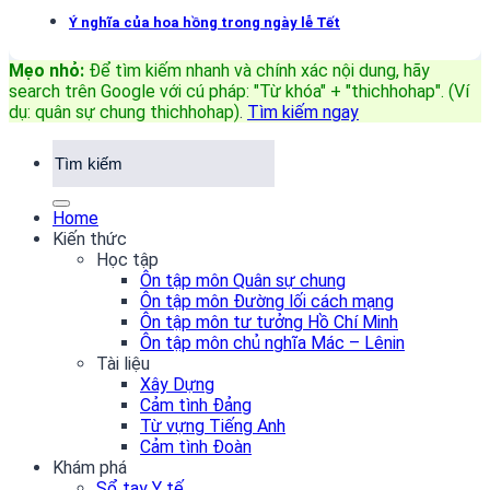
Ý nghĩa của hoa hồng trong ngày lễ Tết
Mẹo nhỏ:
Để tìm kiếm nhanh và chính xác nội dung, hãy
search trên Google với cú pháp: "Từ khóa" + "thichhohap". (Ví
dụ: quân sự chung thichhohap)
.
Tìm kiếm ngay
Home
Kiến thức
Học tập
Ôn tập môn Quân sự chung
Ôn tập môn Đường lối cách mạng
Ôn tập môn tư tưởng Hồ Chí Minh
Ôn tập môn chủ nghĩa Mác – Lênin
Tài liệu
Xây Dựng
Cảm tình Đảng
Từ vựng Tiếng Anh
Cảm tình Đoàn
Khám phá
Sổ tay Y tế