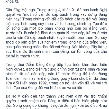
khóa XI.
Gần đây, Hội nghị Trung ương 4, khóa XI đã ban hành Nghị
quyết về “một số vấn đề cấp bách trong xây dựng Đảng
hiện nay.” Trong những vấn đề cấp bách đặt ra đối với Đảng
hiện nay, tình trạng suy thoái về tư tưởng, chính trị, đạo đức
lối sống của một bộ phận không nhỏ cán bộ đảng viên,
trước hết là cán bộ lãnh đạo quản lý các cấp, kể cả ở cấp
cao là vấn đề cấp bách nhất, xuyên suốt, bao trùm. Sự suy
thoái đó làm giảm sút nghiêm trọng lòng tin của đảng viên,
của quần chúng nhân dân đối với Đảng. Nếu không đẩy lùi sự
suy thoái đó thì sinh mệnh của Đảng, sự tồn vong của chế
độ sẽ bị thách thức.
Trong thời điểm Đảng đang tiếp tục triển khai thực hiện
Nghị quyết, đang diễn ra cuộc chỉnh đốn tự phê bình và phê
bình ở tất cả các cấp, các tổ chức Đảng thì toàn Đảng
toàn dân hiện nay lại đang đóng góp ý kiến cho bản dự thảo
sửa đổi Hiến pháp 1992, trong đó nổi lên vấn đề về vai trò
lãnh đạo của Đảng đối với Nhà nước và xã hội.
Đa số ý kiến đều tán thành việc hiến định vai trò, thẩm
quyền, trách nhiệm của Đảng ở điều 4 bản Hiến pháp sửa
đổi. Song cũng có không ít người đề nghị xóa bỏ điều 4, áp