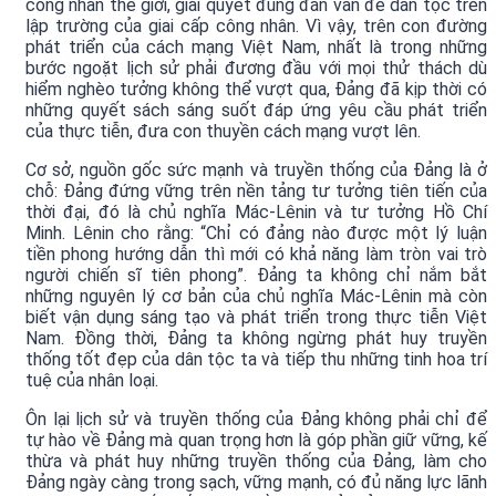
công nhân thế giới, giải quyết đúng đắn vấn đề dân tộc trên
lập trường của giai cấp công nhân. Vì vậy, trên con đường
phát triển của cách mạng Việt Nam, nhất là trong những
bước ngoặt lịch sử phải đương đầu với mọi thử thách dù
hiểm nghèo tưởng không thể vượt qua, Đảng đã kịp thời có
những quyết sách sáng suốt đáp ứng yêu cầu phát triển
của thực tiễn, đưa con thuyền cách mạng vượt lên.
Cơ sở, nguồn gốc sức mạnh và truyền thống của Đảng là ở
chỗ: Đảng đứng vững trên nền tảng tư tưởng tiên tiến của
thời đại, đó là chủ nghĩa Mác-Lênin và tư tưởng Hồ Chí
Minh. Lênin cho rằng: “Chỉ có đảng nào được một lý luận
tiền phong hướng dẫn thì mới có khả năng làm tròn vai trò
người chiến sĩ tiên phong”. Đảng ta không chỉ nắm bắt
những nguyên lý cơ bản của chủ nghĩa Mác-Lênin mà còn
biết vận dụng sáng tạo và phát triển trong thực tiễn Việt
Nam. Đồng thời, Đảng ta không ngừng phát huy truyền
thống tốt đẹp của dân tộc ta và tiếp thu những tinh hoa trí
tuệ của nhân loại.
Ôn lại lịch sử và truyền thống của Đảng không phải chỉ để
tự hào về Đảng mà quan trọng hơn là góp phần giữ vững, kế
thừa và phát huy những truyền thống của Đảng, làm cho
Đảng ngày càng trong sạch, vững mạnh, có đủ năng lực lãnh