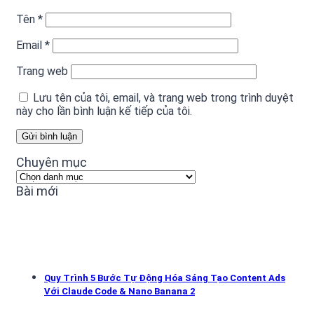
Tên
*
Email
*
Trang web
Lưu tên của tôi, email, và trang web trong trình duyệt
này cho lần bình luận kế tiếp của tôi.
Chuyên mục
Chuyên
mục
Bài mới
Quy Trình 5 Bước Tự Động Hóa Sáng Tạo Content Ads
Với Claude Code & Nano Banana 2