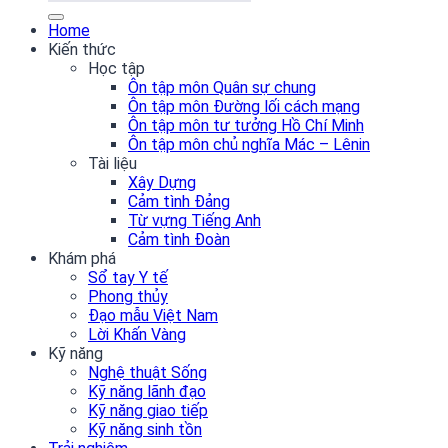
Home
Kiến thức
Học tập
Ôn tập môn Quân sự chung
Ôn tập môn Đường lối cách mạng
Ôn tập môn tư tưởng Hồ Chí Minh
Ôn tập môn chủ nghĩa Mác – Lênin
Tài liệu
Xây Dựng
Cảm tình Đảng
Từ vựng Tiếng Anh
Cảm tình Đoàn
Khám phá
Sổ tay Y tế
Phong thủy
Đạo mẫu Việt Nam
Lời Khấn Vàng
Kỹ năng
Nghệ thuật Sống
Kỹ năng lãnh đạo
Kỹ năng giao tiếp
Kỹ năng sinh tồn