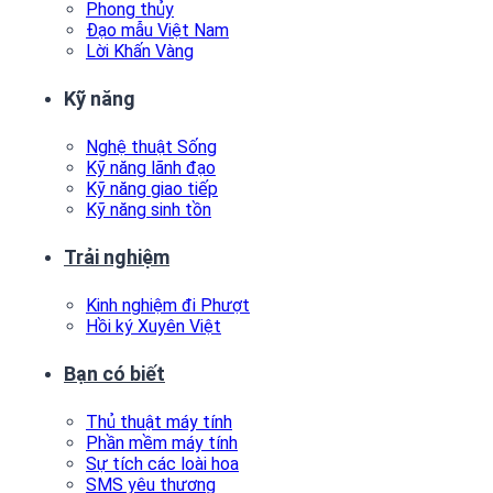
Phong thủy
Đạo mẫu Việt Nam
Lời Khấn Vàng
Kỹ năng
Nghệ thuật Sống
Kỹ năng lãnh đạo
Kỹ năng giao tiếp
Kỹ năng sinh tồn
Trải nghiệm
Kinh nghiệm đi Phượt
Hồi ký Xuyên Việt
Bạn có biết
Thủ thuật máy tính
Phần mềm máy tính
Sự tích các loài hoa
SMS yêu thương