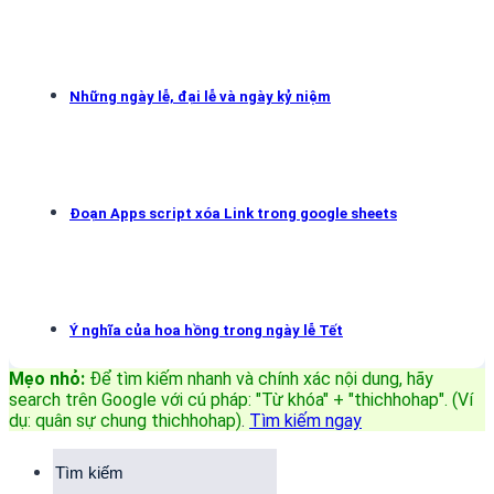
Những ngày lễ, đại lễ và ngày kỷ niệm
Đoạn Apps script xóa Link trong google sheets
Ý nghĩa của hoa hồng trong ngày lễ Tết
Mẹo nhỏ:
Để tìm kiếm nhanh và chính xác nội dung, hãy
search trên Google với cú pháp: "Từ khóa" + "thichhohap". (Ví
dụ: quân sự chung thichhohap)
.
Tìm kiếm ngay