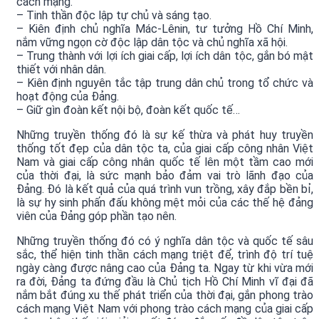
cách mạng.
– Tinh thần độc lập tự chủ và sáng tạo.
– Kiên định chủ nghĩa Mác-Lênin, tư tưởng Hồ Chí Minh,
nắm vững ngọn cờ độc lập dân tộc và chủ nghĩa xã hội.
– Trung thành với lợi ích giai cấp, lợi ích dân tộc, gắn bó mật
thiết với nhân dân.
– Kiên định nguyên tắc tập trung dân chủ trong tổ chức và
hoạt động của Đảng.
– Giữ gìn đoàn kết nội bộ, đoàn kết quốc tế…
Những truyền thống đó là sự kế thừa và phát huy truyền
thống tốt đẹp của dân tộc ta, của giai cấp công nhân Việt
Nam và giai cấp công nhân quốc tế lên một tầm cao mới
của thời đại, là sức mạnh bảo đảm vai trò lãnh đạo của
Đảng. Đó là kết quả của quá trình vun trồng, xây đắp bền bỉ,
là sự hy sinh phấn đấu không mệt mỏi của các thế hệ đảng
viên của Đảng góp phần tạo nên.
Những truyền thống đó có ý nghĩa dân tộc và quốc tế sâu
sắc, thể hiện tinh thần cách mạng triệt để, trình độ trí tuệ
ngày càng được nâng cao của Đảng ta. Ngay từ khi vừa mới
ra đời, Đảng ta đứng đầu là Chủ tịch Hồ Chí Minh vĩ đại đã
nắm bắt đúng xu thế phát triển của thời đại, gắn phong trào
cách mạng Việt Nam với phong trào cách mạng của giai cấp