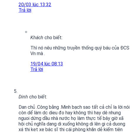
20/03 lúc 13:32
Trả lời
Khách
cho biết:
Thì nó nêu những truyền thống quý báu của ĐCS
Vn mà .
19/04 lúc 08:13
Trả lời
Dinh
cho biết:
Dan chủ .Công bằng .Minh bạch sao tất cả chỉ la lời nói
còn dể làm dc dieu đo hay không thì hay dê nhung
nguoi dứng dầu nhà nước họ làm thực tế bây giờ xã
hội chủ nghĩa dang di xuống không di lên gi cả duong
xá thi ket xe bác sĩ thi cái phòng khăn dẻ kiếm tiên