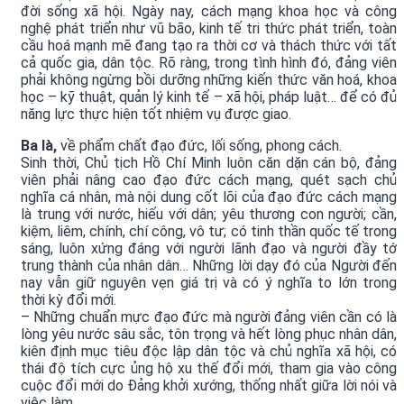
đời sống xã hội. Ngày nay, cách mạng khoa học và công
nghệ phát triển như vũ bão, kinh tế tri thức phát triển, toàn
cầu hoá mạnh mẽ đang tạo ra thời cơ và thách thức với tất
cả quốc gia, dân tộc. Rõ ràng, trong tình hình đó, đảng viên
phải không ngừng bồi dưỡng những kiến thức văn hoá, khoa
học – kỹ thuật, quản lý kinh tế – xã hội, pháp luật… để có đủ
năng lực thực hiện tốt nhiệm vụ được giao.
Ba là,
về phẩm chất đạo đức, lối sống, phong cách.
Sinh thời, Chủ tịch Hồ Chí Minh luôn căn dặn cán bộ, đảng
viên phải nâng cao đạo đức cách mạng, quét sạch chủ
nghĩa cá nhân, mà nội dung cốt lõi của đạo đức cách mạng
là trung với nước, hiếu với dân; yêu thương con người; cần,
kiệm, liêm, chính, chí công, vô tư; có tinh thần quốc tế trong
sáng, luôn xứng đáng với người lãnh đạo và người đầy tớ
trung thành của nhân dân… Những lời dạy đó của Người đến
nay vẫn giữ nguyên vẹn giá trị và có ý nghĩa to lớn trong
thời kỳ đổi mới.
– Những chuẩn mực đạo đức mà người đảng viên cần có là
lòng yêu nước sâu sắc, tôn trọng và hết lòng phục nhân dân,
kiên định mục tiêu độc lập dân tộc và chủ nghĩa xã hội, có
thái độ tích cực ủng hộ xu thế đổi mới, tham gia vào công
cuộc đổi mới do Đảng khởi xướng, thống nhất giữa lời nói và
việc làm.