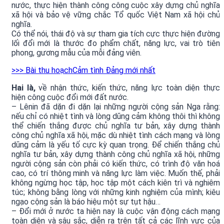
nước, thực hiện thành công công cuộc xây dựng chủ nghĩa
xã hội và bảo vệ vững chắc Tổ quốc Việt Nam xã hội chủ
nghĩa.
Có thể nói, thái độ và sự tham gia tích cực thực hiện đường
lối đổi mới là thước đo phẩm chất, năng lực, vai trò tiên
phong, gương mẫu của mỗi đảng viên.
>>> Bài thu hoạchCảm tình Đảng mới nhất
Hai là,
về nhận thức, kiến thức, năng lực toàn diện thực
hiện công cuộc đổi mới đất nước.
– Lênin đã dặn đi dặn lại những người cộng sản Nga rằng:
nếu chỉ có nhiệt tình và lòng dũng cảm không thôi thì không
thể chiến thắng được chủ nghĩa tư bản, xây dựng thành
công chủ nghĩa xã hội, mặc dù nhiệt tình cách mạng và lòng
dũng cảm là yếu tố cực kỳ quan trọng. Để chiến thắng chủ
nghĩa tư bản, xây dựng thành công chủ nghĩa xã hội, những
người cộng sản còn phải có kiến thức, có trình độ văn hoá
cao, có trí thông minh và năng lực làm việc. Muốn thế, phải
không ngừng học tập, học tập một cách kiên trì và nghiêm
túc; không bằng lòng với những kinh nghiệm của mình; kiêu
ngạo cộng sản là báo hiệu một sự tụt hậu…
– Đổi mới ở nước ta hiện nay là cuộc vận động cách mạng
toàn diện và sâu sắc, diễn ra trên tất cả các lĩnh vực của