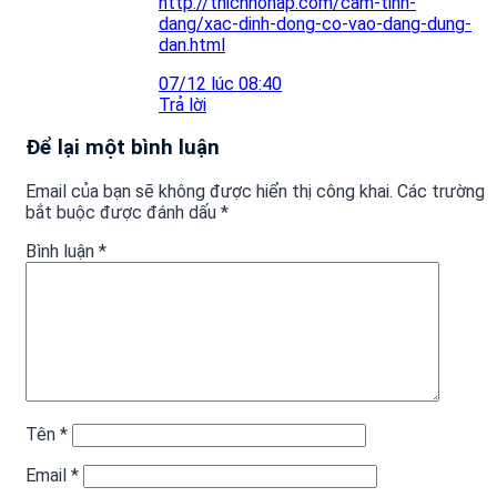
http://thichhohap.com/cam-tinh-
dang/xac-dinh-dong-co-vao-dang-dung-
dan.html
07/12 lúc 08:40
Trả lời
Để lại một bình luận
Email của bạn sẽ không được hiển thị công khai.
Các trường
bắt buộc được đánh dấu
*
Bình luận
*
Tên
*
Email
*