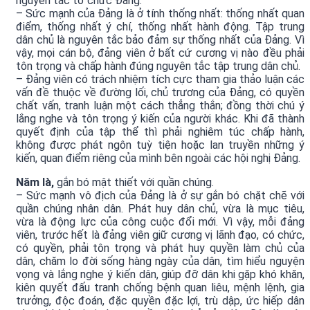
nguyên tắc tổ chức Đảng.
– Sức mạnh của Đảng là ở tính thống nhất: thống nhất quan
điểm, thống nhất ý chí, thống nhất hành động. Tập trung
dân chủ là nguyên tắc bảo đảm sự thống nhất của Đảng. Vì
vậy, mọi cán bộ, đảng viên ở bất cứ cương vị nào đều phải
tôn trọng và chấp hành đúng nguyên tắc tập trung dân chủ.
– Đảng viên có trách nhiệm tích cực tham gia thảo luận các
vấn đề thuộc về đường lối, chủ trương của Đảng, có quyền
chất vấn, tranh luận một cách thẳng thắn; đồng thời chú ý
lắng nghe và tôn trọng ý kiến của người khác. Khi đã thành
quyết định của tập thể thì phải nghiêm túc chấp hành,
không được phát ngôn tuỳ tiện hoặc lan truyền những ý
kiến, quan điểm riêng của mình bên ngoài các hội nghị Đảng.
Năm là,
gắn bó mật thiết với quần chúng.
– Sức mạnh vô địch của Đảng là ở sự gắn bó chặt chẽ với
quần chúng nhân dân. Phát huy dân chủ, vừa là mục tiêu,
vừa là động lực của công cuộc đổi mới. Vì vậy, mỗi đảng
viên, trước hết là đảng viên giữ cương vị lãnh đạo, có chức,
có quyền, phải tôn trọng và phát huy quyền làm chủ của
dân, chăm lo đời sống hàng ngày của dân, tìm hiểu nguyện
vọng và lắng nghe ý kiến dân, giúp đỡ dân khi gặp khó khăn,
kiên quyết đấu tranh chống bệnh quan liêu, mệnh lệnh, gia
trưởng, độc đoán, đặc quyền đặc lợi, trù dập, ức hiếp dân