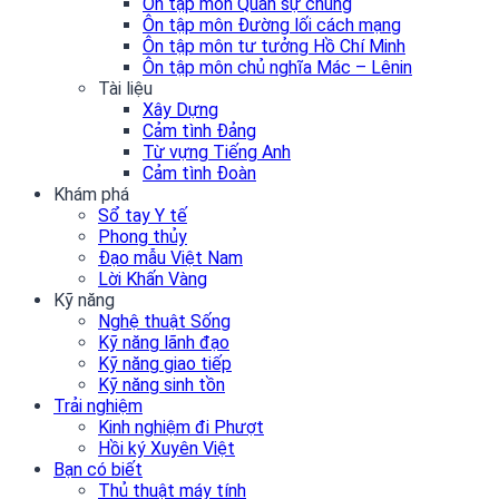
Ôn tập môn Quân sự chung
Ôn tập môn Đường lối cách mạng
Ôn tập môn tư tưởng Hồ Chí Minh
Ôn tập môn chủ nghĩa Mác – Lênin
Tài liệu
Xây Dựng
Cảm tình Đảng
Từ vựng Tiếng Anh
Cảm tình Đoàn
Khám phá
Sổ tay Y tế
Phong thủy
Đạo mẫu Việt Nam
Lời Khấn Vàng
Kỹ năng
Nghệ thuật Sống
Kỹ năng lãnh đạo
Kỹ năng giao tiếp
Kỹ năng sinh tồn
Trải nghiệm
Kinh nghiệm đi Phượt
Hồi ký Xuyên Việt
Bạn có biết
Thủ thuật máy tính