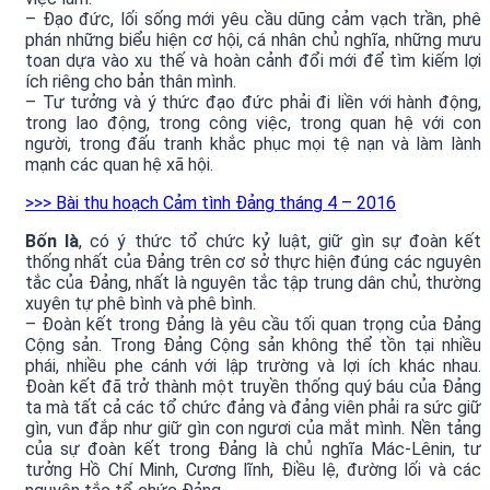
– Đạo đức, lối sống mới yêu cầu dũng cảm vạch trần, phê
phán những biểu hiện cơ hội, cá nhân chủ nghĩa, những mưu
toan dựa vào xu thế và hoàn cảnh đổi mới để tìm kiếm lợi
ích riêng cho bản thân mình.
– Tư tưởng và ý thức đạo đức phải đi liền với hành động,
trong lao động, trong công việc, trong quan hệ với con
người, trong đấu tranh khắc phục mọi tệ nạn và làm lành
mạnh các quan hệ xã hội.
>>> Bài thu hoạch Cảm tình Đảng tháng 4 – 2016
Bốn là
, có ý thức tổ chức kỷ luật, giữ gìn sự đoàn kết
thống nhất của Đảng trên cơ sở thực hiện đúng các nguyên
tắc của Đảng, nhất là nguyên tắc tập trung dân chủ, thường
xuyên tự phê bình và phê bình.
– Đoàn kết trong Đảng là yêu cầu tối quan trọng của Đảng
Cộng sản. Trong Đảng Cộng sản không thể tồn tại nhiều
phái, nhiều phe cánh với lập trường và lợi ích khác nhau.
Đoàn kết đã trở thành một truyền thống quý báu của Đảng
ta mà tất cả các tổ chức đảng và đảng viên phải ra sức giữ
gìn, vun đắp như giữ gìn con ngươi của mắt mình. Nền tảng
của sự đoàn kết trong Đảng là chủ nghĩa Mác-Lênin, tư
tưởng Hồ Chí Minh, Cương lĩnh, Điều lệ, đường lối và các