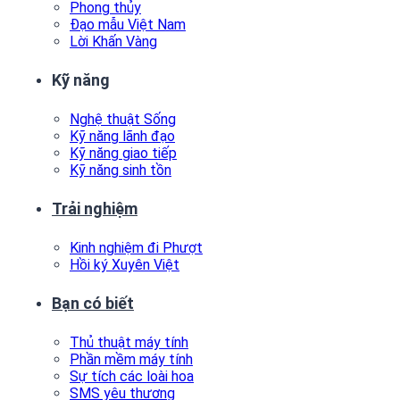
Phong thủy
Đạo mẫu Việt Nam
Lời Khấn Vàng
Kỹ năng
Nghệ thuật Sống
Kỹ năng lãnh đạo
Kỹ năng giao tiếp
Kỹ năng sinh tồn
Trải nghiệm
Kinh nghiệm đi Phượt
Hồi ký Xuyên Việt
Bạn có biết
Thủ thuật máy tính
Phần mềm máy tính
Sự tích các loài hoa
SMS yêu thương