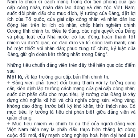
Nam là chiến sĩ cách mạng trong đội tiên phong của giai
cấp công nhân, nhân dân lao động và dân tộc Việt Nam,
suốt đời phấn đấu cho mục đích, lý tưởng của Đảng, đặt lợi
ích của Tổ quốc, của giai cấp công nhân và nhân dân lao
động lên trên lợi ích cá nhân; chấp hành nghiêm chỉnh
Cương lĩnh chính trị, Điều lệ Đảng, các nghị quyết của Đảng
và pháp luật của Nhà nước; có lao động, hoàn thành tốt
nhiệm vụ được giao; có đạo đức và lối sống lành mạnh; gắn
bó mật thiết với nhân dân; phục tùng tổ chức, kỷ luật của
Đảng, giữ gìn đoàn kết thống nhất trong Đảng”.
Những tiêu chuẩn đảng viên trên đây thể hiện qua các điểm
sau:
Một là,
về lập trường giai cấp, bản lĩnh chính trị.
+ Đảng viên phải tuyệt đối trung thành với lý tưởng cộng
sản, kiên định lập trường cách mạng của giai cấp công nhân,
suốt đời phấn đấu cho mục tiêu, lý tưởng của Đảng là xây
dựng chủ nghĩa xã hội và chủ nghĩa cộng sản; vững vàng,
không dao động trước bất kỳ khó khăn, thử thách nào. Có
mục tiêu, lý tưởng là tiêu chí phân biệt giữa đảng viên và
quần chúng.
+ Mục tiêu, nhiệm vụ chính trị cụ thể của người đảng viên
Việt Nam hiện nay là phấn đấu thực hiện thắng lợi công
cuộc đổi mới, đẩy mạnh công nghiệp hoá, hiện đại hoá đất