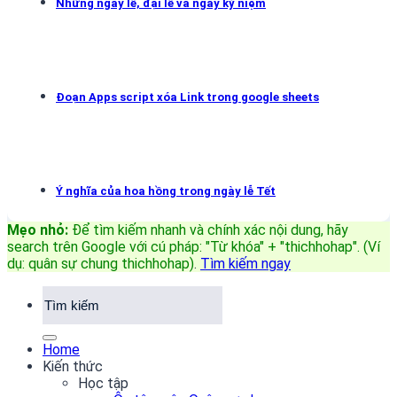
Những ngày lễ, đại lễ và ngày kỷ niệm
Đoạn Apps script xóa Link trong google sheets
Ý nghĩa của hoa hồng trong ngày lễ Tết
Mẹo nhỏ:
Để tìm kiếm nhanh và chính xác nội dung, hãy
search trên Google với cú pháp: "Từ khóa" + "thichhohap". (Ví
dụ: quân sự chung thichhohap)
.
Tìm kiếm ngay
Home
Kiến thức
Học tập