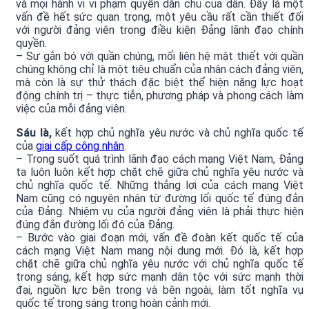
và mọi hành vi vi phạm quyền dân chủ của dân. Đây là một
vấn đề hết sức quan trọng, một yêu cầu rất cần thiết đối
với người đảng viên trong điều kiện Đảng lãnh đạo chính
quyền.
– Sự gắn bó với quần chúng, mối liên hệ mật thiết với quần
chúng không chỉ là một tiêu chuẩn của nhân cách đảng viên,
mà còn là sự thử thách đặc biệt thể hiện năng lực hoạt
động chính trị – thực tiễn, phương pháp và phong cách làm
việc của mỗi đảng viên.
Sáu là,
kết hợp chủ nghĩa yêu nước và chủ nghĩa quốc tế
của
giai cấp công nhân
.
– Trong suốt quá trình lãnh đạo cách mạng Việt Nam, Đảng
ta luôn luôn kết hợp chặt chẽ giữa chủ nghĩa yêu nước và
chủ nghĩa quốc tế. Những thắng lợi của cách mạng Việt
Nam cũng có nguyên nhân từ đường lối quốc tế đúng đắn
của Đảng. Nhiệm vụ của người đảng viên là phải thực hiện
đúng đắn đường lối đó của Đảng.
– Bước vào giai đoạn mới, vấn đề đoàn kết quốc tế của
cách mạng Việt Nam mang nội dung mới. Đó là, kết hợp
chặt chẽ giữa chủ nghĩa yêu nước với chủ nghĩa quốc tế
trong sáng, kết hợp sức mạnh dân tộc với sức mạnh thời
đại, nguồn lực bên trong và bên ngoài, làm tốt nghĩa vụ
quốc tế trong sáng trong hoàn cảnh mới.