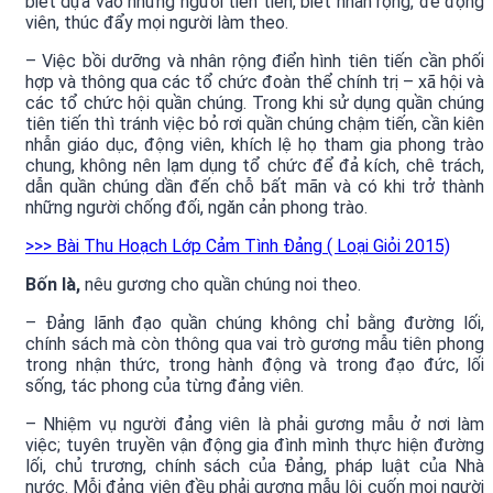
biết dựa vào những người tiên tiến, biết nhân rộng, để động
viên, thúc đẩy mọi người làm theo.
– Việc bồi dưỡng và nhân rộng điển hình tiên tiến cần phối
hợp và thông qua các tổ chức đoàn thể chính trị – xã hội và
các tổ chức hội quần chúng. Trong khi sử dụng quần chúng
tiên tiến thì tránh việc bỏ rơi quần chúng chậm tiến, cần kiên
nhẫn giáo dục, động viên, khích lệ họ tham gia phong trào
chung, không nên lạm dụng tổ chức để đả kích, chê trách,
dẫn quần chúng dần đến chỗ bất mãn và có khi trở thành
những người chống đối, ngăn cản phong trào.
>>> Bài Thu Hoạch Lớp Cảm Tình Đảng ( Loại Giỏi 2015)
Bốn là,
nêu gương cho quần chúng noi theo.
– Đảng lãnh đạo quần chúng không chỉ bằng đường lối,
chính sách mà còn thông qua vai trò gương mẫu tiên phong
trong nhận thức, trong hành động và trong đạo đức, lối
sống, tác phong của từng đảng viên.
– Nhiệm vụ người đảng viên là phải gương mẫu ở nơi làm
việc; tuyên truyền vận động gia đình mình thực hiện đường
lối, chủ trương, chính sách của Đảng, pháp luật của Nhà
nước. Mỗi đảng viên đều phải gương mẫu lôi cuốn mọi người