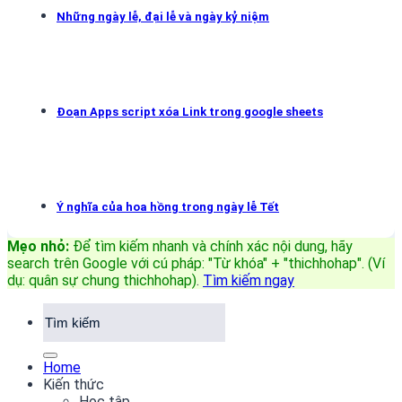
Những ngày lễ, đại lễ và ngày kỷ niệm
Đoạn Apps script xóa Link trong google sheets
Ý nghĩa của hoa hồng trong ngày lễ Tết
Mẹo nhỏ:
Để tìm kiếm nhanh và chính xác nội dung, hãy
search trên Google với cú pháp: "Từ khóa" + "thichhohap". (Ví
dụ: quân sự chung thichhohap)
.
Tìm kiếm ngay
Home
Kiến thức
Học tập