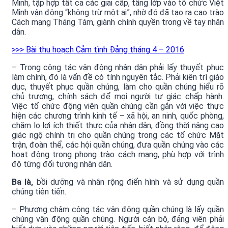
Minh, tập hợp tất cả các giai cấp, tầng lớp vào tổ chức Việt
Minh vận động “không trừ một ai”, nhờ đó đã tạo ra cao trào
Cách mạng Tháng Tám, giành chính quyền trong về tay nhân
dân.
>>> Bài thu hoạch Cảm tình Đảng tháng 4 – 2016
– Trong công tác vận động nhân dân phải lấy thuyết phục
làm chính, đó là vấn đề có tính nguyên tắc. Phải kiên trì giáo
dục, thuyết phục quần chúng, làm cho quần chúng hiểu rõ
chủ trương, chính sách để mọi người tự giác chấp hành.
Việc tổ chức động viên quần chúng cần gắn với việc thực
hiện các chương trình kinh tế – xã hội, an ninh, quốc phòng,
chăm lo lợi ích thiết thực của nhân dân, đồng thời nâng cao
giác ngộ chính trị cho quần chúng trong các tổ chức Mặt
trận, đoàn thể, các hội quần chúng, đưa quần chúng vào các
hoạt động trong phong trào cách mạng, phù hợp với trình
độ từng đối tượng nhân dân.
Ba là,
bồi dưỡng và nhân rộng điển hình và sử dụng quần
chúng tiên tiến.
– Phương châm công tác vận động quần chúng là lấy quần
chúng vận động quần chúng. Người cán bộ, đảng viên phải