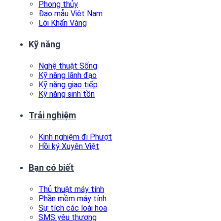
Phong thủy
Đạo mẫu Việt Nam
Lời Khấn Vàng
Kỹ năng
Nghệ thuật Sống
Kỹ năng lãnh đạo
Kỹ năng giao tiếp
Kỹ năng sinh tồn
Trải nghiệm
Kinh nghiệm đi Phượt
Hồi ký Xuyên Việt
Bạn có biết
Thủ thuật máy tính
Phần mềm máy tính
Sự tích các loài hoa
SMS yêu thương