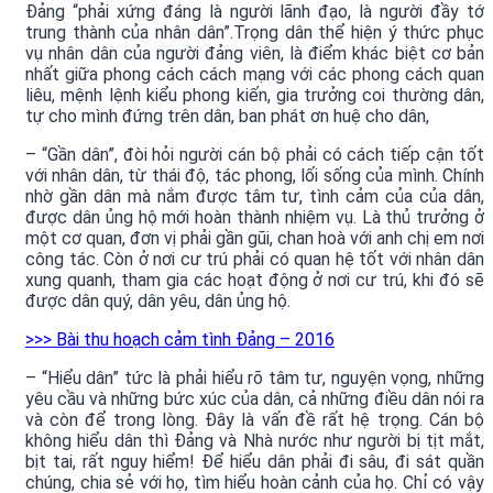
Đảng “phải xứng đáng là người lãnh đạo, là người đầy tớ
trung thành của nhân dân”.
Trọng dân thể hiện ý thức phục
vụ nhân dân của người đảng viên, là điểm khác biệt cơ bản
nhất giữa phong cách cách mạng với các phong cách quan
liêu, mệnh lệnh kiểu phong kiến, gia trưởng coi thường dân,
tự cho mình đứng trên dân, ban phát ơn huệ cho dân,
– “Gần dân”, đòi hỏi người cán bộ phải có cách tiếp cận tốt
với nhân dân, từ thái độ, tác phong, lối sống của mình. Chính
nhờ gần dân mà nắm được tâm tư, tình cảm của của dân,
được dân ủng hộ mới hoàn thành nhiệm vụ. Là thủ trưởng ở
một cơ quan, đơn vị phải gần gũi, chan hoà với anh chị em nơi
công tác. Còn ở nơi cư trú phải có quan hệ tốt với nhân dân
xung quanh, tham gia các hoạt động ở nơi cư trú, khi đó sẽ
được dân quý, dân yêu, dân ủng hộ.
>>> Bài thu hoạch cảm tình Đảng – 2016
– “Hiểu dân” tức là phải hiểu rõ tâm tư, nguyện vọng, những
yêu cầu và những bức xúc của dân, cả những điều dân nói ra
và còn để trong lòng. Đây là vấn đề rất hệ trọng. Cán bộ
không hiểu dân thì Đảng và Nhà nước như người bị tịt mắt,
bịt tai, rất nguy hiểm! Để hiểu dân phải đi sâu, đi sát quần
chúng, chia sẻ với họ, tìm hiểu hoàn cảnh của họ. Chỉ có vậy