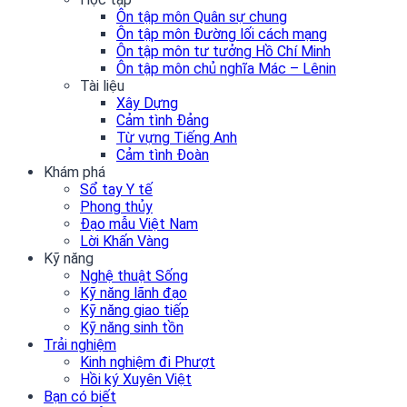
Ôn tập môn Quân sự chung
Ôn tập môn Đường lối cách mạng
Ôn tập môn tư tưởng Hồ Chí Minh
Ôn tập môn chủ nghĩa Mác – Lênin
Tài liệu
Xây Dựng
Cảm tình Đảng
Từ vựng Tiếng Anh
Cảm tình Đoàn
Khám phá
Sổ tay Y tế
Phong thủy
Đạo mẫu Việt Nam
Lời Khấn Vàng
Kỹ năng
Nghệ thuật Sống
Kỹ năng lãnh đạo
Kỹ năng giao tiếp
Kỹ năng sinh tồn
Trải nghiệm
Kinh nghiệm đi Phượt
Hồi ký Xuyên Việt
Bạn có biết