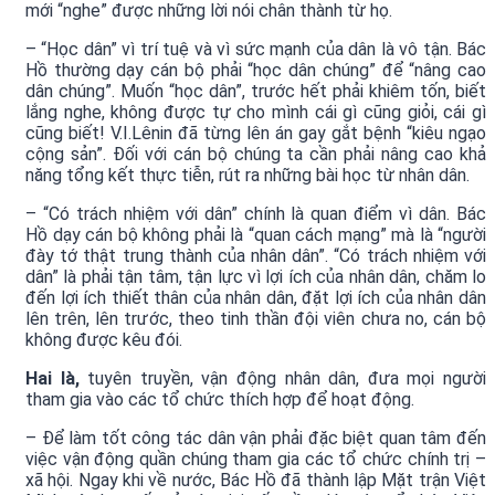
mới “nghe” được những lời nói chân thành từ họ.
– “Học dân” vì trí tuệ và vì sức mạnh của dân là vô tận. Bác
Hồ thường dạy cán bộ phải “học dân chúng” để “nâng cao
dân chúng”. Muốn “học dân”, trước hết phải khiêm tốn, biết
lắng nghe, không được tự cho mình cái gì cũng giỏi, cái gì
cũng biết! V.I.Lênin đã từng lên án gay gắt bệnh “kiêu ngạo
cộng sản”. Đối với cán bộ chúng ta cần phải nâng cao khả
năng tổng kết thực tiễn, rút ra những bài học từ nhân dân.
– “Có trách nhiệm với dân” chính là quan điểm vì dân. Bác
Hồ dạy cán bộ không phải là “quan cách mạng” mà là “người
đày tớ thật trung thành của nhân dân”. “Có trách nhiệm với
dân” là phải tận tâm, tận lực vì lợi ích của nhân dân, chăm lo
đến lợi ích thiết thân của nhân dân, đặt lợi ích của nhân dân
lên trên, lên trước, theo tinh thần đội viên chưa no, cán bộ
không được kêu đói.
Hai là,
tuyên truyền, vận động nhân dân, đưa mọi người
tham gia vào các tổ chức thích hợp để hoạt động.
– Để làm tốt công tác dân vận phải đặc biệt quan tâm đến
việc vận động quần chúng tham gia các tổ chức chính trị –
xã hội. Ngay khi về nước, Bác Hồ đã thành lập Mặt trận Việt