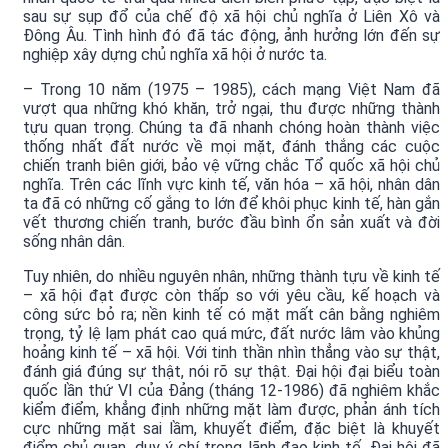
sau sự sụp đổ của chế độ xã hội chủ nghĩa ở Liên Xô và
Đông Âu. Tình hình đó đã tác động, ảnh hưởng lớn đến sự
nghiệp xây dựng chủ nghĩa xã hội ở nước ta.
– Trong 10 năm (1975 – 1985), cách mạng Việt Nam đã
vượt qua những khó khăn, trở ngại, thu được những thành
tựu quan trọng. Chúng ta đã nhanh chóng hoàn thành việc
thống nhất đất nước về mọi mặt, đánh thắng các cuộc
chiến tranh biên giới, bảo vệ vững chắc Tổ quốc xã hội chủ
nghĩa. Trên các lĩnh vực kinh tế, văn hóa – xã hội, nhân dân
ta đã có những cố gắng to lớn để khôi phục kinh tế, hàn gắn
vết thương chiến tranh, bước đầu bình ổn sản xuất và đời
sống nhân dân.
Tuy nhiên, do nhiều nguyên nhân, những thành tựu về kinh tế
– xã hội đạt được còn thấp so với yêu cầu, kế hoạch và
công sức bỏ ra; nền kinh tế có mặt mất cân bằng nghiêm
trọng, tỷ lệ lạm phát cao quá mức, đất nước lâm vào khủng
hoảng kinh tế – xã hội. Với tinh thần nhìn thẳng vào sự thật,
đánh giá đúng sự thật, nói rõ sự thật. Đại hội đại biểu toàn
quốc lần thứ VI của Đảng (tháng 12-1986) đã nghiêm khắc
kiểm điểm, khẳng định những mặt làm được, phản ánh tích
cực những mặt sai lầm, khuyết điểm, đặc biệt là khuyết
điểm chủ quan, duy ý chí trong lãnh đạo kinh tế. Đại hội đã