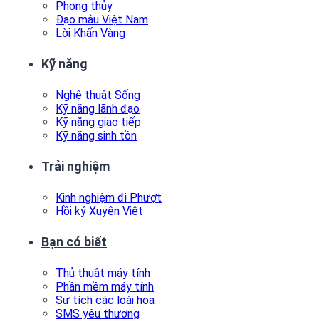
Phong thủy
Đạo mẫu Việt Nam
Lời Khấn Vàng
Kỹ năng
Nghệ thuật Sống
Kỹ năng lãnh đạo
Kỹ năng giao tiếp
Kỹ năng sinh tồn
Trải nghiệm
Kinh nghiệm đi Phượt
Hồi ký Xuyên Việt
Bạn có biết
Thủ thuật máy tính
Phần mềm máy tính
Sự tích các loài hoa
SMS yêu thương