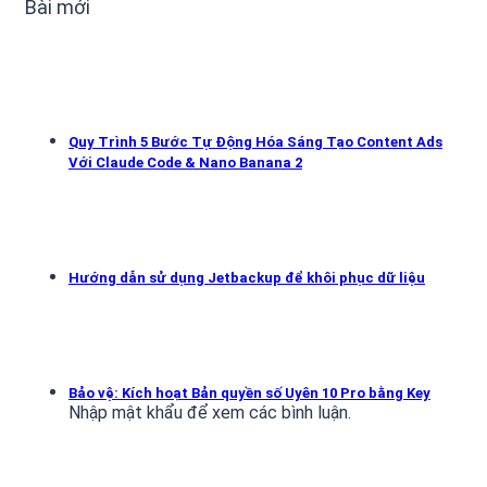
mục
Bài mới
Quy Trình 5 Bước Tự Động Hóa Sáng Tạo Content Ads
Với Claude Code & Nano Banana 2
Hướng dẫn sử dụng Jetbackup để khôi phục dữ liệu
Bảo vệ: Kích hoạt Bản quyền số Uyên 10 Pro bằng Key
Nhập mật khẩu để xem các bình luận.