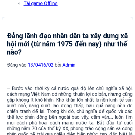
Tải game Offline
Đảng lãnh đạo nhân dân ta xây dựng xã
hội mới (từ năm 1975 đến nay) như thế
nào?
Đăng vào
13/04
16/02
bởi
Admin
– Bước vào thời kỳ cả nước quá độ lên chủ nghĩa xã hội,
cách mạng Việt Nam có những thuận lợi cơ bản, nhưng cũng
gặp không ít khó khăn. Khó khăn lớn nhất là nền kinh tế sản
xuất nhỏ, năng suất lao động thấp, hậu quả nặng nền do
chiến tranh để lại. Trong khi đó, chủ nghĩa đế quốc và các
thế lực phản động bên ngoài bao vây, cấm vận…, luôn tìm
mọi cách phá hoại cách mạng nước ta. Bắt đầu từ cuối
những năm 70 của thế kỷ XX, phong trào cộng sản và công
nhân quốc tế trải qua nhiều diễn biến phức tạp, đặc biệt là