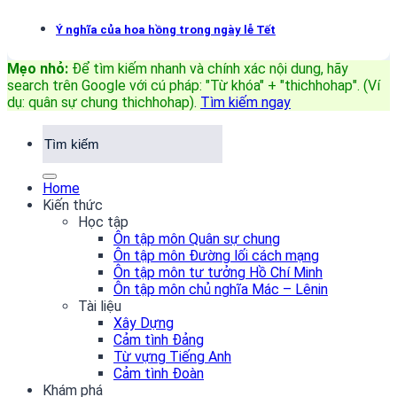
Ý nghĩa của hoa hồng trong ngày lễ Tết
Mẹo nhỏ:
Để tìm kiếm nhanh và chính xác nội dung, hãy
search trên Google với cú pháp: "Từ khóa" + "thichhohap". (Ví
dụ: quân sự chung thichhohap)
.
Tìm kiếm ngay
Home
Kiến thức
Học tập
Ôn tập môn Quân sự chung
Ôn tập môn Đường lối cách mạng
Ôn tập môn tư tưởng Hồ Chí Minh
Ôn tập môn chủ nghĩa Mác – Lênin
Tài liệu
Xây Dựng
Cảm tình Đảng
Từ vựng Tiếng Anh
Cảm tình Đoàn
Khám phá