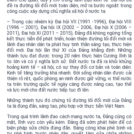
đề ra đường lối đổi mới toàn diện, mở ra bước ngoặt trong
công cuộc xây dựng chủ nghĩa xã hội ở nước ta.
– Trong các nhiệm kỳ Đại hội VII (1991 -1996), Đại hội VIII
(1996 – 2001), Đại hội IX (2002 – 2006, Đại hội X (2006 –
2011), Đại hội XI (2011 – 2015); Đảng đã không ngừng tổng
kết thực tiễn để phát triển, hoàn thiện đường lối đổi mới và
lãnh đạo nhân dân ta phát huy tinh thần sáng tạo, thực hiện
đổi mới. Đại hội lần thứ XI của Đảng khẳng định: Những
thành tựu đạt được trong 20 năm thực hiện Cương lĩnh là
to lớn và có ý nghĩa lịch sử. Đất nước ta đã ra khỏi khủng
hoảng kinh tế – xã hội, có sự thay đổi cơ bản và toàn diện.
Kinh tế tăng trưởng khá nhanh. Đời sống nhân dân được cải
thiện rõ rệt, quốc phòng an ninh được giữ vững, vị thế nước
ta trên trường quốc tế ngày càng được nâng cao, tạo thế
và lực mới cho đất nước tiếp tục đi lên.
Những thành tựu đó chứng tỏ đường lối đổi mới của Đảng
ta là đúng đắn, sáng tạo, phù hợp với thực tiễn Việt Nam.
Trong quá trình lãnh đạo cách mạng nước ta, Đảng cũng có
mặt, lĩnh vực còn yếu kém. Đảng đã sớm phát hiện để có
biện pháp sửa chữa đúng đắn. Đảng công khai phê bình và
tự phê bình trước nhân dân, quyết tâm sửa chữa những