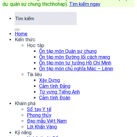
dụ: quân sự chung thichhohap)
.
Tìm kiếm ngay
Home
Kiến thức
Học tập
Ôn tập môn Quân sự chung
Ôn tập môn Đường lối cách mạng
Ôn tập môn tư tưởng Hồ Chí Minh
Ôn tập môn chủ nghĩa Mác – Lênin
Tài liệu
Xây Dựng
Cảm tình Đảng
Từ vựng Tiếng Anh
Cảm tình Đoàn
Khám phá
Sổ tay Y tế
Phong thủy
Đạo mẫu Việt Nam
Lời Khấn Vàng
Kỹ năng