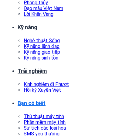
Phong thủy
Đạo mẫu Việt Nam
Lời Khấn Vàng
Kỹ năng
Nghệ thuật Sống
Kỹ năng lãnh đạo
Kỹ năng giao tiếp
Kỹ năng sinh tồn
Trải nghiệm
Kinh nghiệm đi Phượt
Hồi ký Xuyên Việt
Bạn có biết
Thủ thuật máy tính
Phần mềm máy tính
Sự tích các loài hoa
SMS yêu thương