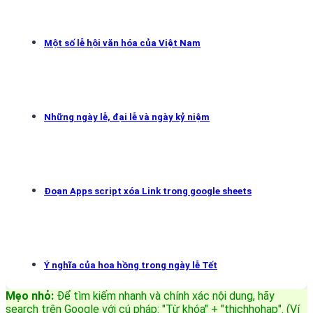
Một số lễ hội văn hóa của Việt Nam
Những ngày lễ, đại lễ và ngày kỷ niệm
Đoạn Apps script xóa Link trong google sheets
Ý nghĩa của hoa hồng trong ngày lễ Tết
Mẹo nhỏ:
Để tìm kiếm nhanh và chính xác nội dung, hãy
search trên Google với cú pháp: "Từ khóa" + "thichhohap". (Ví