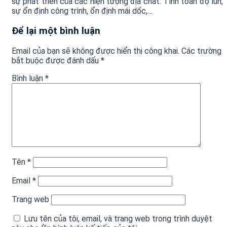
sự phát triển của các hiện tượng địa chất: Tính toán độ lún,
sự ổn định công trình, ổn định mái dốc,…
Để lại một bình luận
Email của bạn sẽ không được hiển thị công khai.
Các trường
bắt buộc được đánh dấu
*
Bình luận
*
Tên
*
Email
*
Trang web
Lưu tên của tôi, email, và trang web trong trình duyệt