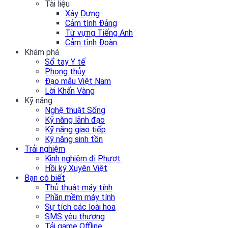
Tài liệu
Xây Dựng
Cảm tình Đảng
Từ vựng Tiếng Anh
Cảm tình Đoàn
Khám phá
Sổ tay Y tế
Phong thủy
Đạo mẫu Việt Nam
Lời Khấn Vàng
Kỹ năng
Nghệ thuật Sống
Kỹ năng lãnh đạo
Kỹ năng giao tiếp
Kỹ năng sinh tồn
Trải nghiệm
Kinh nghiệm đi Phượt
Hồi ký Xuyên Việt
Bạn có biết
Thủ thuật máy tính
Phần mềm máy tính
Sự tích các loài hoa
SMS yêu thương
Tải game Offline