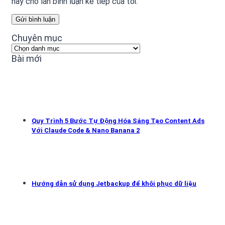
này cho lần bình luận kế tiếp của tôi.
Chuyên mục
Chuyên
mục
Bài mới
Quy Trình 5 Bước Tự Động Hóa Sáng Tạo Content Ads
Với Claude Code & Nano Banana 2
Hướng dẫn sử dụng Jetbackup để khôi phục dữ liệu