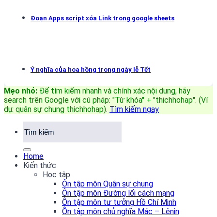
Đoạn Apps script xóa Link trong google sheets
Ý nghĩa của hoa hồng trong ngày lễ Tết
Mẹo nhỏ:
Để tìm kiếm nhanh và chính xác nội dung, hãy
search trên Google với cú pháp: "Từ khóa" + "thichhohap". (Ví
dụ: quân sự chung thichhohap)
.
Tìm kiếm ngay
Home
Kiến thức
Học tập
Ôn tập môn Quân sự chung
Ôn tập môn Đường lối cách mạng
Ôn tập môn tư tưởng Hồ Chí Minh
Ôn tập môn chủ nghĩa Mác – Lênin