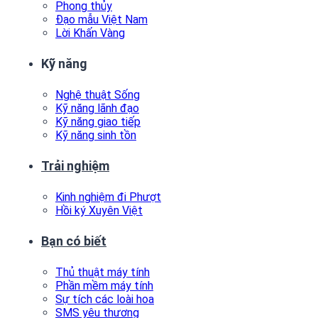
Phong thủy
Đạo mẫu Việt Nam
Lời Khấn Vàng
Kỹ năng
Nghệ thuật Sống
Kỹ năng lãnh đạo
Kỹ năng giao tiếp
Kỹ năng sinh tồn
Trải nghiệm
Kinh nghiệm đi Phượt
Hồi ký Xuyên Việt
Bạn có biết
Thủ thuật máy tính
Phần mềm máy tính
Sự tích các loài hoa
SMS yêu thương