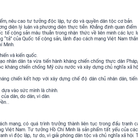
điểm, nêu cao tư tưởng độc lập, tự do và quyền dân tộc cơ bản.
ương diện lý luận và phương diện thực tiễn. Khẳng định quan đi
c tế cộng sản mâu thuẫn trong nhận thức về liên minh các lực 
“tả” của Quốc tế cộng sản, lãnh đạo cách mạng Việt Nam thắng 
í Minh.
hiến và kiến quốc.
đạo nhân dân ta vừa tiến hành kháng chiến chống thực dân Pháp
uộc kháng chiến chống Mỹ cứu nước và xây dựng chủ nghĩa xã h
háng chiến kết hợp với xây dựng chế độ dân chủ nhân dân, tiến
, dựa vào sức mình là chính.
ủa dân, do dân, vì dân.
yền…
ách mạng, có quá trình trưởng thành liên tục trong đấu tranh 
g Việt Nam. Tư tưởng Hồ Chí Minh là sản phẩm tất yếu của cách
nh vì độc lập, tự do, vì giải phóng dân tộc và chủ nghĩa xã hội.