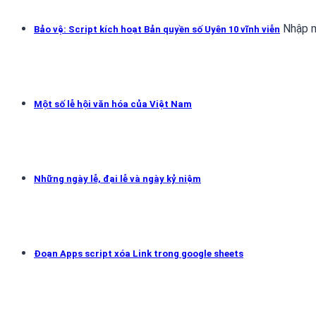
Nhập m
Bảo vệ: Script kích hoạt Bản quyền số Uyên 10 vĩnh viễn
Một số lễ hội văn hóa của Việt Nam
Những ngày lễ, đại lễ và ngày kỷ niệm
Đoạn Apps script xóa Link trong google sheets