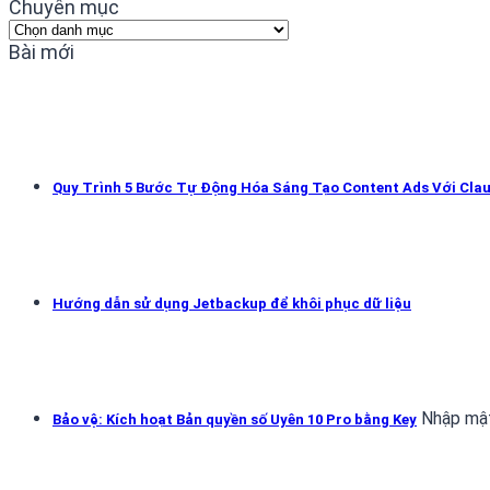
Chuyên mục
Chuyên
mục
Bài mới
Quy Trình 5 Bước Tự Động Hóa Sáng Tạo Content Ads Với Cla
Hướng dẫn sử dụng Jetbackup để khôi phục dữ liệu
Nhập mật
Bảo vệ: Kích hoạt Bản quyền số Uyên 10 Pro bằng Key