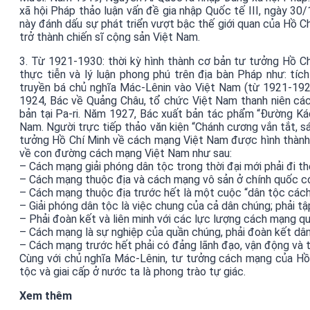
xã hội Pháp thảo luận vấn đề gia nhập Quốc tế III, ngày 30
này đánh dấu sự phát triển vượt bậc thế giới quan của Hồ C
trở thành chiến sĩ cộng sản Việt Nam.
3. Từ 1921-1930: thời kỳ hình thành cơ bản tư tưởng Hồ 
thực tiễn và lý luận phong phú trên địa bàn Pháp như: tí
truyền bá chủ nghĩa Mác-Lênin vào Việt Nam (từ 1921-1923
1924, Bác về Quảng Châu, tổ chức Việt Nam thanh niên cá
bản tại Pa-ri. Năm 1927, Bác xuất bản tác phẩm “Đường Kác
Nam. Người trực tiếp thảo văn kiện “Chánh cương vắn tắt, s
tưởng Hồ Chí Minh về cách mạng Việt Nam được hình thành c
về con đường cách mạng Việt Nam như sau:
– Cách mạng giải phóng dân tộc trong thời đại mới phải đi 
– Cách mạng thuộc địa và cách mạng vô sản ở chính quốc có
– Cách mạng thuộc địa trước hết là một cuộc “dân tộc cách 
– Giải phóng dân tộc là việc chung của cả dân chúng; phải t
– Phải đoàn kết và liên minh với các lực lượng cách mạng qu
– Cách mạng là sự nghiệp của quần chúng, phải đoàn kết dân 
– Cách mạng trước hết phải có đảng lãnh đạo, vận động và
Cùng với chủ nghĩa Mác-Lênin, tư tưởng cách mạng của Hồ
tộc và giai cấp ở nước ta là phong trào tự giác.
Xem thêm