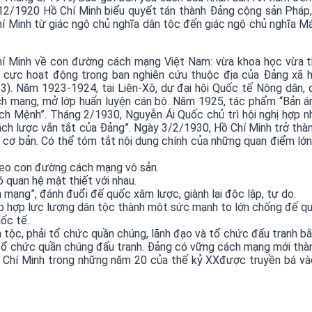
/12/1920 Hồ Chí Minh biểu quyết tán thành Đảng cộng sản Pháp, 
hí Minh từ giác ngộ chủ nghĩa dân tộc đến giác ngộ chủ nghĩa M
Chí Minh về con đường cách mạng Việt Nam: vừa khoa học vừa t
ch cực hoạt động trong ban nghiên cứu thuộc địa của Đảng xã h
). Năm 1923-1924, tại Liên-Xô, dự đại hội Quốc tế Nông dân, 
ch mạng, mở lớp huấn luyện cán bộ. Năm 1925, tác phẩm “Bản 
h Mệnh”. Tháng 2/1930, Nguyễn Ái Quốc chủ trì hội nghị hợp n
ách lược vắn tắt của Đảng”. Ngày 3/2/1930, Hồ Chí Minh trở thà
ơ bản. Có thể tóm tắt nội dung chính của những quan điểm lớn
theo con đường cách mạng vô sản.
 quan hệ mật thiết với nhau.
mạng”, đánh đuổi đế quốc xâm lược, giành lại độc lập, tự do.
ập hợp lực lượng dân tộc thành một sức mạnh to lớn chống đế quố
ốc tế.
tộc, phải tổ chức quần chúng, lãnh đạo và tổ chức đấu tranh bằn
 tổ chức quần chúng đấu tranh. Đảng có vững cách mạng mới th
 Chí Minh trong những năm 20 của thế kỷ XXđược truyền bá và