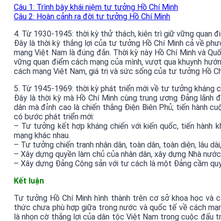
Câu 1: Trình bày khái niệm tư tưởng Hồ Chí Minh
Câu 2: Hoàn cảnh ra đời tư tưởng Hồ Chí Minh
4. Từ 1930-1945: thời kỳ thử thách, kiên trì giữ vững quan 
Đây là thời kỳ thắng lợi của tư tưởng Hồ Chí Minh cả về ph
mạng Việt Nam là đúng đắn. Thời kỳ này Hồ Chí Minh và Quố
vững quan điểm cách mạng của mình, vượt qua khuynh hướng 
cách mạng Việt Nam, giá trị và sức sống của tư tưởng Hồ Ch
5. Từ 1945-1969: thời kỳ phát triển mới về tư tưởng kháng c
Đây là thời kỳ mà Hồ Chí Minh cùng trung ương Đảng lãnh 
dân mà đỉnh cao là chiến thắng Điện Biên Phủ; tiến hành c
có bước phát triển mới:
– Tư tưởng kết hợp kháng chiến với kiến quốc, tiến hành k
mạng khác nhau.
– Tư tưởng chiến tranh nhân dân, toàn dân, toàn diện, lâu dài
– Xây dựng quyền làm chủ của nhân dân, xây dựng Nhà nước c
– Xây dựng Đảng Cộng sản với tư cách là một Đảng cầm qu
Kết luận
Tư tưởng Hồ Chí Minh hình thành trên cơ sở khoa học và c
thức chưa phù hợp giữa trong nước và quốc tế về cách mạn
là nhọn cờ thắng lợi của dân tộc Việt Nam trong cuộc đấu tra