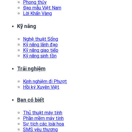
Phong thủy
Đạo mẫu Việt Nam
Lời Khấn Vàng
Kỹ năng
Nghệ thuật Sống
Kỹ năng lãnh đạo
Kỹ năng giao tiếp
Kỹ năng sinh tồn
Trải nghiệm
Kinh nghiệm đi Phượt
Hồi ký Xuyên Việt
Bạn có biết
Thủ thuật máy tính
Phần mềm máy tính
Sự tích các loài hoa
SMS yêu thương