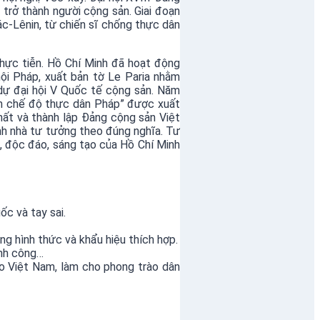
trở thành người cộng sản. Giai đoạn
ác-Lênin, từ chiến sĩ chống thực dân
hực tiễn. Hồ Chí Minh đã hoạt động
ội Pháp, xuất bản tờ Le Paria nhằm
dự đại hội V Quốc tế cộng sản. Năm
án chế độ thực dân Pháp” được xuất
hất và thành lập Đảng cộng sản Việt
nh nhà tư tưởng theo đúng nghĩa. Tư
, độc đáo, sáng tạo của Hồ Chí Minh
c và tay sai.
g hình thức và khẩu hiệu thích hợp.
ành công…
o Việt Nam, làm cho phong trào dân