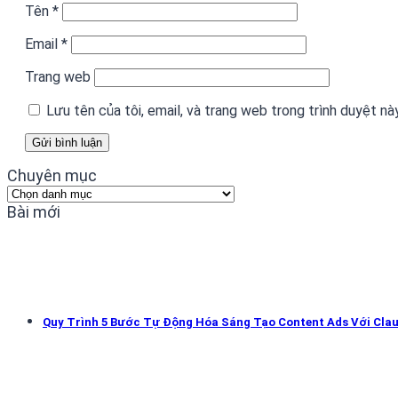
Tên
*
Email
*
Trang web
Lưu tên của tôi, email, và trang web trong trình duyệt này
Chuyên mục
Chuyên
mục
Bài mới
Quy Trình 5 Bước Tự Động Hóa Sáng Tạo Content Ads Với Cla