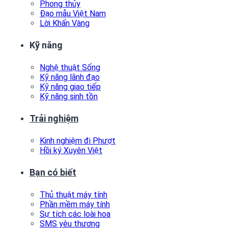
Phong thủy
Đạo mẫu Việt Nam
Lời Khấn Vàng
Kỹ năng
Nghệ thuật Sống
Kỹ năng lãnh đạo
Kỹ năng giao tiếp
Kỹ năng sinh tồn
Trải nghiệm
Kinh nghiệm đi Phượt
Hồi ký Xuyên Việt
Bạn có biết
Thủ thuật máy tính
Phần mềm máy tính
Sự tích các loài hoa
SMS yêu thương