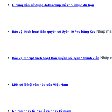
Hướng dẫn sử dụng Jetbackup để khôi phục dữ liệu
Nhập mật
Bảo vệ: Kích hoạt Bản quyền số Uyên 10 Pro bằng Key
Nhập m
Bảo vệ: Script kích hoạt Bản quyền số Uyên 10 vĩnh viễn
Một số lễ hội văn hóa của Việt Nam
Những ngày lễ, đại lễ và ngày kỷ niệm