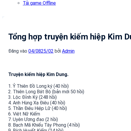
Tải game Offline
Tổng hợp truyện kiếm hiệp Kim Du
Đăng vào
04/08
25/02
bởi
Admin
Truyện kiếm hiệp Kim Dung.
1. Ỷ Thiên Đồ Long ký (40 hồi)
2. Thiên Long Bát Bộ (bản mới 50 hồi)
3. Lộc Đỉnh Ký (248 hồi)
4. Anh Hùng Xạ Điêu (40 hồi)
5. Thần Điêu Hiệp Lữ (40 hồi)
6. Việt Nữ Kiếm
7. Uyên Ương đao (2 hồi)
8. Bạch Mã Khiếu Tây Phong (4 hồi)
9. Bích Huyết Kiếm (24 hồi)