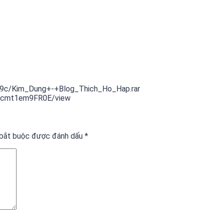
f9c/Kim_Dung+-+Blog_Thich_Ho_Hap.rar
R1cmt1em9FR0E/view
 bắt buộc được đánh dấu
*