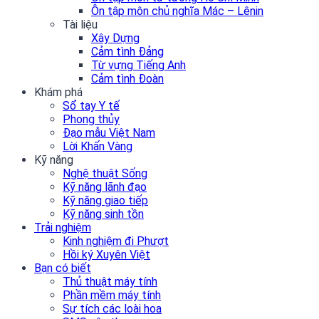
Ôn tập môn chủ nghĩa Mác – Lênin
Tài liệu
Xây Dựng
Cảm tình Đảng
Từ vựng Tiếng Anh
Cảm tình Đoàn
Khám phá
Sổ tay Y tế
Phong thủy
Đạo mẫu Việt Nam
Lời Khấn Vàng
Kỹ năng
Nghệ thuật Sống
Kỹ năng lãnh đạo
Kỹ năng giao tiếp
Kỹ năng sinh tồn
Trải nghiệm
Kinh nghiệm đi Phượt
Hồi ký Xuyên Việt
Bạn có biết
Thủ thuật máy tính
Phần mềm máy tính
Sự tích các loài hoa