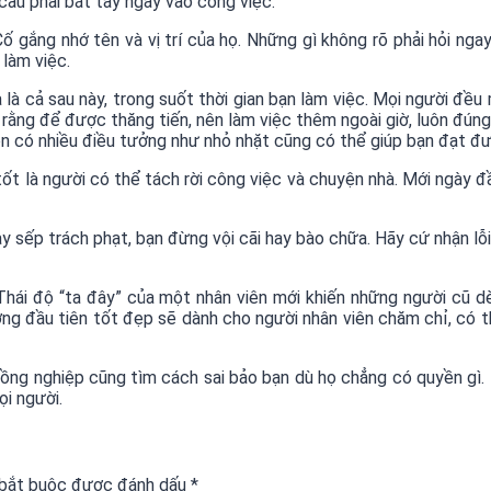
cầu phải bắt tay ngay vào công việc.
Cố gắng nhớ tên và vị trí của họ. Những gì không rõ phải hỏi nga
làm việc.
 là cả sau này, trong suốt thời gian bạn làm việc. Mọi người đề
ằng để được thăng tiến, nên làm việc thêm ngoài giờ, luôn đúng
òn có nhiều điều tưởng như nhỏ nhặt cũng có thể giúp bạn đạt đ
ốt là người có thể tách rời công việc và chuyện nhà. Mới ngày 
ay sếp trách phạt, bạn đừng vội cãi hay bào chữa. Hãy cứ nhận lỗ
. Thái độ “ta đây” của một nhân viên mới khiến những người cũ d
ượng đầu tiên tốt đẹp sẽ dành cho người nhân viên chăm chỉ, có t
 đồng nghiệp cũng tìm cách sai bảo bạn dù họ chẳng có quyền gì.
ọi người.
 bắt buộc được đánh dấu
*