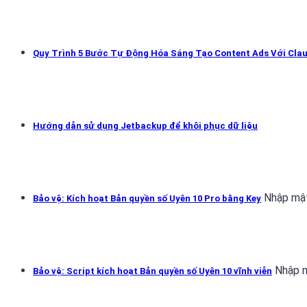
Quy Trình 5 Bước Tự Động Hóa Sáng Tạo Content Ads Với Cla
Hướng dẫn sử dụng Jetbackup để khôi phục dữ liệu
Nhập mật
Bảo vệ: Kích hoạt Bản quyền số Uyên 10 Pro bằng Key
Nhập m
Bảo vệ: Script kích hoạt Bản quyền số Uyên 10 vĩnh viễn