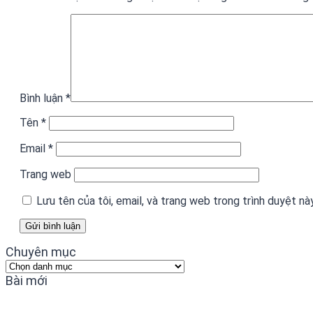
Bình luận
*
Tên
*
Email
*
Trang web
Lưu tên của tôi, email, và trang web trong trình duyệt này
Chuyên mục
Chuyên
mục
Bài mới