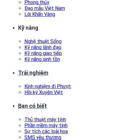
Phong thủy
Đạo mẫu Việt Nam
Lời Khấn Vàng
Kỹ năng
Nghệ thuật Sống
Kỹ năng lãnh đạo
Kỹ năng giao tiếp
Kỹ năng sinh tồn
Trải nghiệm
Kinh nghiệm đi Phượt
Hồi ký Xuyên Việt
Bạn có biết
Thủ thuật máy tính
Phần mềm máy tính
Sự tích các loài hoa
SMS yêu thương