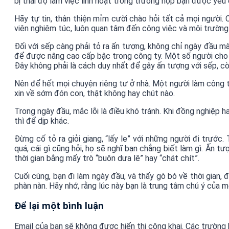
bị thái độ làm việc linh hoạt trong trường hợp bạn được yêu 
Hãy tự tin, thân thiện mỉm cười chào hỏi tất cả mọi người. 
viên nghiêm túc, luôn quan tâm đến công việc và môi trường 
Đối với sếp càng phải tỏ ra ấn tượng, không chỉ ngày đầu mà
để được nâng cao cấp bậc trong công ty. Một số người cho r
Đây không phải là cách duy nhất để gây ấn tượng với sếp, c
Nên để hết mọi chuyện riêng tư ở nhà. Một người làm công t
xin về sớm đón con, thật không hay chút nào.
Trong ngày đầu, mắc lỗi là điều khó tránh. Khi đồng nghiệp h
thì để dịp khác.
Đừng cố tỏ ra giỏi giang, “lấy le” với những người đi trước
quá, cái gì cũng hỏi, họ sẽ nghĩ bạn chẳng biết làm gì. Ấn t
thời gian bằng mấy trò “buôn dưa lê” hay “chát chít”.
Cuối cùng, bạn đi làm ngày đầu, và thấy gò bó về thời gian,
phàn nàn. Hãy nhớ, rằng lúc này bạn là trung tâm chú ý của m
Để lại một bình luận
Email của bạn sẽ không được hiển thị công khai.
Các trường