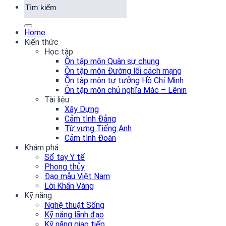
Home
Kiến thức
Học tập
Ôn tập môn Quân sự chung
Ôn tập môn Đường lối cách mạng
Ôn tập môn tư tưởng Hồ Chí Minh
Ôn tập môn chủ nghĩa Mác – Lênin
Tài liệu
Xây Dựng
Cảm tình Đảng
Từ vựng Tiếng Anh
Cảm tình Đoàn
Khám phá
Sổ tay Y tế
Phong thủy
Đạo mẫu Việt Nam
Lời Khấn Vàng
Kỹ năng
Nghệ thuật Sống
Kỹ năng lãnh đạo
Kỹ năng giao tiếp