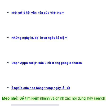
Một số lễ hội văn hóa của Việt Nam
Những ngày lễ, đại lễ và ngày kỷ niệm
Đoạn Apps script xóa Link trong google sheets
Ý nghĩa của hoa hồng trong ngày lễ Tết
Mẹo nhỏ:
Để tìm kiếm nhanh và chính xác nội dung, hãy search 