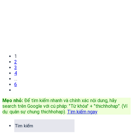
1
2
3
4
…
6
Mẹo nhỏ:
Để tìm kiếm nhanh và chính xác nội dung, hãy
search trên Google với cú pháp: "Từ khóa" + "thichhohap". (Ví
dụ: quân sự chung thichhohap)
.
Tìm kiếm ngay