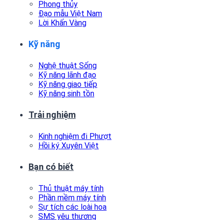
Phong thủy
Đạo mẫu Việt Nam
Lời Khấn Vàng
Kỹ năng
Nghệ thuật Sống
Kỹ năng lãnh đạo
Kỹ năng giao tiếp
Kỹ năng sinh tồn
Trải nghiệm
Kinh nghiệm đi Phượt
Hồi ký Xuyên Việt
Bạn có biết
Thủ thuật máy tính
Phần mềm máy tính
Sự tích các loài hoa
SMS yêu thương