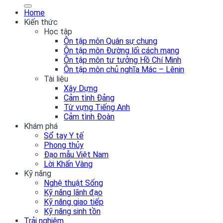
Home
Kiến thức
Học tập
Ôn tập môn Quân sự chung
Ôn tập môn Đường lối cách mạng
Ôn tập môn tư tưởng Hồ Chí Minh
Ôn tập môn chủ nghĩa Mác – Lênin
Tài liệu
Xây Dựng
Cảm tình Đảng
Từ vựng Tiếng Anh
Cảm tình Đoàn
Khám phá
Sổ tay Y tế
Phong thủy
Đạo mẫu Việt Nam
Lời Khấn Vàng
Kỹ năng
Nghệ thuật Sống
Kỹ năng lãnh đạo
Kỹ năng giao tiếp
Kỹ năng sinh tồn
Trải nghiệm