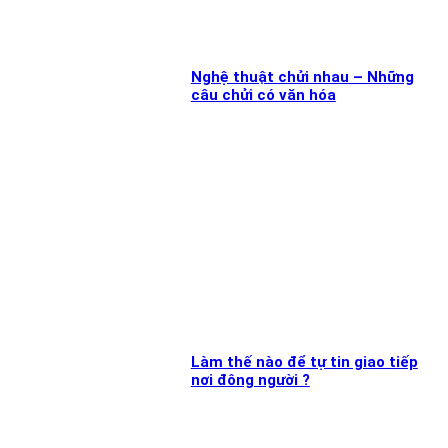
Nghệ thuật chửi nhau – Những
câu chửi có văn hóa
Làm thế nào để tự tin giao tiếp
nơi đông người ?