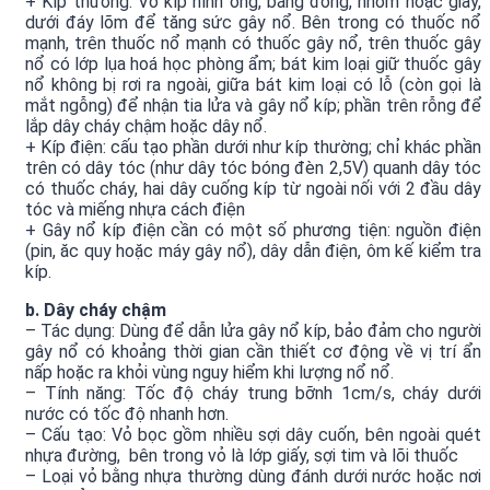
+ Kíp thường: Vỏ kíp hình ống, bằng đồng, nhôm hoặc giấy,
dưới đáy lõm để tăng sức gây nổ. Bên trong có thuốc nổ
mạnh, trên thuốc nổ mạnh có thuốc gây nổ, trên thuốc gây
nổ có lớp lụa hoá học phòng ẩm; bát kim loại giữ thuốc gây
nổ không bị rơi ra ngoài, giữa bát kim loại có lỗ (còn gọi là
mắt ngỗng) để nhận tia lửa và gây nổ kíp; phần trên rỗng để
lắp dây cháy chậm hoặc dây nổ.
+ Kíp điện: cấu tạo phần dưới như kíp thường; chỉ khác phần
trên có dây tóc (như dây tóc bóng đèn 2,5V) quanh dây tóc
có thuốc cháy, hai dây cuống kíp từ ngoài nối với 2 đầu dây
tóc và miếng nhựa cách điện
+ Gây nổ kíp điện cần có một số phương tiện: nguồn điện
(pin, ăc quy hoặc máy gây nổ), dây dẫn điện, ôm kế kiểm tra
kíp.
b. Dây cháy chậm
– Tác dụng: Dùng để dẫn lửa gây nổ kíp, bảo đảm cho người
gây nổ có khoảng thời gian cần thiết cơ động về vị trí ẩn
nấp hoặc ra khỏi vùng nguy hiểm khi lượng nổ nổ.
– Tính năng: Tốc độ cháy trung bỡnh 1cm/s, cháy dưới
nước có tốc độ nhanh hơn.
– Cấu tạo: Vỏ bọc gồm nhiều sợi dây cuốn, bên ngoài quét
nhựa đường, bên trong vỏ là lớp giấy, sợi tim và lõi thuốc
– Loại vỏ bằng nhựa thường dùng đánh dưới nước hoặc nơi