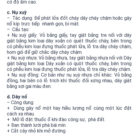
có độ ẩm cao.
c. Nụ xuỳ
– Tác dụng: Để phát lửa đốt cháy dây cháy chậm hoặc gây
nổ kíp trực tiếp nhanh gọn, bí mật.
– Cấu tạo:
+ Nụ xuỳ giấy: Vỏ bằng giấy, tay giật bằng tre nối với dây
giật bằng kim loại dây xoắn có quét thuốc cháy, bên trong
có phễu kim loại đựng thuốc phát lửa, lỗ tra dây cháy chậm,
hom giỏ để giữ chắc dây cháy chậm.
+ Nụ xuỳ nhựa: Vỏ bằng nhựa, tay giật bằng nhựa nối với Dây
giật bằng kim loại Dây xoắn có quột thuốc cháy, bên trong
có phễu kim loại đựng thuốc phát lửa, lỗ tra dây cháy chậm.
+ Nụ xuỳ đồng: Cơ bản như nụ xuỳ nhựa chỉ khác: Vỏ bằng
đồng, hai bên có lỗ trích khí thuốc đối xứng nhau, dây giật
bằng sợi gai màu đen.
d. Dây nổ
– Công dụng:
+ Dùng gây nổ một hay hiều lượng nổ cùng một lúc đặt
cách xa nhau.
+ Mở lỗ đặt thuốc ổ khi đào công sự, phá đất.
+ Đan thành lưới phà bái mìn.
+ Cắt cây nhỏ khi mở đường