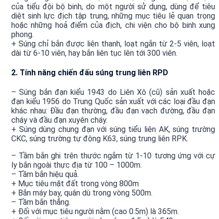
của tiểu đội bộ binh, do một người sử dụng, dùng để tiêu
diệt sinh lực địch tập trung, những mục tiêu lẻ quan trọng
hoặc những hoả điểm của địch, chi viện cho bộ binh xung
phong.
+ Súng chỉ bắn được liên thanh, loạt ngắn từ 2-5 viên, loạt
dài từ 6-10 viên, hay bắn liên tục lên tới 300 viên.
2. Tính năng chiến đấu súng trung liên RPD
– Súng bắn đạn kiểu 1943 do Liên Xô (cũ) sản xuất hoặc
đạn kiểu 1956 do Trung Quốc sản xuất với các loại đầu đạn
khác nhau: Đầu đạn thường, đầu đạn vạch đường, đầu đạn
cháy và đầu đạn xuyên cháy.
+ Súng dùng chung đạn với súng tiểu liên AK, súng trường
CKC, súng trường tự động K63, súng trung liên RPK.
– Tầm bắn ghi trên thước ngắm từ 1-10 tương ứng với cự
ly bắn ngoài thực địa từ 100 – 1000m.
– Tầm bắn hiệu quả.
+ Mục tiêu mặt đất trong vòng 800m
+ Bắn máy bay, quân dù trong vòng 500m.
– Tầm bắn thẳng.
+ Đối với mục tiêu người nằm (cao 0.5m) là 365m.