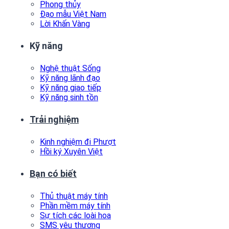
Phong thủy
Đạo mẫu Việt Nam
Lời Khấn Vàng
Kỹ năng
Nghệ thuật Sống
Kỹ năng lãnh đạo
Kỹ năng giao tiếp
Kỹ năng sinh tồn
Trải nghiệm
Kinh nghiệm đi Phượt
Hồi ký Xuyên Việt
Bạn có biết
Thủ thuật máy tính
Phần mềm máy tính
Sự tích các loài hoa
SMS yêu thương