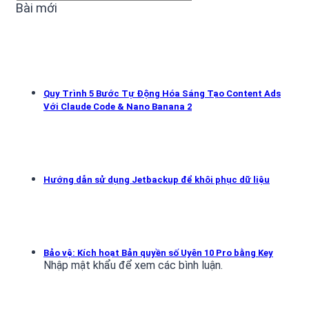
mục
Bài mới
Quy Trình 5 Bước Tự Động Hóa Sáng Tạo Content Ads
Với Claude Code & Nano Banana 2
Hướng dẫn sử dụng Jetbackup để khôi phục dữ liệu
Bảo vệ: Kích hoạt Bản quyền số Uyên 10 Pro bằng Key
Nhập mật khẩu để xem các bình luận.