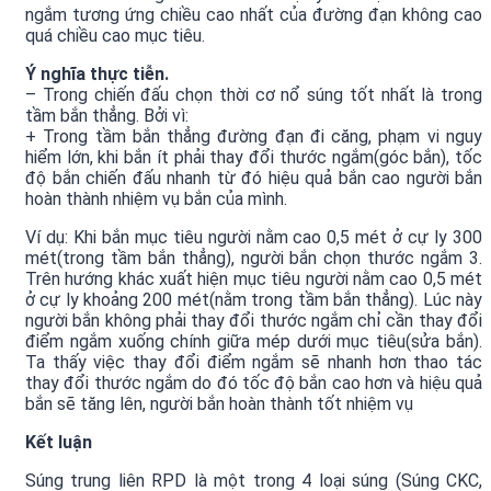
ngắm tương ứng chiều cao nhất của đường đạn không cao
quá chiều cao mục tiêu.
Ý nghĩa thực tiễn.
– Trong chiến đấu chọn thời cơ nổ súng tốt nhất là trong
tầm bắn thẳng. Bởi vì:
+ Trong tầm bắn thẳng đường đạn đi căng, phạm vi nguy
hiểm lớn, khi bắn ít phải thay đổi thước ngắm(góc bắn), tốc
độ bắn chiến đấu nhanh từ đó hiệu quả bắn cao người bắn
hoàn thành nhiệm vụ bắn của mình.
Ví dụ: Khi bắn mục tiêu người nằm cao 0,5 mét ở cự ly 300
mét(trong tầm bắn thẳng), người bắn chọn thước ngắm 3.
Trên hướng khác xuất hiện mục tiêu người nằm cao 0,5 mét
ở cự ly khoảng 200 mét(nằm trong tầm bắn thẳng). Lúc này
người bắn không phải thay đổi thước ngắm chỉ cần thay đổi
điểm ngắm xuống chính giữa mép dưới mục tiêu(sửa bắn).
Ta thấy việc thay đổi điểm ngắm sẽ nhanh hơn thao tác
thay đổi thước ngắm do đó tốc độ bắn cao hơn và hiệu quả
bắn sẽ tăng lên, người bắn hoàn thành tốt nhiệm vụ
Kết luận
Súng trung liên RPD là một trong 4 loại súng (Súng CKC,