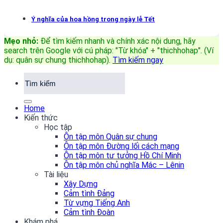
Ý nghĩa của hoa hồng trong ngày lễ Tết
Mẹo nhỏ:
Để tìm kiếm nhanh và chính xác nội dung, hãy
search trên Google với cú pháp: "Từ khóa" + "thichhohap". (Ví
dụ: quân sự chung thichhohap)
.
Tìm kiếm ngay
Home
Kiến thức
Học tập
Ôn tập môn Quân sự chung
Ôn tập môn Đường lối cách mạng
Ôn tập môn tư tưởng Hồ Chí Minh
Ôn tập môn chủ nghĩa Mác – Lênin
Tài liệu
Xây Dựng
Cảm tình Đảng
Từ vựng Tiếng Anh
Cảm tình Đoàn
Khám phá