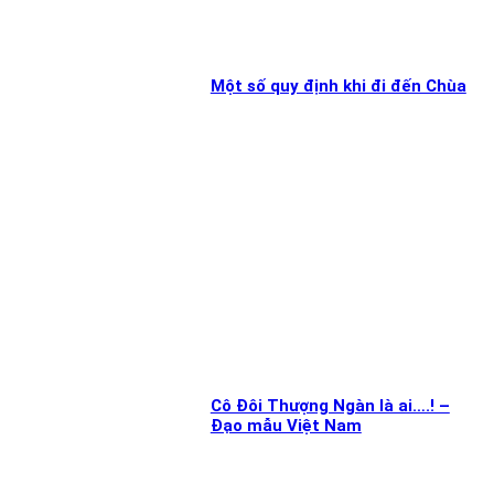
Một số quy định khi đi đến Chùa
Cô Đôi Thượng Ngàn là ai….! –
Đạo mẫu Việt Nam