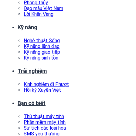
Phong thủy
Đạo mẫu Việt Nam
Lời Khấn Vàng
Kỹ năng
Nghệ thuật Sống
Kỹ năng lãnh đạo
Kỹ năng giao tiếp
Kỹ năng sinh tồn
Trải nghiệm
Kinh nghiệm đi Phượt
Hồi ký Xuyên Việt
Bạn có biết
Thủ thuật máy tính
Phần mềm máy tính
Sự tích các loài hoa
SMS yêu thương