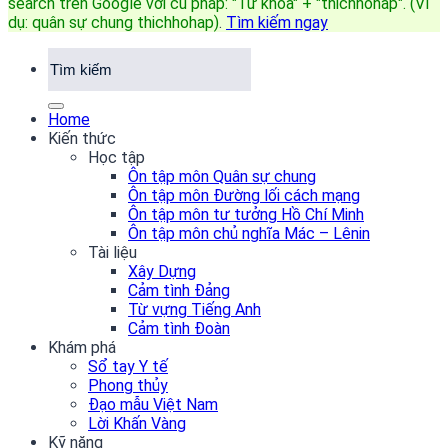
search trên Google với cú pháp: "Từ khóa" + "thichhohap". (Ví
dụ: quân sự chung thichhohap)
.
Tìm kiếm ngay
Home
Kiến thức
Học tập
Ôn tập môn Quân sự chung
Ôn tập môn Đường lối cách mạng
Ôn tập môn tư tưởng Hồ Chí Minh
Ôn tập môn chủ nghĩa Mác – Lênin
Tài liệu
Xây Dựng
Cảm tình Đảng
Từ vựng Tiếng Anh
Cảm tình Đoàn
Khám phá
Sổ tay Y tế
Phong thủy
Đạo mẫu Việt Nam
Lời Khấn Vàng
Kỹ năng