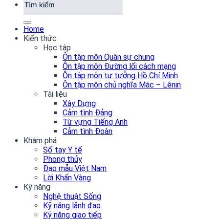
Home
Kiến thức
Học tập
Ôn tập môn Quân sự chung
Ôn tập môn Đường lối cách mạng
Ôn tập môn tư tưởng Hồ Chí Minh
Ôn tập môn chủ nghĩa Mác – Lênin
Tài liệu
Xây Dựng
Cảm tình Đảng
Từ vựng Tiếng Anh
Cảm tình Đoàn
Khám phá
Sổ tay Y tế
Phong thủy
Đạo mẫu Việt Nam
Lời Khấn Vàng
Kỹ năng
Nghệ thuật Sống
Kỹ năng lãnh đạo
Kỹ năng giao tiếp