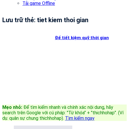
Tải game Offline
Lưu trữ thẻ:
tiet kiem thoi gian
Để tiết kiệm quỹ thời gian
Mẹo nhỏ:
Để tìm kiếm nhanh và chính xác nội dung, hãy
search trên Google với cú pháp: "Từ khóa" + "thichhohap". (Ví
dụ: quân sự chung thichhohap)
.
Tìm kiếm ngay