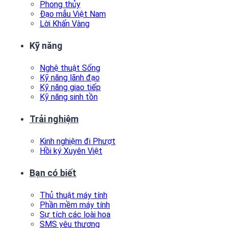
Phong thủy
Đạo mẫu Việt Nam
Lời Khấn Vàng
Kỹ năng
Nghệ thuật Sống
Kỹ năng lãnh đạo
Kỹ năng giao tiếp
Kỹ năng sinh tồn
Trải nghiệm
Kinh nghiệm đi Phượt
Hồi ký Xuyên Việt
Bạn có biết
Thủ thuật máy tính
Phần mềm máy tính
Sự tích các loài hoa
SMS yêu thương