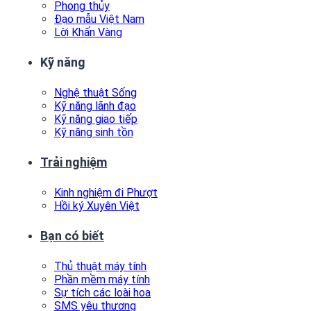
Phong thủy
Đạo mẫu Việt Nam
Lời Khấn Vàng
Kỹ năng
Nghệ thuật Sống
Kỹ năng lãnh đạo
Kỹ năng giao tiếp
Kỹ năng sinh tồn
Trải nghiệm
Kinh nghiệm đi Phượt
Hồi ký Xuyên Việt
Bạn có biết
Thủ thuật máy tính
Phần mềm máy tính
Sự tích các loài hoa
SMS yêu thương