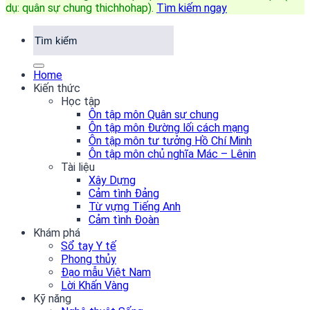
dụ: quân sự chung thichhohap)
.
Tìm kiếm ngay
Home
Kiến thức
Học tập
Ôn tập môn Quân sự chung
Ôn tập môn Đường lối cách mạng
Ôn tập môn tư tưởng Hồ Chí Minh
Ôn tập môn chủ nghĩa Mác – Lênin
Tài liệu
Xây Dựng
Cảm tình Đảng
Từ vựng Tiếng Anh
Cảm tình Đoàn
Khám phá
Sổ tay Y tế
Phong thủy
Đạo mẫu Việt Nam
Lời Khấn Vàng
Kỹ năng