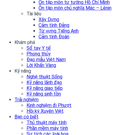
Ôn tập môn tư tưởng Hồ Chí Minh
Ôn tập môn chủ nghĩa Mác – Lênin
Tài liệu
Xây Dựng
Cảm tình Đảng
Từ vựng Tiếng Anh
Cảm tình Đoàn
Khám phá
Sổ tay Y tế
Phong thủy
Đạo mẫu Việt Nam
Lời Khấn Vàng
Kỹ năng
Nghệ thuật Sống
Kỹ năng lãnh đạo
Kỹ năng giao tiếp
Kỹ năng sinh tồn
Trải nghiệm
Kinh nghiệm đi Phượt
Hồi ký Xuyên Việt
Bạn có biết
Thủ thuật máy tính
Phần mềm máy tính
Sự tích các loài hoa