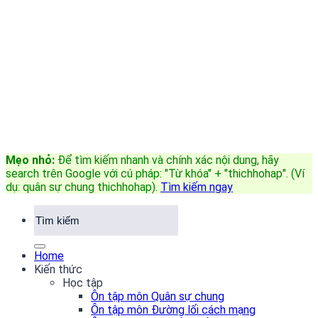
Mẹo nhỏ:
Để tìm kiếm nhanh và chính xác nội dung, hãy
search trên Google với cú pháp: "Từ khóa" + "thichhohap". (Ví
dụ: quân sự chung thichhohap)
.
Tìm kiếm ngay
Home
Kiến thức
Học tập
Ôn tập môn Quân sự chung
Ôn tập môn Đường lối cách mạng