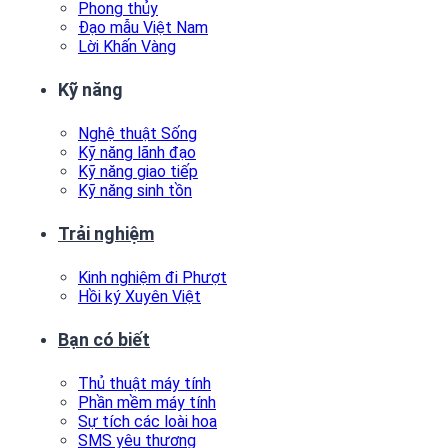
Phong thủy
Đạo mẫu Việt Nam
Lời Khấn Vàng
Kỹ năng
Nghệ thuật Sống
Kỹ năng lãnh đạo
Kỹ năng giao tiếp
Kỹ năng sinh tồn
Trải nghiệm
Kinh nghiệm đi Phượt
Hồi ký Xuyên Việt
Bạn có biết
Thủ thuật máy tính
Phần mềm máy tính
Sự tích các loài hoa
SMS yêu thương