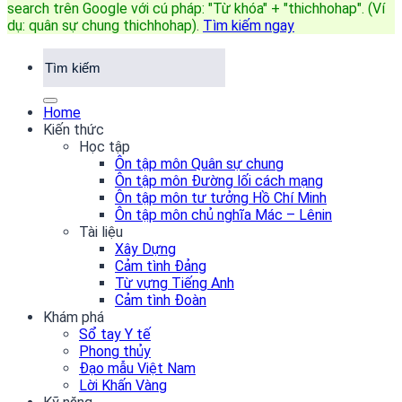
search trên Google với cú pháp: "Từ khóa" + "thichhohap". (Ví
dụ: quân sự chung thichhohap)
.
Tìm kiếm ngay
Home
Kiến thức
Học tập
Ôn tập môn Quân sự chung
Ôn tập môn Đường lối cách mạng
Ôn tập môn tư tưởng Hồ Chí Minh
Ôn tập môn chủ nghĩa Mác – Lênin
Tài liệu
Xây Dựng
Cảm tình Đảng
Từ vựng Tiếng Anh
Cảm tình Đoàn
Khám phá
Sổ tay Y tế
Phong thủy
Đạo mẫu Việt Nam
Lời Khấn Vàng