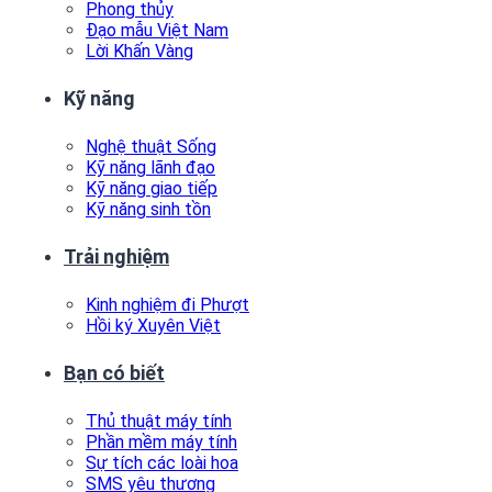
Phong thủy
Đạo mẫu Việt Nam
Lời Khấn Vàng
Kỹ năng
Nghệ thuật Sống
Kỹ năng lãnh đạo
Kỹ năng giao tiếp
Kỹ năng sinh tồn
Trải nghiệm
Kinh nghiệm đi Phượt
Hồi ký Xuyên Việt
Bạn có biết
Thủ thuật máy tính
Phần mềm máy tính
Sự tích các loài hoa
SMS yêu thương