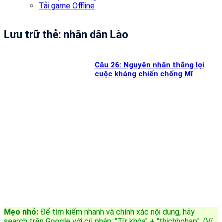
Tải game Offline
Lưu trữ thẻ:
nhân dân Lào
Câu 26: Nguyên nhân thắng lợi
cuộc kháng chiến chống Mĩ
Mẹo nhỏ:
Để tìm kiếm nhanh và chính xác nội dung, hãy
search trên Google với cú pháp: "Từ khóa" + "thichhohap". (Ví