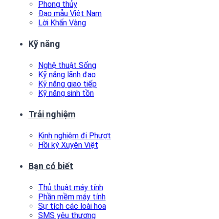
Phong thủy
Đạo mẫu Việt Nam
Lời Khấn Vàng
Kỹ năng
Nghệ thuật Sống
Kỹ năng lãnh đạo
Kỹ năng giao tiếp
Kỹ năng sinh tồn
Trải nghiệm
Kinh nghiệm đi Phượt
Hồi ký Xuyên Việt
Bạn có biết
Thủ thuật máy tính
Phần mềm máy tính
Sự tích các loài hoa
SMS yêu thương