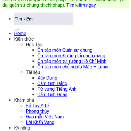
dụ: quân sự chung thichhohap)
.
Tìm kiếm ngay
Home
Kiến thức
Học tập
Ôn tập môn Quân sự chung
Ôn tập môn Đường lối cách mạng
Ôn tập môn tư tưởng Hồ Chí Minh
Ôn tập môn chủ nghĩa Mác – Lênin
Tài liệu
Xây Dựng
Cảm tình Đảng
Từ vựng Tiếng Anh
Cảm tình Đoàn
Khám phá
Sổ tay Y tế
Phong thủy
Đạo mẫu Việt Nam
Lời Khấn Vàng
Kỹ năng