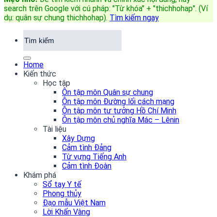
search trên Google với cú pháp: "Từ khóa" + "thichhohap". (Ví
dụ: quân sự chung thichhohap)
.
Tìm kiếm ngay
Home
Kiến thức
Học tập
Ôn tập môn Quân sự chung
Ôn tập môn Đường lối cách mạng
Ôn tập môn tư tưởng Hồ Chí Minh
Ôn tập môn chủ nghĩa Mác – Lênin
Tài liệu
Xây Dựng
Cảm tình Đảng
Từ vựng Tiếng Anh
Cảm tình Đoàn
Khám phá
Sổ tay Y tế
Phong thủy
Đạo mẫu Việt Nam
Lời Khấn Vàng