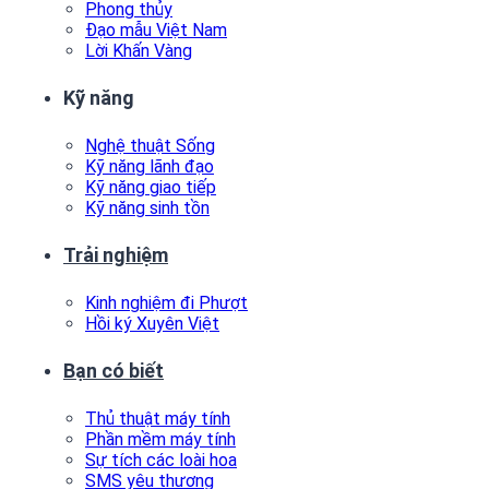
Phong thủy
Đạo mẫu Việt Nam
Lời Khấn Vàng
Kỹ năng
Nghệ thuật Sống
Kỹ năng lãnh đạo
Kỹ năng giao tiếp
Kỹ năng sinh tồn
Trải nghiệm
Kinh nghiệm đi Phượt
Hồi ký Xuyên Việt
Bạn có biết
Thủ thuật máy tính
Phần mềm máy tính
Sự tích các loài hoa
SMS yêu thương