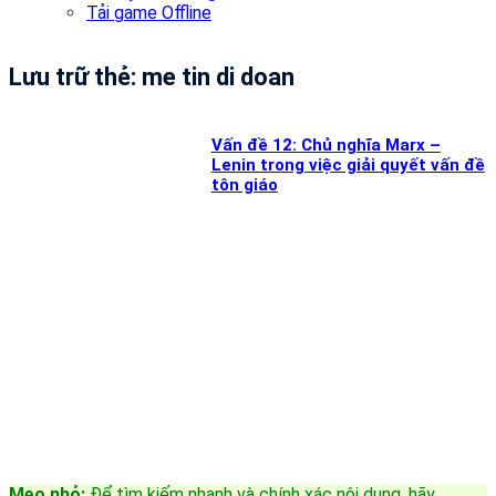
Tải game Offline
Lưu trữ thẻ:
me tin di doan
Vấn đề 12: Chủ nghĩa Marx –
Lenin trong việc giải quyết vấn đề
tôn giáo
Mẹo nhỏ:
Để tìm kiếm nhanh và chính xác nội dung, hãy