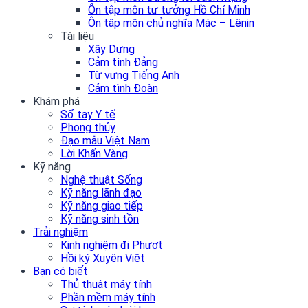
Ôn tập môn tư tưởng Hồ Chí Minh
Ôn tập môn chủ nghĩa Mác – Lênin
Tài liệu
Xây Dựng
Cảm tình Đảng
Từ vựng Tiếng Anh
Cảm tình Đoàn
Khám phá
Sổ tay Y tế
Phong thủy
Đạo mẫu Việt Nam
Lời Khấn Vàng
Kỹ năng
Nghệ thuật Sống
Kỹ năng lãnh đạo
Kỹ năng giao tiếp
Kỹ năng sinh tồn
Trải nghiệm
Kinh nghiệm đi Phượt
Hồi ký Xuyên Việt
Bạn có biết
Thủ thuật máy tính
Phần mềm máy tính