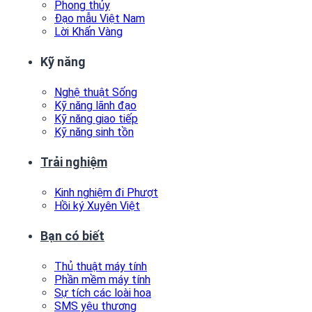
Phong thủy
Đạo mẫu Việt Nam
Lời Khấn Vàng
Kỹ năng
Nghệ thuật Sống
Kỹ năng lãnh đạo
Kỹ năng giao tiếp
Kỹ năng sinh tồn
Trải nghiệm
Kinh nghiệm đi Phượt
Hồi ký Xuyên Việt
Bạn có biết
Thủ thuật máy tính
Phần mềm máy tính
Sự tích các loài hoa
SMS yêu thương