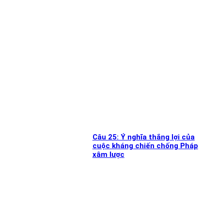
Câu 25: Ý nghĩa thắng lợi của
cuộc kháng chiến chống Pháp
xâm lược