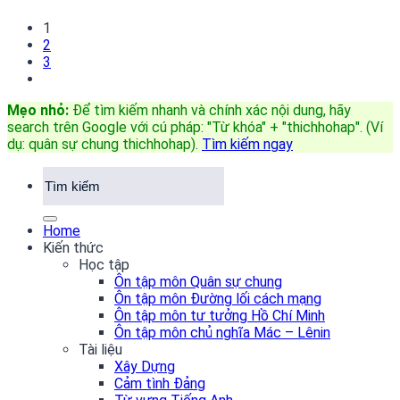
1
2
3
Mẹo nhỏ:
Để tìm kiếm nhanh và chính xác nội dung, hãy
search trên Google với cú pháp: "Từ khóa" + "thichhohap". (Ví
dụ: quân sự chung thichhohap)
.
Tìm kiếm ngay
Home
Kiến thức
Học tập
Ôn tập môn Quân sự chung
Ôn tập môn Đường lối cách mạng
Ôn tập môn tư tưởng Hồ Chí Minh
Ôn tập môn chủ nghĩa Mác – Lênin
Tài liệu
Xây Dựng
Cảm tình Đảng