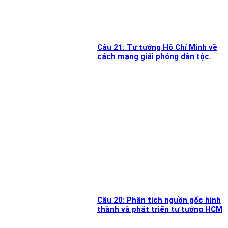
Câu 21: Tư tưởng Hồ Chí Minh về
cách mạng giải phóng dân tộc.
Câu 20: Phân tích nguồn gốc hình
thành và phát triển tư tưởng HCM