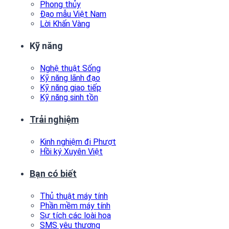
Phong thủy
Đạo mẫu Việt Nam
Lời Khấn Vàng
Kỹ năng
Nghệ thuật Sống
Kỹ năng lãnh đạo
Kỹ năng giao tiếp
Kỹ năng sinh tồn
Trải nghiệm
Kinh nghiệm đi Phượt
Hồi ký Xuyên Việt
Bạn có biết
Thủ thuật máy tính
Phần mềm máy tính
Sự tích các loài hoa
SMS yêu thương