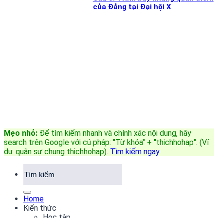
của Đảng tại Đại hội X
Mẹo nhỏ:
Để tìm kiếm nhanh và chính xác nội dung, hãy
search trên Google với cú pháp: "Từ khóa" + "thichhohap". (Ví
dụ: quân sự chung thichhohap)
.
Tìm kiếm ngay
Home
Kiến thức
Học tập