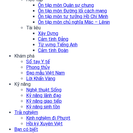
Ôn tập môn Quân sự chung
Ôn tập môn Đường lối cách mạng
Ôn tập môn tư tưởng Hồ Chí Minh
Ôn tập môn chủ nghĩa Mác – Lênin
Tài liệu
Xây Dựng
Cảm tình Đảng
Từ vựng Tiếng Anh
Cảm tình Đoàn
Khám phá
Sổ tay Y tế
Phong thủy
Đạo mẫu Việt Nam
Lời Khấn Vàng
Kỹ năng
Nghệ thuật Sống
Kỹ năng lãnh đạo
Kỹ năng giao tiếp
Kỹ năng sinh tồn
Trải nghiệm
Kinh nghiệm đi Phượt
Hồi ký Xuyên Việt
Bạn có biết