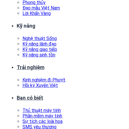
Phong thủy
Đạo mẫu Việt Nam
Lời Khấn Vàng
Kỹ năng
Nghệ thuật Sống
Kỹ năng lãnh đạo
Kỹ năng giao tiếp
Kỹ năng sinh tồn
Trải nghiệm
Kinh nghiệm đi Phượt
Hồi ký Xuyên Việt
Bạn có biết
Thủ thuật máy tính
Phần mềm máy tính
Sự tích các loài hoa
SMS yêu thương