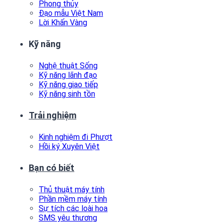
Phong thủy
Đạo mẫu Việt Nam
Lời Khấn Vàng
Kỹ năng
Nghệ thuật Sống
Kỹ năng lãnh đạo
Kỹ năng giao tiếp
Kỹ năng sinh tồn
Trải nghiệm
Kinh nghiệm đi Phượt
Hồi ký Xuyên Việt
Bạn có biết
Thủ thuật máy tính
Phần mềm máy tính
Sự tích các loài hoa
SMS yêu thương