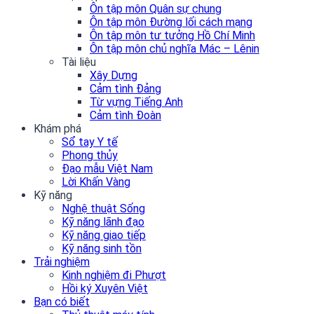
Ôn tập môn Quân sự chung
Ôn tập môn Đường lối cách mạng
Ôn tập môn tư tưởng Hồ Chí Minh
Ôn tập môn chủ nghĩa Mác – Lênin
Tài liệu
Xây Dựng
Cảm tình Đảng
Từ vựng Tiếng Anh
Cảm tình Đoàn
Khám phá
Sổ tay Y tế
Phong thủy
Đạo mẫu Việt Nam
Lời Khấn Vàng
Kỹ năng
Nghệ thuật Sống
Kỹ năng lãnh đạo
Kỹ năng giao tiếp
Kỹ năng sinh tồn
Trải nghiệm
Kinh nghiệm đi Phượt
Hồi ký Xuyên Việt
Bạn có biết