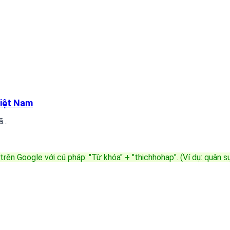
Việt Nam
...
trên Google với cú pháp: "Từ khóa" + "thichhohap". (Ví dụ: quân 