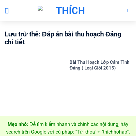
Bỏ
qua
nội
dung
Lưu trữ thẻ:
Đáp án bài thu hoạch Đảng
chi tiết
Bài Thu Hoạch Lớp Cảm Tình
Đảng ( Loại Giỏi 2015)
Mẹo nhỏ:
Để tìm kiếm nhanh và chính xác nội dung, hãy
search trên Google với cú pháp: "Từ khóa" + "thichhohap".