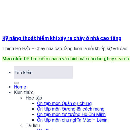
Kỹ năng thoát hiểm khi xảy ra cháy ở nhà cao tầng
Thích Hô Hấp – Cháy nhà cao tầng luôn là nỗi khiếp sợ với các...
Mẹo nhỏ:
Để tìm kiếm nhanh và chính xác nội dung, hãy search 
Home
Kiến thức
Học tập
Ôn tập môn Quân sự chung
Ôn tập môn Đường lối cách mạng
Ôn tập môn tư tưởng Hồ Chí Minh
Ôn tập môn chủ nghĩa Mác – Lênin
Tài liệu