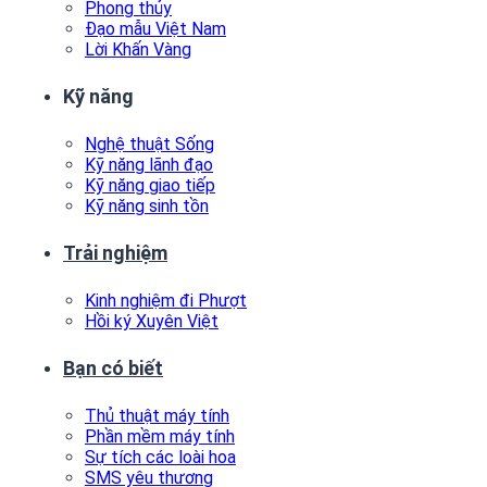
Phong thủy
Đạo mẫu Việt Nam
Lời Khấn Vàng
Kỹ năng
Nghệ thuật Sống
Kỹ năng lãnh đạo
Kỹ năng giao tiếp
Kỹ năng sinh tồn
Trải nghiệm
Kinh nghiệm đi Phượt
Hồi ký Xuyên Việt
Bạn có biết
Thủ thuật máy tính
Phần mềm máy tính
Sự tích các loài hoa
SMS yêu thương