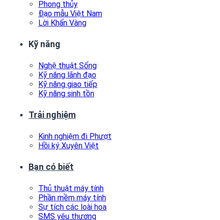
Phong thủy
Đạo mẫu Việt Nam
Lời Khấn Vàng
Kỹ năng
Nghệ thuật Sống
Kỹ năng lãnh đạo
Kỹ năng giao tiếp
Kỹ năng sinh tồn
Trải nghiệm
Kinh nghiệm đi Phượt
Hồi ký Xuyên Việt
Bạn có biết
Thủ thuật máy tính
Phần mềm máy tính
Sự tích các loài hoa
SMS yêu thương