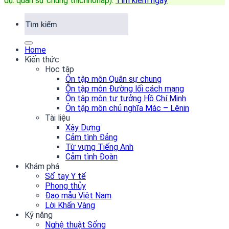
dụ: quân sự chung thichhohap)
.
Tìm kiếm ngay
Home
Kiến thức
Học tập
Ôn tập môn Quân sự chung
Ôn tập môn Đường lối cách mạng
Ôn tập môn tư tưởng Hồ Chí Minh
Ôn tập môn chủ nghĩa Mác – Lênin
Tài liệu
Xây Dựng
Cảm tình Đảng
Từ vựng Tiếng Anh
Cảm tình Đoàn
Khám phá
Sổ tay Y tế
Phong thủy
Đạo mẫu Việt Nam
Lời Khấn Vàng
Kỹ năng
Nghệ thuật Sống