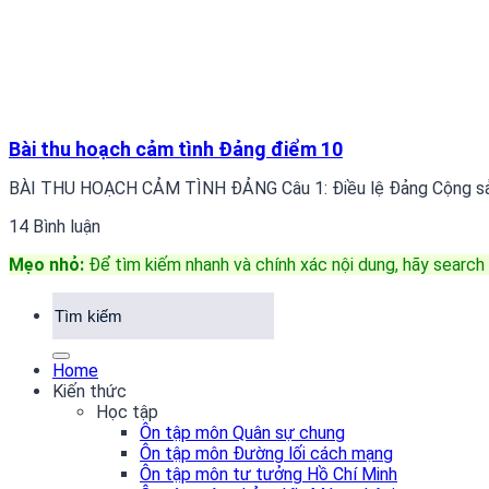
Bài thu hoạch cảm tình Đảng điểm 10
BÀI THU HOẠCH CẢM TÌNH ĐẢNG Câu 1: Điều lệ Đảng Cộng sản
14 Bình luận
Mẹo nhỏ:
Để tìm kiếm nhanh và chính xác nội dung, hãy search 
Home
Kiến thức
Học tập
Ôn tập môn Quân sự chung
Ôn tập môn Đường lối cách mạng
Ôn tập môn tư tưởng Hồ Chí Minh