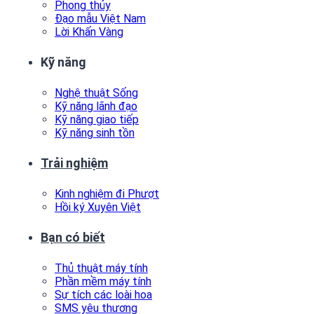
Phong thủy
Đạo mẫu Việt Nam
Lời Khấn Vàng
Kỹ năng
Nghệ thuật Sống
Kỹ năng lãnh đạo
Kỹ năng giao tiếp
Kỹ năng sinh tồn
Trải nghiệm
Kinh nghiệm đi Phượt
Hồi ký Xuyên Việt
Bạn có biết
Thủ thuật máy tính
Phần mềm máy tính
Sự tích các loài hoa
SMS yêu thương