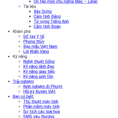
Ôn tập môn chủ nghĩa Mác – Lênin
Tài liệu
Xây Dựng
Cảm tình Đảng
Từ vựng Tiếng Anh
Cảm tình Đoàn
Khám phá
Sổ tay Y tế
Phong thủy
Đạo mẫu Việt Nam
Lời Khấn Vàng
Kỹ năng
Nghệ thuật Sống
Kỹ năng lãnh đạo
Kỹ năng giao tiếp
Kỹ năng sinh tồn
Trải nghiệm
Kinh nghiệm đi Phượt
Hồi ký Xuyên Việt
Bạn có biết
Thủ thuật máy tính
Phần mềm máy tính
Sự tích các loài hoa
SMS yêu thương