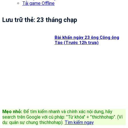
Tải game Offline
Lưu trữ thẻ:
23 tháng chạp
Bài khấn ngày 23 ông Công ông
Táo (Trước 12h trưa)
Mẹo nhỏ:
Để tìm kiếm nhanh và chính xác nội dung, hãy
search trên Google với cú pháp: "Từ khóa" + "thichhohap". (Ví
dụ: quân sự chung thichhohap)
.
Tìm kiếm ngay