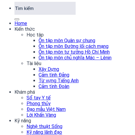
Home
Kiến thức
Học tập
Ôn tập môn Quân sự chung
Ôn tập môn Đường lối cách mạng
Ôn tập môn tư tưởng Hồ Chí Minh
Ôn tập môn chủ nghĩa Mác – Lênin
Tài liệu
Xây Dựng
Cảm tình Đảng
Từ vựng Tiếng Anh
Cảm tình Đoàn
Khám phá
Sổ tay Y tế
Phong thủy
Đạo mẫu Việt Nam
Lời Khấn Vàng
Kỹ năng
Nghệ thuật Sống
Kỹ năng lãnh đạo