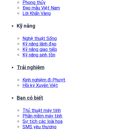
Phong thủy
Đạo mẫu Việt Nam
Lời Khấn Vàng
Kỹ năng
Nghệ thuật Sống
Kỹ năng lãnh đạo
Kỹ năng giao tiếp
Kỹ năng sinh tồn
Trải nghiệm
Kinh nghiệm đi Phượt
Hồi ký Xuyên Việt
Bạn có biết
Thủ thuật máy tính
Phần mềm máy tính
Sự tích các loài hoa
SMS yêu thương