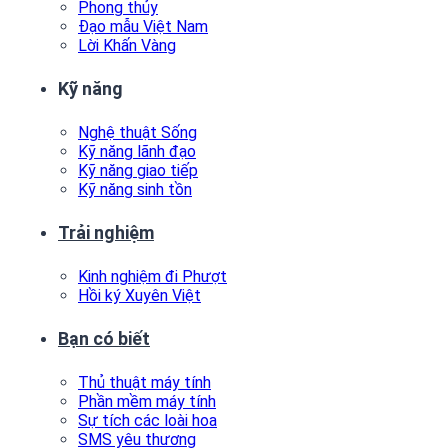
Phong thủy
Đạo mẫu Việt Nam
Lời Khấn Vàng
Kỹ năng
Nghệ thuật Sống
Kỹ năng lãnh đạo
Kỹ năng giao tiếp
Kỹ năng sinh tồn
Trải nghiệm
Kinh nghiệm đi Phượt
Hồi ký Xuyên Việt
Bạn có biết
Thủ thuật máy tính
Phần mềm máy tính
Sự tích các loài hoa
SMS yêu thương