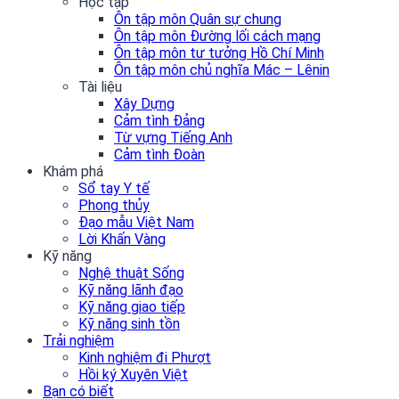
Học tập
Ôn tập môn Quân sự chung
Ôn tập môn Đường lối cách mạng
Ôn tập môn tư tưởng Hồ Chí Minh
Ôn tập môn chủ nghĩa Mác – Lênin
Tài liệu
Xây Dựng
Cảm tình Đảng
Từ vựng Tiếng Anh
Cảm tình Đoàn
Khám phá
Sổ tay Y tế
Phong thủy
Đạo mẫu Việt Nam
Lời Khấn Vàng
Kỹ năng
Nghệ thuật Sống
Kỹ năng lãnh đạo
Kỹ năng giao tiếp
Kỹ năng sinh tồn
Trải nghiệm
Kinh nghiệm đi Phượt
Hồi ký Xuyên Việt
Bạn có biết