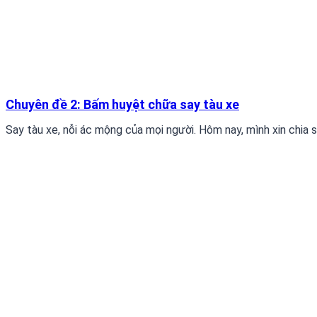
Chuyên đề 2: Bấm huyệt chữa say tàu xe
Say tàu xe, nỗi ác mộng của mọi người. Hôm nay, mình xin chia sẻ