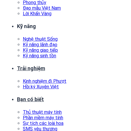
Phong thủy
Đạo mẫu Việt Nam
Lời Khấn Vàng
Kỹ năng
Nghệ thuật Sống
Kỹ năng lãnh đạo
Kỹ năng giao tiếp
Kỹ năng sinh tồn
Trải nghiệm
Kinh nghiệm đi Phượt
Hồi ký Xuyên Việt
Bạn có biết
Thủ thuật máy tính
Phần mềm máy tính
Sự tích các loài hoa
SMS yêu thương