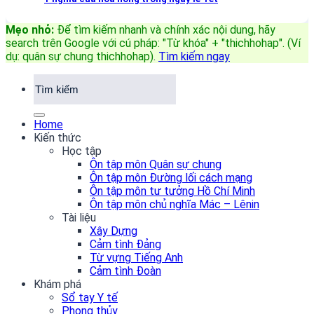
Mẹo nhỏ:
Để tìm kiếm nhanh và chính xác nội dung, hãy
search trên Google với cú pháp: "Từ khóa" + "thichhohap". (Ví
dụ: quân sự chung thichhohap)
.
Tìm kiếm ngay
Home
Kiến thức
Học tập
Ôn tập môn Quân sự chung
Ôn tập môn Đường lối cách mạng
Ôn tập môn tư tưởng Hồ Chí Minh
Ôn tập môn chủ nghĩa Mác – Lênin
Tài liệu
Xây Dựng
Cảm tình Đảng
Từ vựng Tiếng Anh
Cảm tình Đoàn
Khám phá
Sổ tay Y tế
Phong thủy