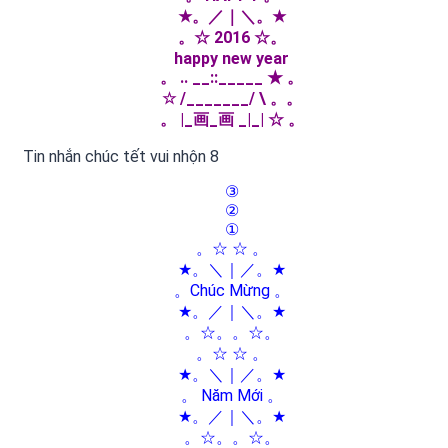
★。／｜＼。★
。☆ 2016 ☆。
happy new year
。 .. __::_____ ★ 。
☆ /_______/ \ 。。
。 |_画_画 _|_| ☆ 。
Tin nhắn chúc tết vui nhộn 8
③
②
①
。☆ ☆ 。
★。＼｜／。★
。Chúc Mừng 。
★。／｜＼。★
。☆。。☆。
。☆ ☆ 。
★。＼｜／。★
。 Năm Mới 。
★。／｜＼。★
。☆。。☆。