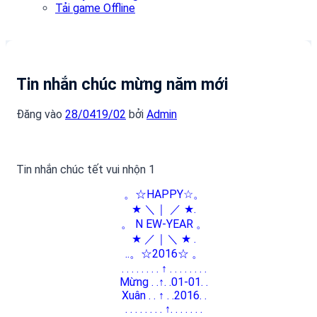
Tải game Offline
Tin nhắn chúc mừng năm mới
Đăng vào
28/04
19/02
bởi
Admin
Tin nhắn chúc tết vui nhộn 1
。☆HAPPY☆。
★ ＼｜ ／ ★.
。 N EW-YEAR 。
★ ／｜＼ ★ .
..。☆2016☆ 。
. . . . . . . . ↑ . . . . . . . .
Mừng . .↑. .01-01. .
Xuân . . ↑ . .2016. .
. . . . . . . . ↑. . . . . . .