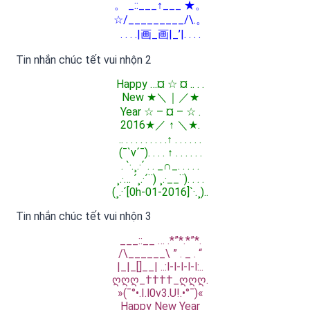
。 _::___↑___ ★。
☆/_________/\.。
. . . .|画_画|_’|. . . .
Tin nhắn chúc tết vui nhộn 2
Happy …¤ ☆ ¤ .. . .
New ★＼｜／★
Year ☆ – ¤ – ☆ .
2016★／ ↑ ＼★.
.. . . . . . . . . .↑ . . . . . .
(¯`v´¯). . . . ↑ . . . . . .
. `·.¸.·´ . . _∩_. . . . .
¸.·… ´¸.·´¨) ¸.·__¨). . . .
(¸.·´[0h-01-2016]`·.¸)..​
Tin nhắn chúc tết vui nhộn 3
___::__ … .*”*.*”*.
/\______\ ” . _ . “
|_|_[]__| ..:l-l-l-l-l:..
ღღღ_††††_ღღღ.
»(¯°•.I.l0v3.U!.•°¯)«
Happy New Year