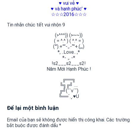
♥ vui vẻ ♥
♥ và hạnh phúc’ ♥
☆☆☆2016☆☆☆​
Tin nhắn chúc tết vui nhộn 9
(>^^^)) (>~~))
( = ^.^ ) ( ^.^ = )
(”’).+””-.,.-“”+.(,,,)
*, ..Love.. ,*
*- .,. -*
!s2___s2___s2!
Năm Mới Hạnh Phúc !
╔══╗
╚╗╔╝ ….
╔╝(¯`v´¯)
╚══`.¸.♥U
Để lại một bình luận
Email của bạn sẽ không được hiển thị công khai.
Các trường
bắt buộc được đánh dấu
*