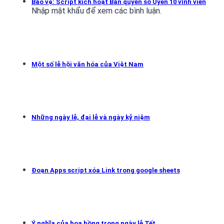
Bảo vệ: Script kích hoạt Bản quyền số Uyên 10 vĩnh viễn
Nhập mật khẩu để xem các bình luận.
Một số lễ hội văn hóa của Việt Nam
Những ngày lễ, đại lễ và ngày kỷ niệm
Đoạn Apps script xóa Link trong google sheets
Ý nghĩa của hoa hồng trong ngày lễ Tết