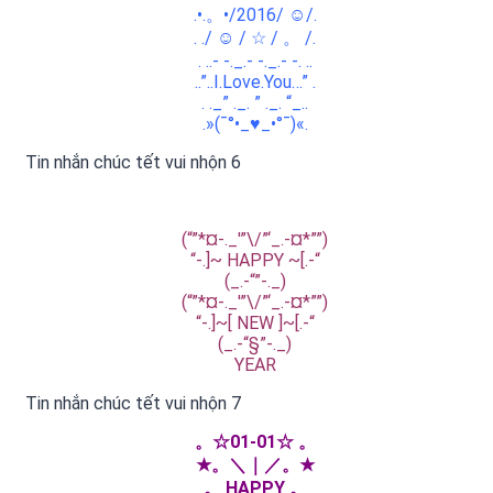
.•.。•/2016/ ☺/.
. ./ ☺ / ☆ / 。 /.
. ..- -._.- -._.- -. ..
..”..I.Love.You…” .
. ._” ._. ” ._. “_..
.»(¯°•_♥_•°¯)«.​
Tin nhắn chúc tết vui nhộn 6
(“”*¤-._'”\/”‘_.-¤*””)
“-.]~ HAPPY ~[.-“
(_.-“”-._)
(“”*¤-._'”\/”‘_.-¤*””)
“-.]~[ NEW ]~[.-“
(_.-“§”-._)
YEAR​
Tin nhắn chúc tết vui nhộn 7
。☆01-01☆ 。
★。＼｜／。★
。 HAPPY 。