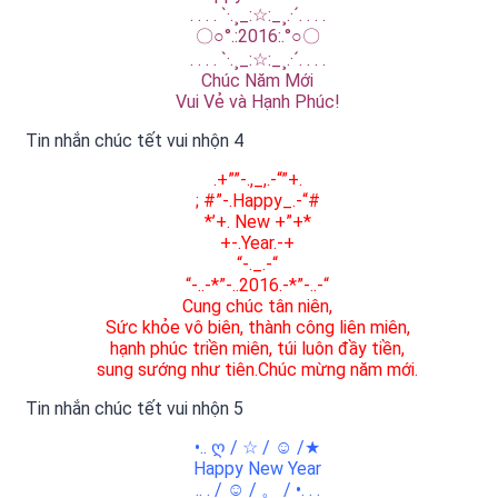
. . . . `·.¸_:☆:_¸.·´. . . .
〇○°.:2016:.°○〇
. . . . `·.¸_:☆:_¸.·´. . . .
Chúc Năm Mới
Vui Vẻ và Hạnh Phúc!​
Tin nhắn chúc tết vui nhộn 4
.+””-.,_,.-“”+.
; #”-.Happy_.-“#
*’+. New +”+*
+-.Year.-+
“-._.-“
“-..-*”-..2016.-*”-..-“
Cung chúc tân niên,
Sức khỏe vô biên, thành công liên miên,
hạnh phúc triền miên, túi luôn đầy tiền,
sung sướng như tiên.Chúc mừng năm mới.
Tin nhắn chúc tết vui nhộn 5
•.. ღ / ☆ / ☺ /★
Happy New Year
.. . / ☺ / 。 / •. . .